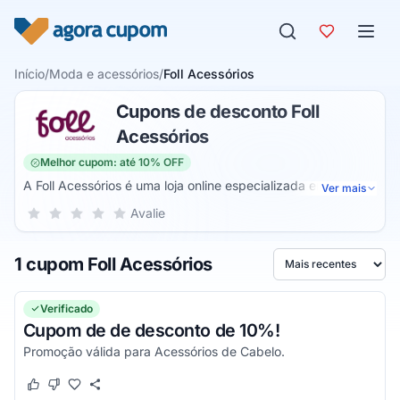
Pular para o conteúdo
Início
/
Moda e acessórios
/
Foll Acessórios
Cupons de desconto Foll
Acessórios
Melhor cupom: até 10% OFF
A Foll Acessórios é uma loja online especializada em
Ver mais
acessórios de cabelo. Dessa forma, você pode estar sempre
Sua nota para Foll Acessórios, de 1 a 5 estrelas
Avalie
1 estrela
2 estrelas
3 estrelas
4 estrelas
5 estrelas
renovando os seus looks com penteados incríveis e de
forma bem simples de fazer. São diversos modelos para
1 cupom Foll Acessórios
você se inspirar.
Ordenar por
Verificado
Cupom de de desconto de 10%!
Promoção válida para Acessórios de Cabelo.
Este cupom funcionou
Este cupom não funcionou