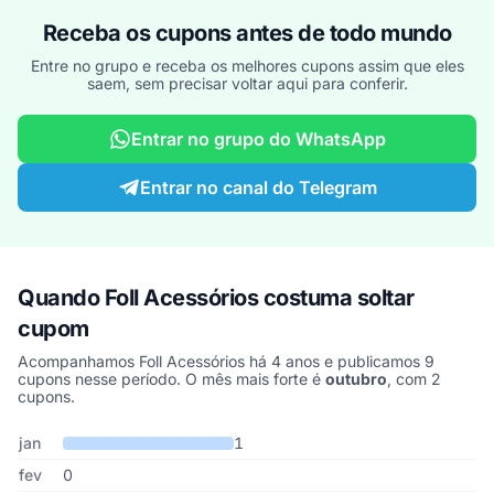
Receba os cupons antes de todo mundo
Entre no grupo e receba os melhores cupons assim que eles
saem, sem precisar voltar aqui para conferir.
Entrar no grupo do WhatsApp
Entrar no canal do Telegram
Quando Foll Acessórios costuma soltar
cupom
Acompanhamos Foll Acessórios há 4 anos e publicamos 9
cupons nesse período. O mês mais forte é
outubro
, com 2
cupons.
Cupons de Foll Acessórios publicados por mês, somando os últim
Mês
Cupons publicados
Desconto médio
jan
1
fev
0