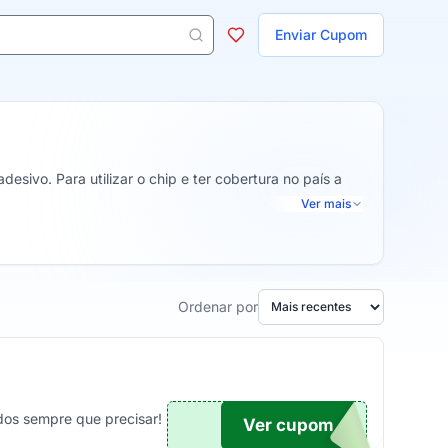
ojas
Enviar Cupom
 aparecem ao digitar 3 letras ou mais.
sivo. Para utilizar o chip e ter cobertura no país a
Ver mais
Ordenar por
dos sempre que precisar!
Ver cupom
O...