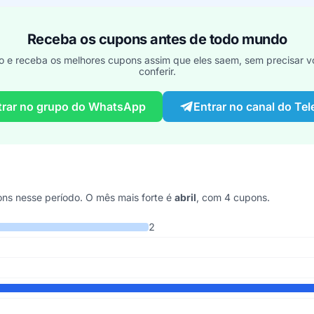
Receba os cupons antes de todo mundo
o e receba os melhores cupons assim que eles saem, sem precisar vo
conferir.
trar no grupo do WhatsApp
Entrar no canal do Te
ns nesse período. O mês mais forte é
abril
, com 4 cupons.
mos 7 anos
2