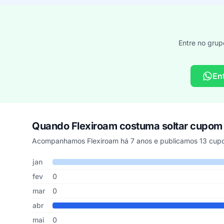
Entre no grup
En
Quando Flexiroam costuma soltar cupom
Acompanhamos Flexiroam há 7 anos e publicamos 13 cupo
Cupons de Flexiroam publicados por mês, somando os últi
Mês
Cupons publicados
Desconto médio
jan
fev
0
mar
0
abr
mai
0