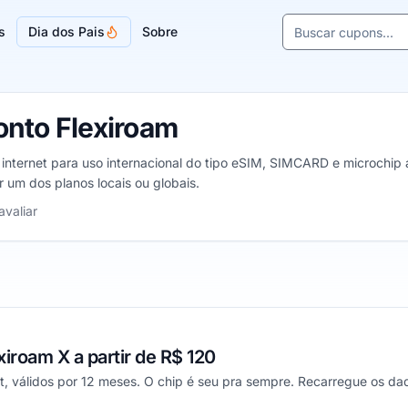
Buscar cupons e l
s
Dia dos Pais
Sobre
Sugestões de lojas
nto Flexiroam
nternet para uso internacional do tipo eSIM, SIMCARD e microchip ade
ar um dos planos locais ou globais.
trelas
avaliar
xiroam X a partir de R$ 120
t, válidos por 12 meses. O chip é seu pra sempre. Recarregue os da