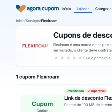
Pular para o conteúdo
Início
Lojas
Categoria
Início
/
Serviços
/
Flexiroam
Cupons de desco
Flexiroam é uma marca de chips de i
ser visitado, o cliente deve contrat
Sua nota para Flexiroam, de 1 a 5 es
Seja o primeiro a 
1 estrela
2 estrelas
3 estrelas
4 estrelas
5 estrelas
1 cupom Flexiroam
Verificado
Imperdível
Link de desconto Fle
Cupom
Pacote de 100 MB de interne
Código