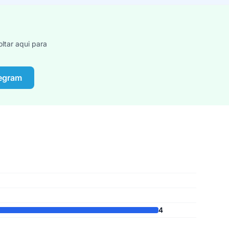
ltar aqui para
legram
4