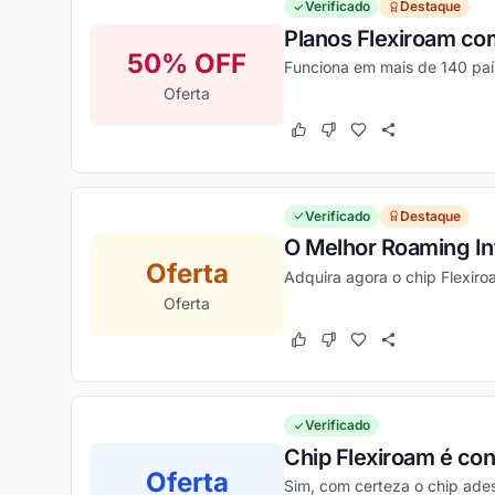
Verificado
Destaque
Planos Flexiroam c
50% OFF
Funciona em mais de 140 paí
Oferta
Este cupom funcionou
Este cupom não funcion
Verificado
Destaque
O Melhor Roaming Int
Oferta
Adquira agora o chip Flexiro
Oferta
Este cupom funcionou
Este cupom não funcion
Verificado
Chip Flexiroam é con
Oferta
Sim, com certeza o chip ades