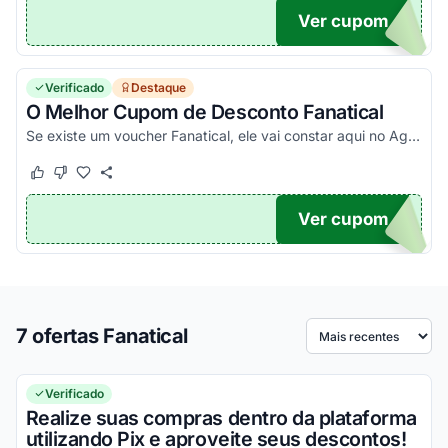
Ver cupom
AL10
Verificado
Destaque
O Melhor Cupom de Desconto Fanatical
Se existe um voucher Fanatical, ele vai constar aqui no Agora Cupom. Pegue seu código promocional e confira!
Este cupom funcionou
Este cupom não funcionou
Ver cupom
TICO
7 ofertas Fanatical
Ordenar por
Verificado
Realize suas compras dentro da plataforma
utilizando Pix e aproveite seus descontos!