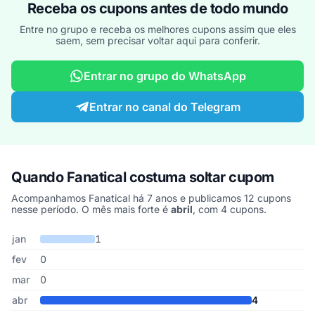
Receba os cupons antes de todo mundo
Entre no grupo e receba os melhores cupons assim que eles
saem, sem precisar voltar aqui para conferir.
Entrar no grupo do WhatsApp
Entrar no canal do Telegram
Quando Fanatical costuma soltar cupom
Acompanhamos Fanatical há 7 anos e publicamos 12 cupons
nesse período. O mês mais forte é
abril
, com 4 cupons.
Cupons de Fanatical publicados por mês, somando os últimos 7 a
Mês
Cupons publicados
Desconto médio
jan
1
fev
0
mar
0
abr
4