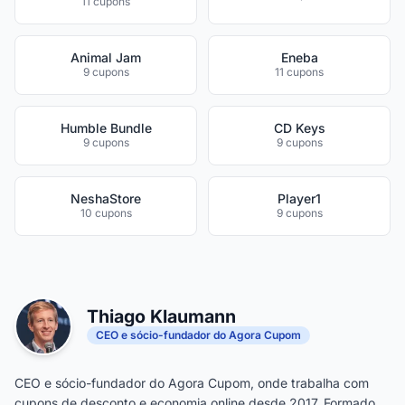
11 cupons
Animal Jam
Eneba
9 cupons
11 cupons
Humble Bundle
CD Keys
9 cupons
9 cupons
NeshaStore
Player1
10 cupons
9 cupons
Thiago Klaumann
CEO e sócio-fundador do Agora Cupom
CEO e sócio-fundador do Agora Cupom, onde trabalha com
cupons de desconto e economia online desde 2017. Formado