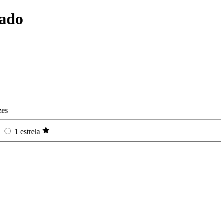
cado
zes
1 estrela