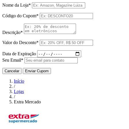
Nome da Loja*
Código do Cupom*
Descrição*
Valor do Desconto*
Data de Expiração
Seu Email*
Cancelar
Enviar Cupom
Início
/
Lojas
/
Extra Mercado