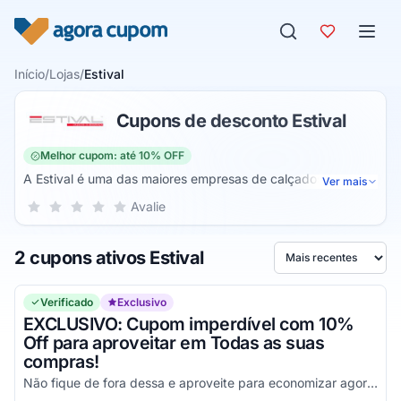
Pular para o conteúdo
Início
/
Lojas
/
Estival
Cupons de desconto Estival
Melhor cupom: até 10% OFF
A Estival é uma das maiores empresas de calçados e
Ver mais
produtos de segurança, uma das marcas mais reconhecidas
Sua nota para Estival, de 1 a 5 estrelas
Avalie
1 estrela
2 estrelas
3 estrelas
4 estrelas
5 estrelas
nesse segmento de EPIs e que certamente irá lhe fornecer
incríveis vantagens, a partir de calçados feitos e projetados
2 cupons ativos Estival
para qualquer tipo de situação, prontos para garantir a sua
Ordenar por
segurança e integridade nas mais diversas áreas, ideais
para todas as profissões de risco do mercado atual ou até
Verificado
Exclusivo
mesmo para o seu dia a dia.
EXCLUSIVO: Cupom imperdível com 10%
Off para aproveitar em Todas as suas
compras!
Não fique de fora dessa e aproveite para economizar agora mesmo nas suas compras utilizando esse código!