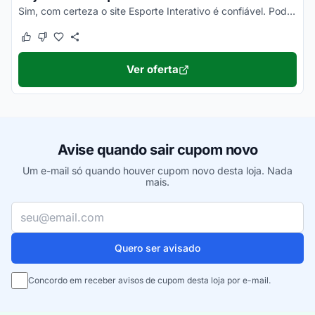
Sim, com certeza o site Esporte Interativo é confiável. Pode pesquisar no Reclame Aqui Esporte Interativo, ler as avaliações dos clientes que você vai ter certeza disso!
Este cupom funcionou
Este cupom não funcionou
Ver oferta
Avise quando sair cupom novo
Um e-mail só quando houver cupom novo desta loja. Nada
mais.
Seu e-mail
Quero ser avisado
Concordo em receber avisos de cupom desta loja por e-mail.