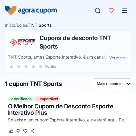
Pular para o conteúdo
Início
/
Lojas
/
TNT Sports
Cupons de desconto TNT
Sports
TNT Sports, antes Esporte Interativo, é um canal por
Ver mais
assinatura que transmite partidas de futebol e faz parte dos
Sua nota para TNT Sports, de 1 a 5 estrelas
Avalie
1 estrela
2 estrelas
3 estrelas
4 estrelas
5 estrelas
conteúdos oferecidos pela HBO Max. O canal também
possui um portal de notícias esportivas no qual é possível
1 cupom TNT Sports
ficar por dentro das novidades sobre futebol europeu e
Ordenar por
brasileiro.
Verificado
Imperdível
O Melhor Cupom de Desconto Esporte
Interativo Plus
Se existe um cupom Esporte Interativo, ele estará aqui. Pegue e confira agora!
Este cupom funcionou
Este cupom não funcionou