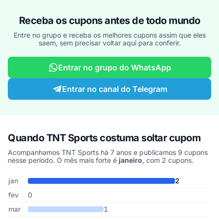
Receba os cupons antes de todo mundo
Entre no grupo e receba os melhores cupons assim que eles
saem, sem precisar voltar aqui para conferir.
Entrar no grupo do WhatsApp
Entrar no canal do Telegram
Quando TNT Sports costuma soltar cupom
Acompanhamos TNT Sports há 7 anos e publicamos 9 cupons
nesse período. O mês mais forte é
janeiro
, com 2 cupons.
Cupons de TNT Sports publicados por mês, somando os últimos 7
Mês
Cupons publicados
Desconto médio
jan
2
fev
0
mar
1