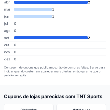
abr
2
mai
1
jun
1
jul
0
ago
0
set
2
out
0
nov
0
dez
0
Contagem de cupons que publicamos, não de compras feitas. Serve para
indicar quando costumam aparecer mais ofertas, e não garante que o
padrão se repita.
Cupons de lojas parecidas com TNT Sports
Globoplay
NetMovies