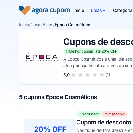
Pular para o conteúdo
Início
Lojas
Categoria
Início
/
Cosméticos
/
Época Cosméticos
Cupons de desc
Melhor cupom: até 20% OFF
A Época Cosméticos é uma loja esp
atua principalmente através de seu 
produtos de marcas requisitadas n
Sua nota para Época Cosméticos,
5,0
(1)
1 estrela
2 estrelas
3 estrelas
4 estrelas
5 estrelas
5 cupons Época Cosméticos
Verificado
Imperdível
Cupom de desconto de
20% OFF
Não fique de fora dessa e e