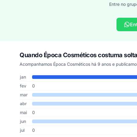
Entre no grup
En
Quando Época Cosméticos costuma solt
Acompanhamos Época Cosméticos há 9 anos e publicamos 
Cupons de Época Cosméticos publicados por mês, somand
Mês
Cupons publicados
Desconto médio
jan
fev
0
mar
abr
mai
0
jun
jul
0