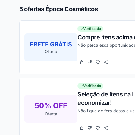
5 ofertas Época Cosméticos
Verificado
Compre itens acima 
FRETE GRÁTIS
Não perca essa oportunidade
Oferta
Este cupom funcionou
Este cupom não funcion
Verificado
Seleção de itens na 
economizar!
50% OFF
Não fique de fora dessa e us
Oferta
Este cupom funcionou
Este cupom não funcion