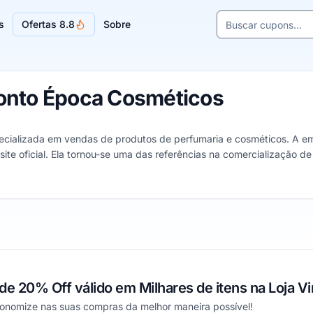
Buscar cupons e l
s
Ofertas 8.8
Sobre
Sugestões de lojas
onto Época Cosméticos
ecializada em vendas de produtos de perfumaria e cosméticos. A em
site oficial. Ela tornou-se uma das referências na comercialização 
o ramo.
 de 1 a 5 estrelas
 20% Off válido em Milhares de itens na Loja Vir
conomize nas suas compras da melhor maneira possível!