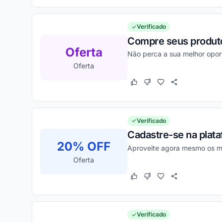
Verificado
Compre seus produto
Oferta
Não perca a sua melhor oport
Oferta
Este cupom funcionou
Este cupom não funcion
Verificado
Cadastre-se na plat
20% OFF
Aproveite agora mesmo os me
Oferta
Este cupom funcionou
Este cupom não funcion
Verificado