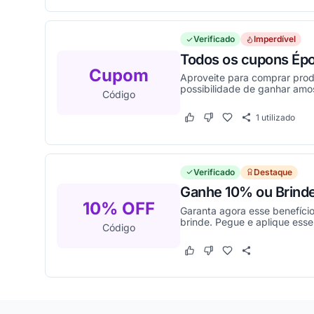
Verificado
Imperdível
Todos os cupons Épo
Cupom
Aproveite para comprar prod
possibilidade de ganhar amos
Código
1
utilizado
Este cupom funcionou
Este cupom não funcion
Verificado
Destaque
Ganhe 10% ou Brind
10% OFF
Garanta agora esse benefíci
brinde. Pegue e aplique ess
Código
Este cupom funcionou
Este cupom não funcion