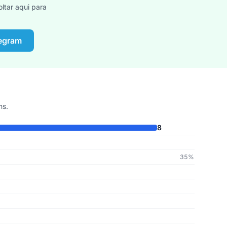
ltar aqui para
legram
ns.
8
35%