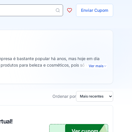
ojas
Enviar Cupom
 aparecem ao digitar 3 letras ou mais.
presa é bastante popular há anos, mas hoje em dia
de produtos para beleza e cosméticos, pois só vende
Ver mais
Ordenar por
tual!
Ver cupom
ONTO