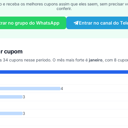
o e receba os melhores cupons assim que eles saem, sem precisar vo
conferir.
trar no grupo do WhatsApp
Entrar no canal do Te
ar cupom
34 cupons nesse período. O mês mais forte é
janeiro
, com 8 cupo
o os últimos 9 anos
4
3
3