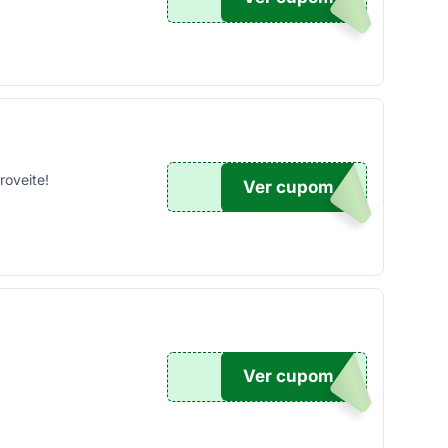
roveite!
Ver cupom
15
Ver cupom
IR