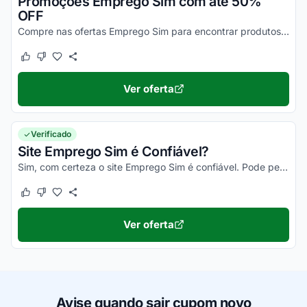
Promoções Emprego Sim com até 50%
OFF
Compre nas ofertas Emprego Sim para encontrar produtos com a máxima economia!
Este cupom funcionou
Este cupom não funcionou
Ver oferta
Verificado
Site Emprego Sim é Confiável?
Sim, com certeza o site Emprego Sim é confiável. Pode pesquisar no Reclame Aqui Emprego Sim, ler as avaliações dos clientes que você vai ter certeza disso!
Este cupom funcionou
Este cupom não funcionou
Ver oferta
Avise quando sair cupom novo