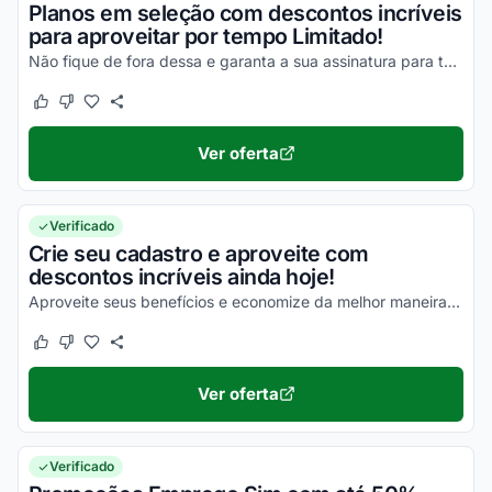
Planos em seleção com descontos incríveis
para aproveitar por tempo Limitado!
Não fique de fora dessa e garanta a sua assinatura para ter acesso a ferramentas exclusivas no site!
Este cupom funcionou
Este cupom não funcionou
Ver oferta
Verificado
Crie seu cadastro e aproveite com
descontos incríveis ainda hoje!
Aproveite seus benefícios e economize da melhor maneira possível!
Este cupom funcionou
Este cupom não funcionou
Ver oferta
Verificado