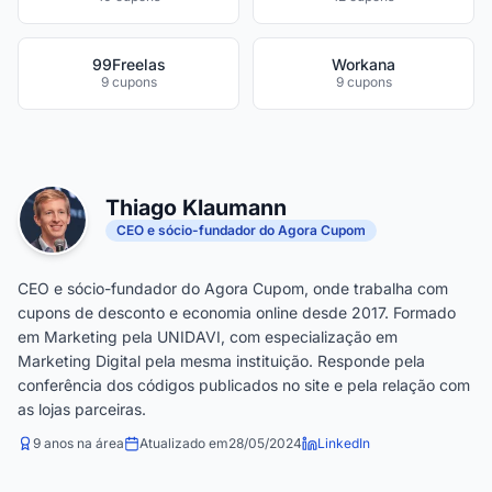
99Freelas
Workana
9 cupons
9 cupons
Thiago Klaumann
CEO e sócio-fundador do Agora Cupom
CEO e sócio-fundador do Agora Cupom, onde trabalha com
cupons de desconto e economia online desde 2017. Formado
em Marketing pela UNIDAVI, com especialização em
Marketing Digital pela mesma instituição. Responde pela
conferência dos códigos publicados no site e pela relação com
as lojas parceiras.
9 anos na área
Atualizado em
28/05/2024
LinkedIn