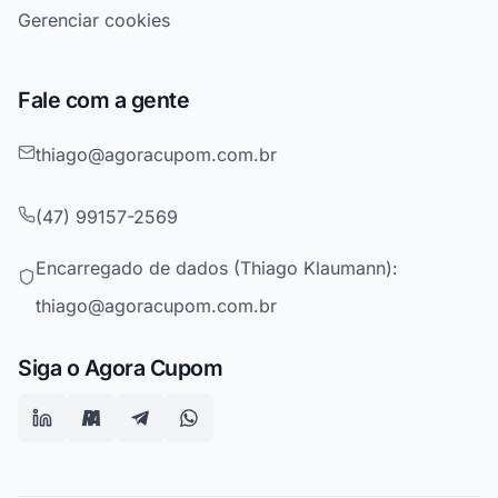
Gerenciar cookies
Fale com a gente
thiago@agoracupom.com.br
(47) 99157-2569
Encarregado de dados (Thiago Klaumann):
thiago@agoracupom.com.br
Siga o Agora Cupom