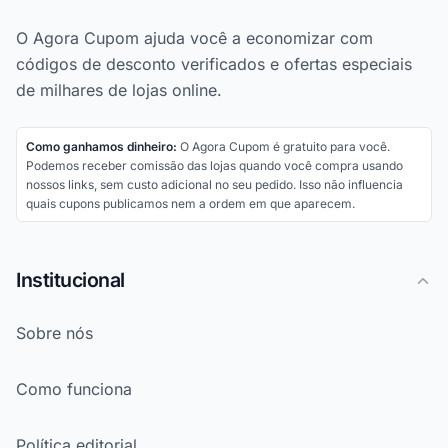
O Agora Cupom ajuda você a economizar com
códigos de desconto verificados e ofertas especiais
de milhares de lojas online.
Como ganhamos dinheiro:
O Agora Cupom é gratuito para você.
Podemos receber comissão das lojas quando você compra usando
nossos links, sem custo adicional no seu pedido. Isso não influencia
quais cupons publicamos nem a ordem em que aparecem.
Institucional
Sobre nós
Como funciona
Política editorial