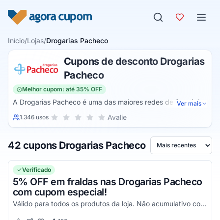
Pular para o conteúdo
Início
/
Lojas
/
Drogarias Pacheco
Cupons de desconto Drogarias
Pacheco
Melhor cupom: até 35% OFF
A Drogarias Pacheco é uma das maiores redes de farmácia
Ver mais
do Brasil. A empresa atualmente funciona em sua
Sua nota para Drogarias Pacheco, de 1 a 5 estrelas
Avalie
1.346 usos
1 estrela
2 estrelas
3 estrelas
4 estrelas
5 estrelas
plataforma online, sendo possível comprar através do site e
dos aplicativos da farmácia de todo o canto do Brasil. A
42 cupons Drogarias Pacheco
farmácia possui um site com interface amigável, sendo bem
Ordenar por
fácil de mexer e conseguir efetuar compras por ele.
Verificado
5% OFF em fraldas nas Drogarias Pacheco
com cupom especial!
Válido para todos os produtos da loja. Não acumulativo com outras promoções. Consulte as regras no site.