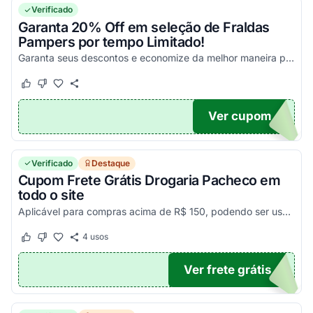
Verificado
Garanta 20% Off em seleção de Fraldas
Pampers por tempo Limitado!
Garanta seus descontos e economize da melhor maneira possível!
Este cupom funcionou
Este cupom não funcionou
Ver cupom
PERS
Verificado
Destaque
Cupom Frete Grátis Drogaria Pacheco em
todo o site
Aplicável para compras acima de R$ 150, podendo ser usado apenas 1 vez por CPF. Pegue seu código promocional Drogaria Pacheco e economize agora!
4
usos
Este cupom funcionou
Este cupom não funcionou
Ver frete grátis
PSP