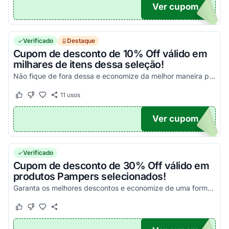
Ver cupom
UPOM
Verificado
Destaque
Cupom de desconto de 10% Off válido em
milhares de itens dessa seleção!
Não fique de fora dessa e economize da melhor maneira possível!
11
usos
Este cupom funcionou
Este cupom não funcionou
Ver cupom
INHO
Verificado
Cupom de desconto de 30% Off válido em
produtos Pampers selecionados!
Garanta os melhores descontos e economize de uma forma simples nas suas compras!
Este cupom funcionou
Este cupom não funcionou