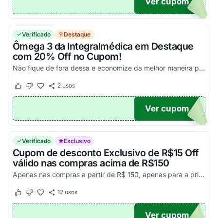
Ver cupom
ANHO
Verificado
Destaque
Ômega 3 da Integralmédica em Destaque
com 20% Off no Cupom!
Não fique de fora dessa e economize da melhor maneira possível!
2
usos
Este cupom funcionou
Este cupom não funcionou
Ver cupom
S20
Verificado
Exclusivo
Cupom de desconto Exclusivo de R$15 Off
válido nas compras acima de R$150
Apenas nas compras a partir de R$ 150, apenas para a primeira compra no site. Aproveite!
12
usos
Este cupom funcionou
Este cupom não funcionou
Ver cupom
OM15