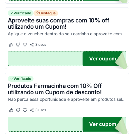
Verificado
Destaque
Aproveite suas compras com 10% off
utilizando um Cupom!
Aplique o voucher dentro do seu carrinho e aproveite com os melhores descontos!
3
usos
Este cupom funcionou
Este cupom não funcionou
Ver cupom
10
Verificado
Produtos Farmacinha com 10% Off
utilizando um Cupom de desconto!
Não perca essa oportunidade e aproveite em produtos selecionados!
3
usos
Este cupom funcionou
Este cupom não funcionou
Ver cupom
10