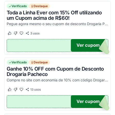
Verificado
Destaque
Toda a Linha Ever com 15% Off utilizando
um Cupom acima de R$60!
Pegue agora mesmo o seu cupom de desconto Drogaria Pacheco e aproveite em produtos selecionados!
3
usos
Este cupom funcionou
Este cupom não funcionou
Ver cupom
VER
Verificado
Destaque
Ganhe 10% OFF com Cupom de Desconto
Drogaria Pacheco
Compre no site com economia de 10% com código Drogaria Pacheco. Aplicável em compras selecionadas para a campanha. Consulte condições e usufrua agora!
13
usos
Este cupom funcionou
Este cupom não funcionou
Ver cupom
10