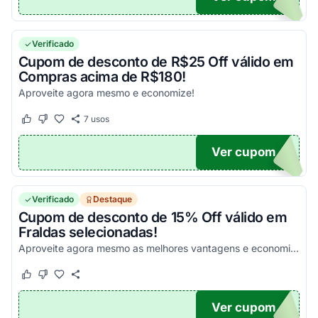
Verificado
Cupom de desconto de R$25 Off válido em
Compras acima de R$180!
Aproveite agora mesmo e economize!
7
usos
Este cupom funcionou
Este cupom não funcionou
Ver cupom
25
Verificado
Destaque
Cupom de desconto de 15% Off válido em
Fraldas selecionadas!
Aproveite agora mesmo as melhores vantagens e economize nas suas compras de uma forma simples!
Este cupom funcionou
Este cupom não funcionou
Ver cupom
A15