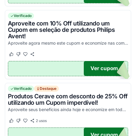
Verificado
Aproveite com 10% Off utilizando um
Cupom em seleção de produtos Philips
Avent!
Aproveite agora mesmo este cupom e economize nas compras desta seleção!
Este cupom funcionou
Este cupom não funcionou
Ver cupom
10
Verificado
Destaque
Produtos Cerave com desconto de 25% Off
utilizando um Cupom imperdível!
Aproveite seus benefícios ainda hoje e economize em todas as suas compras da melhor maneira possível!
2
usos
Este cupom funcionou
Este cupom não funcionou
Ver cupom
25