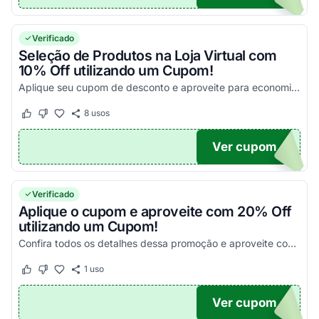
Verificado
Seleção de Produtos na Loja Virtual com
10% Off utilizando um Cupom!
Aplique seu cupom de desconto e aproveite para economizar nas suas compras agora mesmo!
8
usos
Este cupom funcionou
Este cupom não funcionou
Ver cupom
O10
Verificado
Aplique o cupom e aproveite com 20% Off
utilizando um Cupom!
Confira todos os detalhes dessa promoção e aproveite com as melhores vantagens possíveis!
1
uso
Este cupom funcionou
Este cupom não funcionou
Ver cupom
NA20