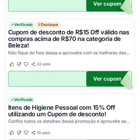
Ver cupom
25
Verificado
Destaque
Cupom de desconto de R$15 Off válido nas
compras acima de R$70 na categoria de
Beleza!
Não fique de fora dessa e aproveite com os melhores descontos ainda hoje!
22
usos
Este cupom funcionou
Este cupom não funcionou
Ver cupom
ZA
Verificado
Itens de Higiene Pessoal com 15% Off
utilizando um Cupom de desconto!
Confira todos os detalhes dessa promoção e aproveite seus descontos! Válido nas compras com 3 itens ou mais!
10
usos
Este cupom funcionou
Este cupom não funcionou