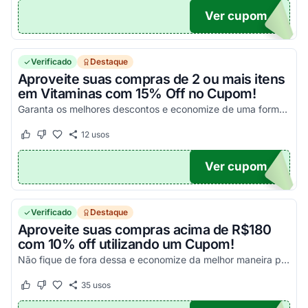
Ver cupom
OMO
Verificado
Destaque
Aproveite suas compras de 2 ou mais itens
em Vitaminas com 15% Off no Cupom!
Garanta os melhores descontos e economize de uma forma simples aplicando o voucher!
12
usos
Este cupom funcionou
Este cupom não funcionou
Ver cupom
ITA
Verificado
Destaque
Aproveite suas compras acima de R$180
com 10% off utilizando um Cupom!
Não fique de fora dessa e economize da melhor maneira possível! &nbsp;
35
usos
Este cupom funcionou
Este cupom não funcionou