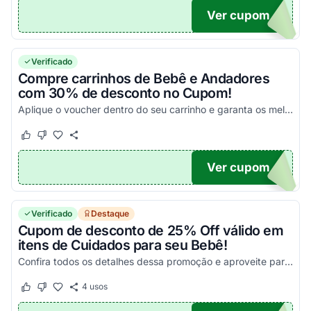
Ver cupom
IL35
Verificado
Compre carrinhos de Bebê e Andadores
com 30% de desconto no Cupom!
Aplique o voucher dentro do seu carrinho e garanta os melhores descontos!
Este cupom funcionou
Este cupom não funcionou
Ver cupom
TE30
Verificado
Destaque
Cupom de desconto de 25% Off válido em
itens de Cuidados para seu Bebê!
Confira todos os detalhes dessa promoção e aproveite para economizar da melhor maneira possível!
4
usos
Este cupom funcionou
Este cupom não funcionou