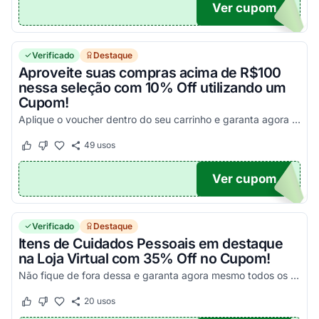
Ver cupom
UTRI
Verificado
Destaque
Aproveite suas compras acima de R$100
nessa seleção com 10% Off utilizando um
Cupom!
Aplique o voucher dentro do seu carrinho e garanta agora mesmo os melhores descontos!
49
usos
Este cupom funcionou
Este cupom não funcionou
Ver cupom
NTIL
Verificado
Destaque
Itens de Cuidados Pessoais em destaque
na Loja Virtual com 35% Off no Cupom!
Não fique de fora dessa e garanta agora mesmo todos os seus descontos!
20
usos
Este cupom funcionou
Este cupom não funcionou