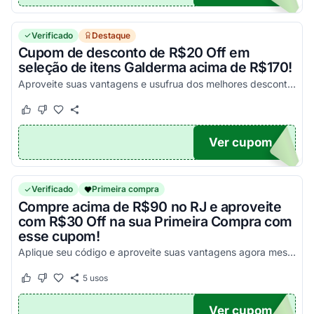
Verificado
Destaque
Cupom de desconto de R$20 Off em
seleção de itens Galderma acima de R$170!
Aproveite suas vantagens e usufrua dos melhores descontos em todas as suas compras!
Este cupom funcionou
Este cupom não funcionou
Ver cupom
ERMA
Verificado
Primeira compra
Compre acima de R$90 no RJ e aproveite
com R$30 Off na sua Primeira Compra com
esse cupom!
Aplique seu código e aproveite suas vantagens agora mesmo!
5
usos
Este cupom funcionou
Este cupom não funcionou
Ver cupom
RA30