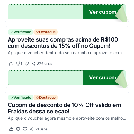
Ver cupom
ROMO
Verificado
Destaque
Aproveite suas compras acima de R$100
com descontos de 15% off no Cupom!
Aplique o voucher dentro do seu carrinho e aproveite com os melhores descontos!
1
376
usos
Este cupom funcionou
Este cupom não funcionou
Ver cupom
DADO
Verificado
Destaque
Cupom de desconto de 10% Off válido em
Fraldas dessa seleção!
Aplique o voucher agora mesmo e aproveite com os melhores descontos!
21
usos
Este cupom funcionou
Este cupom não funcionou