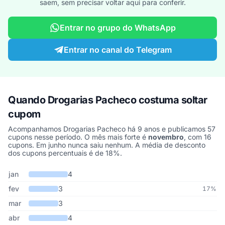
saem, sem precisar voltar aqui para conferir.
Entrar no grupo do WhatsApp
Entrar no canal do Telegram
Quando Drogarias Pacheco costuma soltar
cupom
Acompanhamos Drogarias Pacheco há 9 anos e publicamos 57
cupons nesse período. O mês mais forte é
novembro
, com 16
cupons. Em junho nunca saiu nenhum. A média de desconto
dos cupons percentuais é de 18%.
Cupons de Drogarias Pacheco publicados por mês, somando os úl
Mês
Cupons publicados
Desconto médio
jan
4
fev
3
17%
mar
3
abr
4