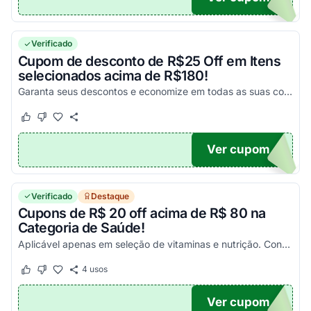
Verificado
Cupom de desconto de R$25 Off em Itens
selecionados acima de R$180!
Garanta seus descontos e economize em todas as suas compras da melhor maneira possível!
Este cupom funcionou
Este cupom não funcionou
Ver cupom
A20
Verificado
Destaque
Cupons de R$ 20 off acima de R$ 80 na
Categoria de Saúde!
Aplicável apenas em seleção de vitaminas e nutrição. Confira!
4
usos
Este cupom funcionou
Este cupom não funcionou
Ver cupom
20