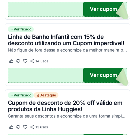
Ver cupom
ALDA
Verificado
Linha de Banho Infantil com 15% de
desconto utilizando um Cupom imperdível!
Não fique de fora dessa e economize da melhor maneira possível!
14
usos
Este cupom funcionou
Este cupom não funcionou
Ver cupom
ROMO
Verificado
Destaque
Cupom de desconto de 20% off válido em
produtos da Linha Huggies!
Garanta seus descontos e economize de uma forma simples!
13
usos
Este cupom funcionou
Este cupom não funcionou