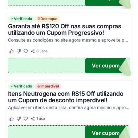
Verificado
Destaque
Garanta até R$120 Off nas suas compras
utilizando um Cupom Progressivo!
Consulte as condições no site agora mesmo e aproveite para economizar! Válido em compras acima de R$150!
8
usos
Este cupom funcionou
Este cupom não funcionou
Ver cupom
OMO
Verificado
Imperdível
Itens Neutrogena com R$15 Off utilizando
um Cupom de desconto imperdível!
Aplicável em itens desta lista, confira agora mesmo e aproveite com seu Cupom!
1
uso
Este cupom funcionou
Este cupom não funcionou
Ver cupom
GENA