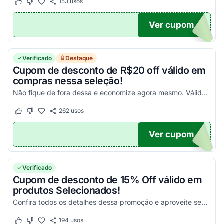
153
usos
Este cupom funcionou
Este cupom não funcionou
Ver cupom
A5
Verificado
Destaque
Cupom de desconto de R$20 off válido em
compras nessa seleção!
Não fique de fora dessa e economize agora mesmo. Válido somente nessa seleção!
262
usos
Este cupom funcionou
Este cupom não funcionou
Ver cupom
VO
Verificado
Cupom de desconto de 15% Off válido em
produtos Selecionados!
Confira todos os detalhes dessa promoção e aproveite seus descontos da melhor maneira possível!
194
usos
Este cupom funcionou
Este cupom não funcionou