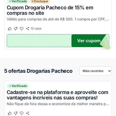
Verificado
Destaque
Cupom Drogaria Pacheco de 15% em
compras no site
Válido para compras de até de R$ 500. 1 compra por CPF, limitado a 200 usos. Pegue seu cupom Drogaria Pacheco e aproveite!
10
usos
Este cupom funcionou
Este cupom não funcionou
Ver cupom
DPSP
5 ofertas Drogarias Pacheco
Ordenar por
Verificado
Cadastre-se na plataforma e aproveite com
vantagens incríveis nas suas compras!
Não fique de fora dessa e economize da melhor maneira possível!
Este cupom funcionou
Este cupom não funcionou