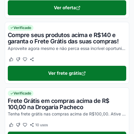
Ver oferta
Verificado
Compre seus produtos acima e R$140 e
garanta o Frete Grátis das suas compras!
Aproveite agora mesmo e não perca essa incrível oportunidade para economizar!
Este cupom funcionou
Este cupom não funcionou
Ver frete grátis
Verificado
Frete Grátis em compras acima de R$
100,00 na Drogaria Pacheco
Tenha frete grátis nas compras acima de R$100,00. Ative o desconto e consulte as condições no site da Drogaria Pacheco!
10
usos
Este cupom funcionou
Este cupom não funcionou