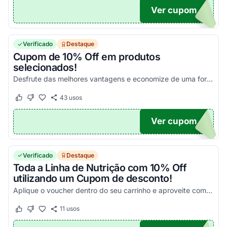
Ver cupom
GIES
Verificado
Destaque
Cupom de 10% Off em produtos
selecionados!
Desfrute das melhores vantagens e economize de uma forma simples!
43
usos
Este cupom funcionou
Este cupom não funcionou
Ver cupom
PERS
Verificado
Destaque
Toda a Linha de Nutrição com 10% Off
utilizando um Cupom de desconto!
Aplique o voucher dentro do seu carrinho e aproveite com vantagens simplesmente incríveis!
11
usos
Este cupom funcionou
Este cupom não funcionou