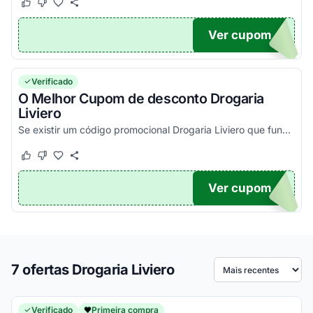
Este cupom funcionou
Este cupom não funcionou
Ver cupom
5OFF
Verificado
O Melhor Cupom de desconto Drogaria
Liviero
Se existir um código promocional Drogaria Liviero que funciona, estará aqui na nossa plataforma. Pegue o cupom e confira agora!
Este cupom funcionou
Este cupom não funcionou
Ver cupom
TICO
7 ofertas Drogaria Liviero
Ordenar por
Verificado
Primeira compra