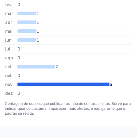
fev
0
mar
1
abr
1
mai
1
jun
1
jul
0
ago
0
set
2
out
0
nov
5
dez
0
Contagem de cupons que publicamos, não de compras feitas. Serve para
indicar quando costumam aparecer mais ofertas, e não garante que o
padrão se repita.