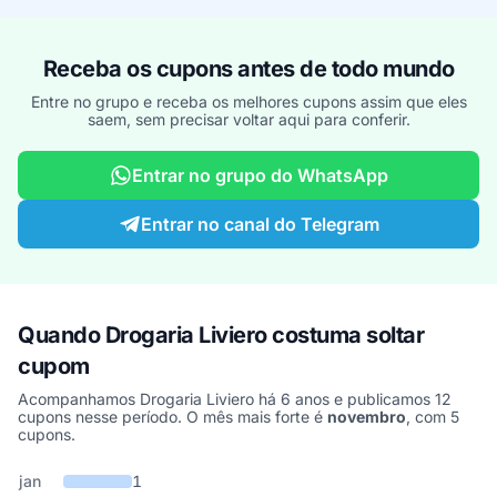
Receba os cupons antes de todo mundo
Entre no grupo e receba os melhores cupons assim que eles
saem, sem precisar voltar aqui para conferir.
Entrar no grupo do WhatsApp
Entrar no canal do Telegram
Quando Drogaria Liviero costuma soltar
cupom
Acompanhamos Drogaria Liviero há 6 anos e publicamos 12
cupons nesse período. O mês mais forte é
novembro
, com 5
cupons.
Cupons de Drogaria Liviero publicados por mês, somando os últi
Mês
Cupons publicados
Desconto médio
jan
1