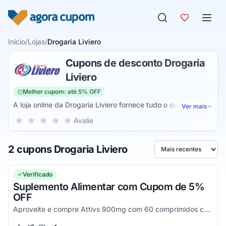
Pular para o conteúdo
Início
/
Lojas
/
Drogaria Liviero
Cupons de desconto Drogaria
Liviero
Melhor cupom: até 5% OFF
A loja online da Drogaria Liviero fornece tudo o que o seu
Ver mais
cliente precisa. Através dela, é possível realizar a compra
Sua nota para Drogaria Liviero, de 1 a 5 estrelas
Avalie
1 estrela
2 estrelas
3 estrelas
4 estrelas
5 estrelas
de medicamentos (itens para alergias, parasitas, saúde do
homem, hormônios, pele, mucosa, gripes, resfriados etc),
2 cupons Drogaria Liviero
dermocosméticos (capilar, facial, proteção solar, corporal
Ordenar por
etc), colágenos, aparelhos e testes (balanças, inalador,
diabetes, termômetro etc), itens para beleza, cuidados
Verificado
diários e linhas mamãe e bebê.
Suplemento Alimentar com Cupom de 5%
OFF
Aproveite e compre Attivs 900mg com 60 comprimidos com desconto extra.