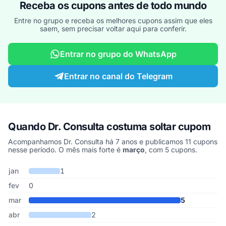
Receba os cupons antes de todo mundo
Entre no grupo e receba os melhores cupons assim que eles
saem, sem precisar voltar aqui para conferir.
Entrar no grupo do WhatsApp
Entrar no canal do Telegram
Quando Dr. Consulta costuma soltar cupom
Acompanhamos Dr. Consulta há 7 anos e publicamos 11 cupons
nesse período. O mês mais forte é
março
, com 5 cupons.
Cupons de Dr. Consulta publicados por mês, somando os últimos 
Mês
Cupons publicados
Desconto médio
jan
1
fev
0
mar
5
abr
2