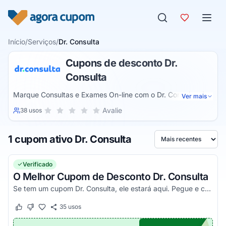
Pular para o conteúdo
Início
/
Serviços
/
Dr. Consulta
Cupons de desconto Dr.
Consulta
Marque Consultas e Exames On-line com o Dr. Consulta. A
Ver mais
melhor uma Rede de Centros Médicos para agilizar os
Sua nota para Dr. Consulta, de 1 a 5 estrelas
Avalie
38 usos
1 estrela
2 estrelas
3 estrelas
4 estrelas
5 estrelas
cuidados com a sua Saúde. Retorno Garantido! É Fácil e
Rápido Agendar pelo Site, Aplicativo ou por Telefone. Faça
1 cupom ativo Dr. Consulta
consulta por Vídeo via WhatsApp. Ganhe desconto para
Ordenar por
testar, sem sair de Casa. Conheça agora.
Verificado
O Melhor Cupom de Desconto Dr. Consulta
Se tem um cupom Dr. Consulta, ele estará aqui. Pegue e confira agora!
35
usos
Este cupom funcionou
Este cupom não funcionou