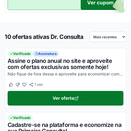
Ver cupom
TICO
10 ofertas ativas Dr. Consulta
Ordenar por
Verificado
Assinatura
Assine o plano anual no site e aproveite
com ofertas exclusivas somente hoje!
Não fique de fora dessa e aproveite para economizar com facilidade!
1
uso
Este cupom funcionou
Este cupom não funcionou
Ver oferta
Verificado
Cadastre-se na plataforma e economize na