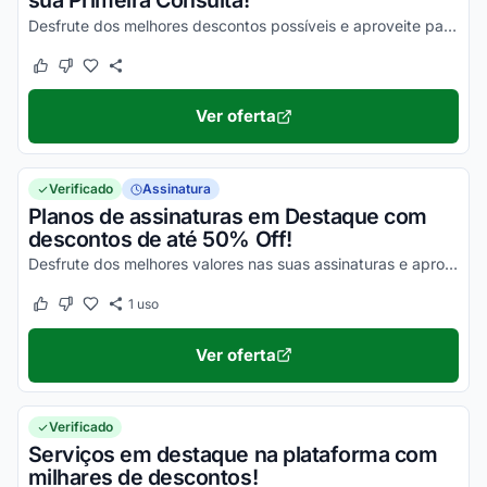
sua Primeira Consulta!
Desfrute dos melhores descontos possíveis e aproveite para economizar!
Este cupom funcionou
Este cupom não funcionou
Ver oferta
Verificado
Assinatura
Planos de assinaturas em Destaque com
descontos de até 50% Off!
Desfrute dos melhores valores nas suas assinaturas e aproveite para economizar!
1
uso
Este cupom funcionou
Este cupom não funcionou
Ver oferta
Verificado
Serviços em destaque na plataforma com
milhares de descontos!