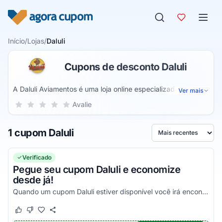
Pular para o conteúdo
Início
/
Lojas
/
Daluli
Cupons de desconto Daluli
A Daluli Aviamentos é uma loja online especializada na
Ver mais
venda de produtos para artesanato. Dessa forma, você
Sua nota para Daluli, de 1 a 5 estrelas
Avalie
1 estrela
2 estrelas
3 estrelas
4 estrelas
5 estrelas
encontra tudo o que você precisa para criar todas as suas
ideias com produtos de alta qualidade e preço baixo.
1 cupom Daluli
Ordenar por
Verificado
Pegue seu cupom Daluli e economize
desde já!
Quando um cupom Daluli estiver disponível você irá encontrá-lo aqui!
Este cupom funcionou
Este cupom não funcionou