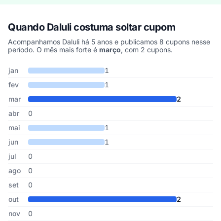
Quando Daluli costuma soltar cupom
Acompanhamos Daluli há 5 anos e publicamos 8 cupons nesse
período. O mês mais forte é
março
, com 2 cupons.
Cupons de Daluli publicados por mês, somando os últimos 5 anos
Mês
Cupons publicados
Desconto médio
jan
1
fev
1
mar
2
abr
0
mai
1
jun
1
jul
0
ago
0
set
0
out
2
nov
0