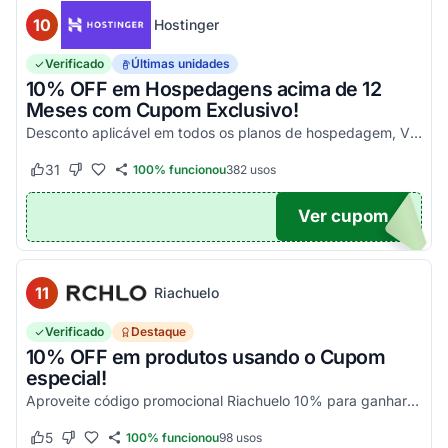
10
Hostinger
Verificado
Últimas unidades
10% OFF em Hospedagens acima de 12
Meses com Cupom Exclusivo!
Desconto aplicável em todos os planos de hospedagem, VPS e Cloud, maiores que 12 meses. Aproveite!
31
100% funcionou
382
usos
Este cupom funcionou
Este cupom não funcionou
Ver cupom
UPOM
11
Riachuelo
Verificado
Destaque
10% OFF em produtos usando o Cupom
especial!
Aproveite código promocional Riachuelo 10% para ganhar esse desconto em compras. Não cumulatios e somente para produtos vendidos e entregues pela Riachuelo, com exceção das categor...
5
100% funcionou
98
usos
Este cupom funcionou
Este cupom não funcionou