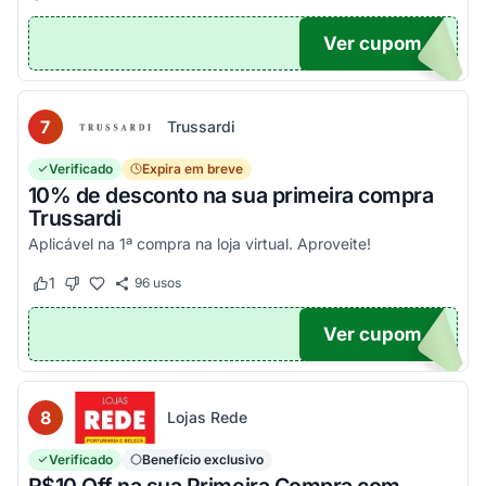
Ver cupom
EIRA
7
Trussardi
Verificado
Expira em breve
10% de desconto na sua primeira compra
Trussardi
Aplicável na 1ª compra na loja virtual. Aproveite!
1
96
usos
Este cupom funcionou
Este cupom não funcionou
Ver cupom
OM10
8
Lojas Rede
Verificado
Benefício exclusivo