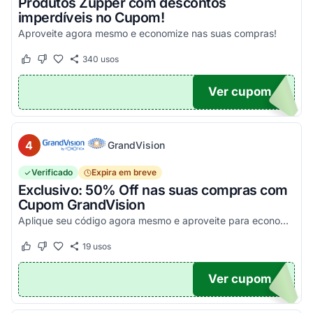
Produtos Zupper com descontos
imperdíveis no Cupom!
Aproveite agora mesmo e economize nas suas compras!
340
usos
Este cupom funcionou
Este cupom não funcionou
Ver cupom
.
4
GrandVision
Verificado
Expira em breve
Exclusivo: 50% Off nas suas compras com
Cupom GrandVision
Aplique seu código agora mesmo e aproveite para economizar! Válido em par completo (Armação + Lente)!
19
usos
Este cupom funcionou
Este cupom não funcionou
Ver cupom
OM50