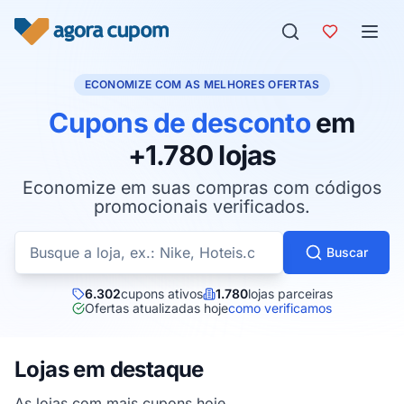
Pular para o conteúdo
ECONOMIZE COM AS MELHORES OFERTAS
Cupons de desconto
em
+1.780 lojas
Economize em suas compras com códigos
promocionais verificados.
Buscar cupons por loja
Buscar
6.302
cupons ativos
1.780
lojas parceiras
Ofertas atualizadas hoje
como verificamos
Lojas em destaque
As lojas com mais cupons hoje.