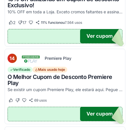
Exclusivo!
10% OFF em toda a Loja. Exceto cromos faltantes e assinaturas. Aproveite essa exclusividade!
2
17
11% funcionou
7.564
usos
Este cupom funcionou
Este cupom não funcionou
Ver cupom
UPOM
14
Premiere Play
Verificado
Mais usado hoje
O Melhor Cupom de Desconto Premiere
Play
Se existir um cupom Premiere Play, ele estará aqui. Pegue seu código promocional e confira agora!
69
usos
Este cupom funcionou
Este cupom não funcionou
Ver cupom
TICO