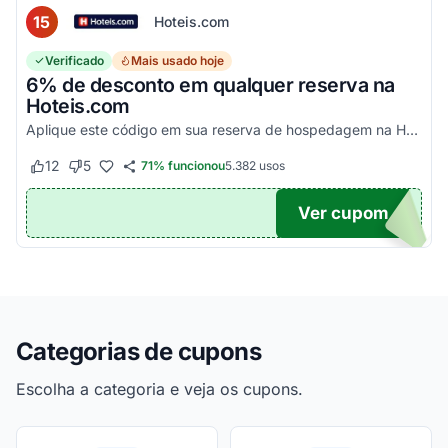
15
Hoteis.com
Verificado
Mais usado hoje
6% de desconto em qualquer reserva na
Hoteis.com
Aplique este código em sua reserva de hospedagem na Hoteis.com para obter 6% de desconto em estabelecimentos participantes da promoção.
12
5
71% funcionou
5.382
usos
Este cupom funcionou
Este cupom não funcionou
Ver cupom
POM6
Categorias de cupons
Escolha a categoria e veja os cupons.