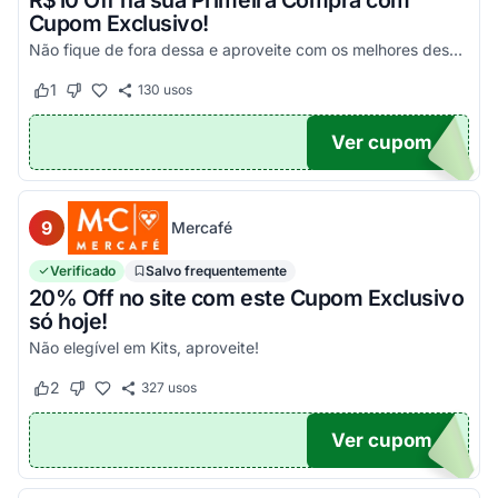
R$10 Off na sua Primeira Compra com
Cupom Exclusivo!
Não fique de fora dessa e aproveite com os melhores descontos! Válido em compras acima de R$100!
1
130
usos
Este cupom funcionou
Este cupom não funcionou
Ver cupom
UPOM
9
Mercafé
Verificado
Salvo frequentemente
20% Off no site com este Cupom Exclusivo
só hoje!
Não elegível em Kits, aproveite!
2
327
usos
Este cupom funcionou
Este cupom não funcionou
Ver cupom
OM20