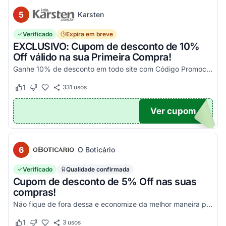
5
Karsten
Verificado
Expira em breve
EXCLUSIVO: Cupom de desconto de 10%
Off válido na sua Primeira Compra!
Ganhe 10% de desconto em todo site com Código Promocional Karsten. Válido apenas 1 utilização por CPF. Só aqui no Agora Cupom você economiza tanto!
1
331
usos
Este cupom funcionou
Este cupom não funcionou
Ver cupom
OM10
6
O Boticário
Verificado
Qualidade confirmada
Cupom de desconto de 5% Off nas suas
compras!
Não fique de fora dessa e economize da melhor maneira possível! Válido somente nessa seleção!
1
3
usos
Este cupom funcionou
Este cupom não funcionou