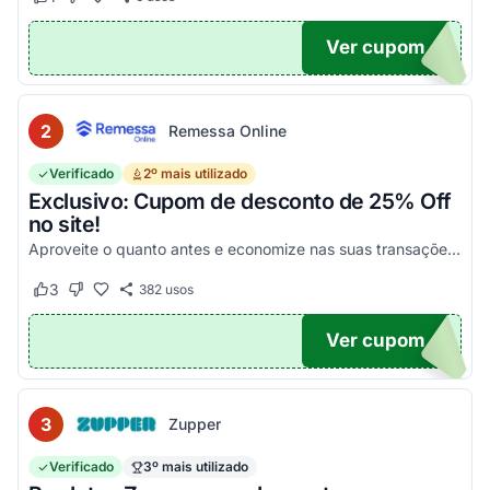
Este cupom funcionou
Este cupom não funcionou
Ver cupom
POM6
2
Remessa Online
Verificado
2º mais utilizado
Exclusivo: Cupom de desconto de 25% Off
no site!
Aproveite o quanto antes e economize nas suas transações, tanto PF quanto PJ!
3
382
usos
Este cupom funcionou
Este cupom não funcionou
Ver cupom
OM25
3
Zupper
Verificado
3º mais utilizado