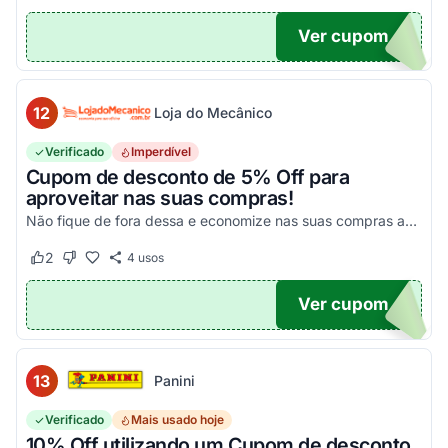
Ver cupom
10
12
Loja do Mecânico
Verificado
Imperdível
Cupom de desconto de 5% Off para
aproveitar nas suas compras!
Não fique de fora dessa e economize nas suas compras agora mesmo!
2
4
usos
Este cupom funcionou
Este cupom não funcionou
Ver cupom
DO5
13
Panini
Verificado
Mais usado hoje
10% Off utilizando um Cupom de desconto