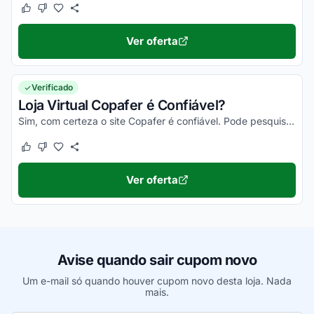
Este cupom funcionou
Este cupom não funcionou
Ver oferta
Verificado
Loja Virtual Copafer é Confiável?
Sim, com certeza o site Copafer é confiável. Pode pesquisar no Reclame Aqui Copafer, ler as avaliações dos clientes que você vai ter certeza disso!
Este cupom funcionou
Este cupom não funcionou
Ver oferta
Avise quando sair cupom novo
Um e-mail só quando houver cupom novo desta loja. Nada
mais.