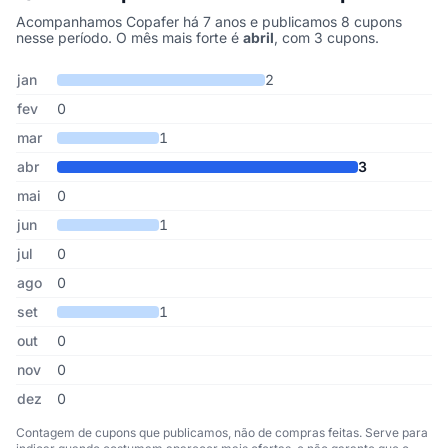
Acompanhamos Copafer há 7 anos e publicamos 8 cupons
nesse período. O mês mais forte é
abril
, com 3 cupons.
Cupons de Copafer publicados por mês, somando os últimos 7 an
Mês
Cupons publicados
Desconto médio
jan
2
fev
0
mar
1
abr
3
mai
0
jun
1
jul
0
ago
0
set
1
out
0
nov
0
dez
0
Contagem de cupons que publicamos, não de compras feitas. Serve para