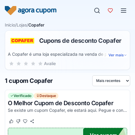
Pular para o conteúdo
Início
/
Lojas
/
Copafer
Cupons de desconto Copafer
A Copafer é uma loja especializada na venda de produtos
Ver mais
para a construção. Em seu site é possível encontrar uma
Sua nota para Copafer, de 1 a 5 estrelas
Avalie
1 estrela
2 estrelas
3 estrelas
4 estrelas
5 estrelas
grande variedade de produtos para obras de pequeno e
grande porte. Poderá comprar itens para reformar ou
1 cupom Copafer
construir como tintas, pisos, acessórios, ferramentas,
Ordenar por
ferragens e alguns outros como acessórios automotivos e
utilidades domésticas.
Verificado
Destaque
O Melhor Cupom de Desconto Copafer
Se existe um cupom Copafer, ele estará aqui. Pegue e confira agora!
Este cupom funcionou
Este cupom não funcionou