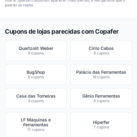
indicar quando costumam aparecer mais ofertas, e não garante que o
padrão se repita.
Cupons de lojas parecidas com Copafer
Quartzolit Weber
Cirilo Cabos
9 cupons
9 cupons
BugShop
Palácio das Ferramentas
9 cupons
16 cupons
Casa das Torneiras
Gênio Ferramentas
9 cupons
6 cupons
LF Máquinas e
Hiperfer
Ferramentas
7 cupons
17 cupons