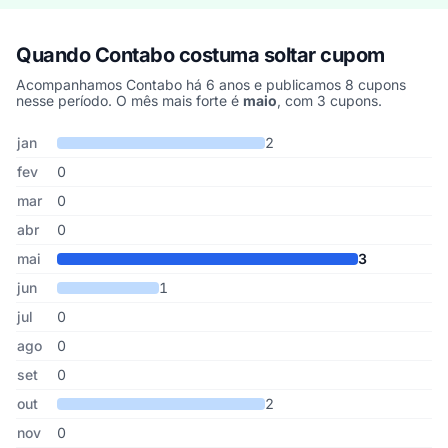
Quando Contabo costuma soltar cupom
Acompanhamos Contabo há 6 anos e publicamos 8 cupons
nesse período. O mês mais forte é
maio
, com 3 cupons.
Cupons de Contabo publicados por mês, somando os últimos 6 a
Mês
Cupons publicados
Desconto médio
jan
2
fev
0
mar
0
abr
0
mai
3
jun
1
jul
0
ago
0
set
0
out
2
nov
0