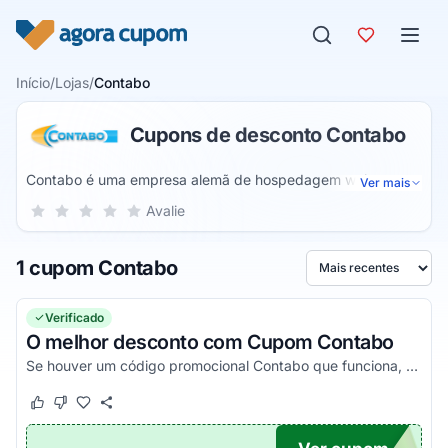
Pular para o conteúdo
Início
/
Lojas
/
Contabo
Cupons de desconto Contabo
Contabo é uma empresa alemã de hospedagem web que
Ver mais
atua desde 2003. Além da hospedagem, a empresa
Sua nota para Contabo, de 1 a 5 estrelas
Avalie
1 estrela
2 estrelas
3 estrelas
4 estrelas
5 estrelas
também oferece serviços de VPN, servidores dedicados,
alojamento compartilhado, registro de domínios, entre
1 cupom Contabo
outras soluções a serem contratadas através dos planos
Ordenar por
disponíveis no site da empresa.
Verificado
O melhor desconto com Cupom Contabo
Se houver um código promocional Contabo que funciona, ele estará aqui na nossa página. Pegue o voucher e confira agora!
Este cupom funcionou
Este cupom não funcionou