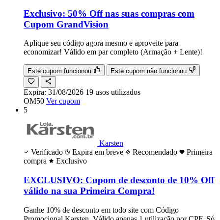
Exclusivo: 50% Off nas suas compras com
Cupom GrandVision
Aplique seu código agora mesmo e aproveite para
economizar! Válido em par completo (Armação + Lente)!
Este cupom funcionou
Este cupom não funcionou
Expira:
31/08/2026
19
usos
utilizados
OM50
Ver cupom
5
Karsten
Verificado
Expira em breve
Recomendado
Primeira
compra
Exclusivo
EXCLUSIVO: Cupom de desconto de 10% Off
válido na sua Primeira Compra!
Ganhe 10% de desconto em todo site com Código
Promocional Karsten. Válido apenas 1 utilização por CPF. Só