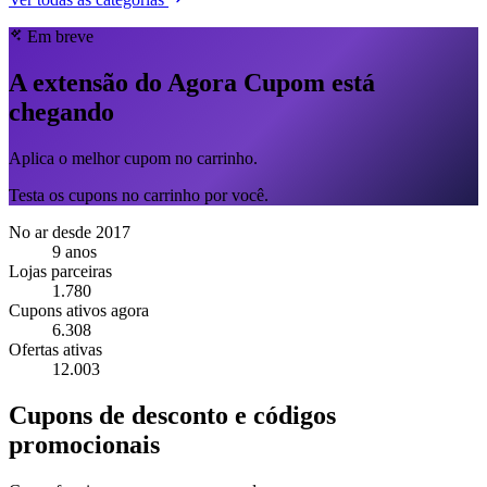
Em breve
A extensão do Agora Cupom está
chegando
Aplica o melhor cupom no carrinho.
Testa os cupons no carrinho por você.
No ar desde 2017
9 anos
Lojas parceiras
1.780
Cupons ativos agora
6.308
Ofertas ativas
12.003
Cupons de desconto e códigos
promocionais