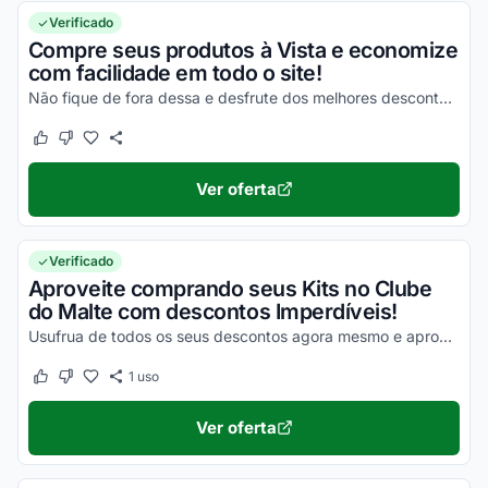
Verificado
Compre seus produtos à Vista e economize
com facilidade em todo o site!
Não fique de fora dessa e desfrute dos melhores descontos ainda hoje!
Este cupom funcionou
Este cupom não funcionou
Ver oferta
Verificado
Aproveite comprando seus Kits no Clube
do Malte com descontos Imperdíveis!
Usufrua de todos os seus descontos agora mesmo e aproveite a máxima economia nas suas compras online!
1
uso
Este cupom funcionou
Este cupom não funcionou
Ver oferta