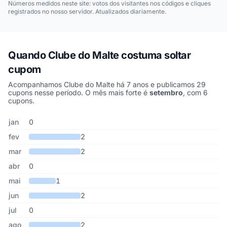
Números medidos neste site: votos dos visitantes nos códigos e cliques
registrados no nosso servidor. Atualizados diariamente.
Quando Clube do Malte costuma soltar
cupom
Acompanhamos Clube do Malte há 7 anos e publicamos 29
cupons nesse período. O mês mais forte é
setembro
, com 6
cupons.
Cupons de Clube do Malte publicados por mês, somando os últim
Mês
Cupons publicados
Desconto médio
jan
0
fev
2
mar
2
abr
0
mai
1
jun
2
jul
0
ago
2