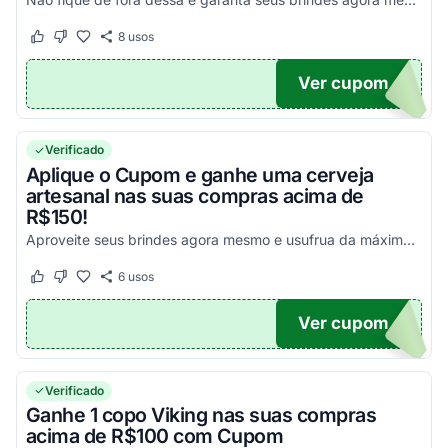
8
usos
Este cupom funcionou
Este cupom não funcionou
Ver cupom
MPRA
Verificado
Aplique o Cupom e ganhe uma cerveja
artesanal nas suas compras acima de
R$150!
Aproveite seus brindes agora mesmo e usufrua da máxima economia nas suas compras online!
6
usos
Este cupom funcionou
Este cupom não funcionou
Ver cupom
DS
Verificado
Ganhe 1 copo Viking nas suas compras
acima de R$100 com Cupom