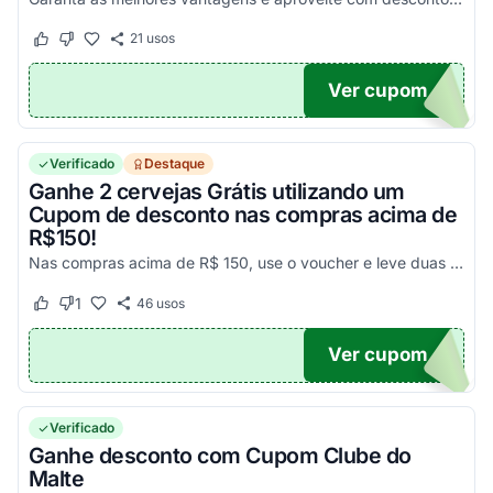
21
usos
Este cupom funcionou
Este cupom não funcionou
Ver cupom
ONDE
Verificado
Destaque
Ganhe 2 cervejas Grátis utilizando um
Cupom de desconto nas compras acima de
R$150!
Nas compras acima de R$ 150, use o voucher e leve duas cerva grátis.
1
46
usos
Este cupom funcionou
Este cupom não funcionou
Ver cupom
EJAS
Verificado
Ganhe desconto com Cupom Clube do
Malte