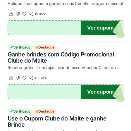
Aplique seu cupom e garanta seus benefícios agora mesmo!
15
usos
Este cupom funcionou
Este cupom não funcionou
Ver cupom
LUBE
Verificado
Destaque
Ganhe brindes com Código Promocional
Clube do Malte
Receba grátis 2 cervejas usando esse Voucher Clube do Malte. Só até amanhã!
11
usos
Este cupom funcionou
Este cupom não funcionou
Ver cupom
UXAS
Verificado
Destaque
Use o Cupom Clube do Malte e ganhe
Brinde