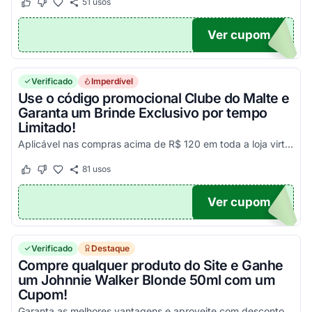
51
usos
Este cupom funcionou
Este cupom não funcionou
Ver cupom
NETA
Verificado
Imperdível
Use o código promocional Clube do Malte e
Garanta um Brinde Exclusivo por tempo
Limitado!
Aplicável nas compras acima de R$ 120 em toda a loja virtual. Aproveite!
81
usos
Este cupom funcionou
Este cupom não funcionou
Ver cupom
LUBE
Verificado
Destaque
Compre qualquer produto do Site e Ganhe
um Johnnie Walker Blonde 50ml com um
Cupom!
Garanta as melhores vantagens e aproveite com descontos incríveis na sua compra!