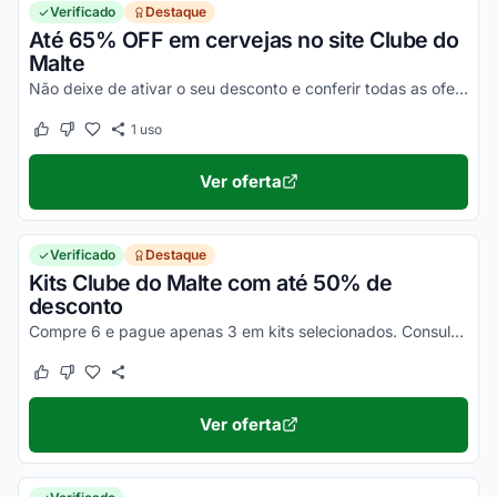
Verificado
Destaque
Até 65% OFF em cervejas no site Clube do
Malte
Não deixe de ativar o seu desconto e conferir todas as ofertas que o Clube do Malte fez pra você.
1
uso
Este cupom funcionou
Este cupom não funcionou
Ver oferta
Verificado
Destaque
Kits Clube do Malte com até 50% de
desconto
Compre 6 e pague apenas 3 em kits selecionados. Consulte as condições e aproveite agora!
Este cupom funcionou
Este cupom não funcionou
Ver oferta