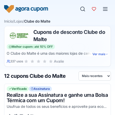
Pular para o conteúdo
Início
/
Lojas
/
Clube do Malte
Cupons de desconto Clube do
Malte
Melhor cupom: até 10% OFF
O Clube do Malte é uma das maiores lojas de cerveja
Ver mais
artesanal do Brasil. Em seu site oficial é possível conferir
Sua nota para Clube do Malte, de 1 a 5 estrelas
Avalie
337 usos
1 estrela
2 estrelas
3 estrelas
4 estrelas
5 estrelas
uma variedade grande de tipos e marcas de cerveja
artesanal. O site é voltado para os amantes de cerveja e
12 cupons Clube do Malte
que estão procurando experimentar o melhor da cerveja
Ordenar por
artesanal, algo que virou tendência nos últimos anos.
Verificado
Assinatura
Realize a sua Assinatura e ganhe uma Bolsa
Térmica com um Cupom!
Usufrua de todos os seus benefícios e aproveite para economizar agora mesmo!