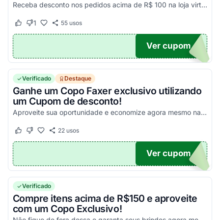
Receba desconto nos pedidos acima de R$ 100 na loja virtual. Confira!
1
55
usos
Este cupom funcionou
Este cupom não funcionou
Ver cupom
NADO
Verificado
Destaque
Ganhe um Copo Faxer exclusivo utilizando
um Cupom de desconto!
Aproveite sua oportunidade e economize agora mesmo nas suas compras online!
22
usos
Este cupom funcionou
Este cupom não funcionou
Ver cupom
LUBE
Verificado
Compre itens acima de R$150 e aproveite
com um Copo Exclusivo!
Não fique de fora dessa e garanta seus brindes agora mesmo!