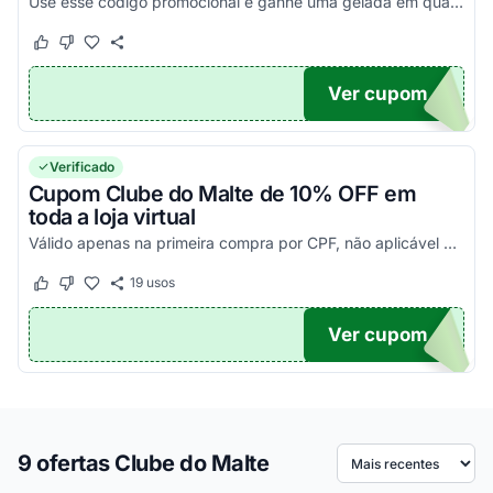
Use esse código promocional e ganhe uma gelada em qualquer compra acima de R$ 150 na loja virtual. Aproveite!
Este cupom funcionou
Este cupom não funcionou
Ver cupom
LUBE
Verificado
Cupom Clube do Malte de 10% OFF em
toda a loja virtual
Válido apenas na primeira compra por CPF, não aplicável a assinaturas. Use o cupom de desconto Clube do Malte e aproveite essa economia extra.
19
usos
Este cupom funcionou
Este cupom não funcionou
Ver cupom
NDO
9 ofertas Clube do Malte
Ordenar por