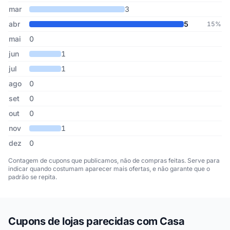
mar
3
abr
5
15%
mai
0
jun
1
jul
1
ago
0
set
0
out
0
nov
1
dez
0
Contagem de cupons que publicamos, não de compras feitas. Serve para
indicar quando costumam aparecer mais ofertas, e não garante que o
padrão se repita.
Cupons de lojas parecidas com Casa