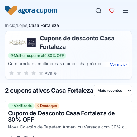
Pular para o conteúdo
Início
/
Lojas
/
Casa Fortaleza
Cupons de desconto Casa
Fortaleza
Melhor cupom: até 30% OFF
Com produtos multimarcas e uma linha própria
Ver mais
especialmente desenvolvida a partir de materiais
Sua nota para Casa Fortaleza, de 1 a 5 estrelas
Avalie
1 estrela
2 estrelas
3 estrelas
4 estrelas
5 estrelas
sustentáveis e com design que figura os lugares mais
charmosos do mundo, a Casa Fortaleza está presente em
2 cupons ativos Casa Fortaleza
eventos e tendências de decoração, e no lugar mais
Ordenar por
especial, na sua casa. Onde você encontra tudo que você
precisa para decorar o seu ambiente e torná-lo muito mais
Verificado
Destaque
agradável.
Cupom de Desconto Casa Fortaleza de
30% OFF
Nova Coleção de Tapetes: Armani ou Versace com 30% de desconto usando o código promocional!