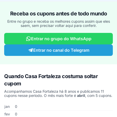
Receba os cupons antes de todo mundo
Entre no grupo e receba os melhores cupons assim que eles
saem, sem precisar voltar aqui para conferir.
Entrar no grupo do WhatsApp
Entrar no canal do Telegram
Quando Casa Fortaleza costuma soltar
cupom
Acompanhamos Casa Fortaleza há 8 anos e publicamos 11
cupons nesse período. O mês mais forte é
abril
, com 5 cupons.
Cupons de Casa Fortaleza publicados por mês, somando os últim
Mês
Cupons publicados
Desconto médio
jan
0
fev
0