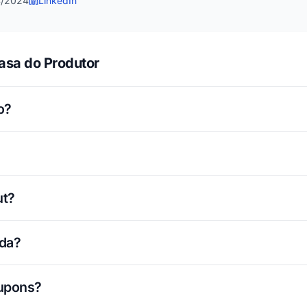
4/2024
LinkedIn
asa do Produtor
o?
ut?
ada?
cupons?