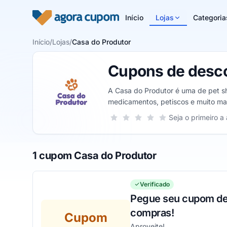
Pular para o conteúdo
Início
Lojas
Categoria
Início
/
Lojas
/
Casa do Produtor
Cupons de desco
A Casa do Produtor é uma de pet sh
medicamentos, petiscos e muito mai
Sua nota para Casa do Produtor, de 
Seja o primeiro a 
1 estrela
2 estrelas
3 estrelas
4 estrelas
5 estrelas
1 cupom Casa do Produtor
Verificado
Pegue seu cupom de
compras!
Cupom
Aproveite!