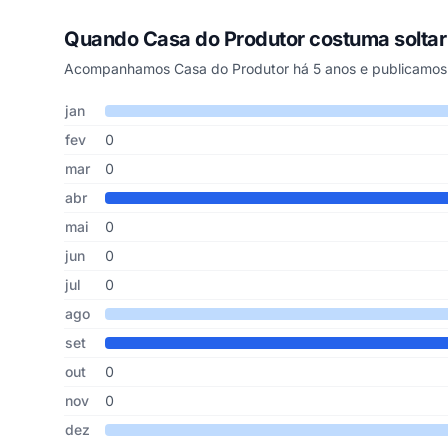
Quando Casa do Produtor costuma solta
Acompanhamos Casa do Produtor há 5 anos e publicamos 
Cupons de Casa do Produtor publicados por mês, somando
Mês
Cupons publicados
Desconto médio
jan
fev
0
mar
0
abr
mai
0
jun
0
jul
0
ago
set
out
0
nov
0
dez