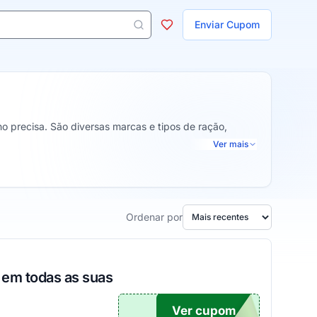
ojas
Enviar Cupom
 aparecem ao digitar 3 letras ou mais.
o precisa. São diversas marcas e tipos de ração,
Ver mais
Ordenar por
em todas as suas
Ver cupom
TICO