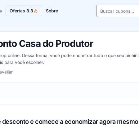
Buscar cupons e l
s
Ofertas 8.8
Sobre
Sugestões de lojas
nto Casa do Produtor
op online. Dessa forma, você pode encontrar tudo o que seu bichinh
s para você escolher.
1 a 5 estrelas
avaliar
 desconto e comece a economizar agora mesmo 