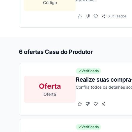
Código
6
utilizados
Este cupom funcionou
Este cupom não funcion
6 ofertas Casa do Produtor
Verificado
Realize suas compras
Oferta
Confira todos os detalhes s
Oferta
Este cupom funcionou
Este cupom não funcion
Verificado