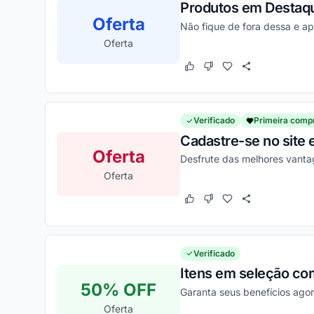
Produtos em Destaque
Oferta
Não fique de fora dessa e ap
Oferta
Este cupom funcionou
Este cupom não funcion
Verificado
Primeira comp
Cadastre-se no site 
Oferta
Desfrute das melhores vanta
Oferta
Este cupom funcionou
Este cupom não funcion
Verificado
Itens em seleção co
50% OFF
Garanta seus benefícios ago
Oferta