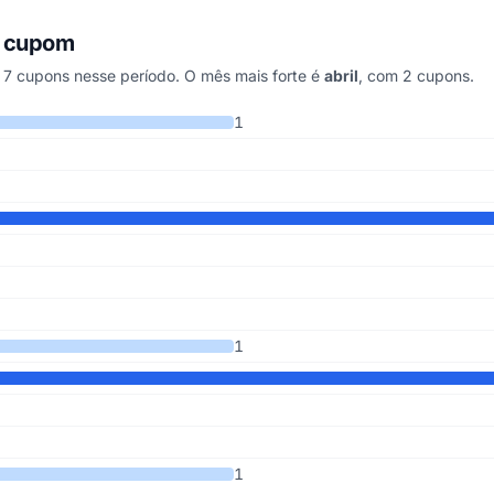
r cupom
7 cupons nesse período. O mês mais forte é
abril
, com 2 cupons.
 os últimos 5 anos
1
1
1