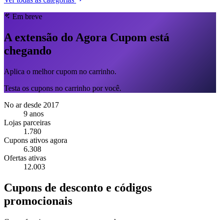
Em breve
A extensão do Agora Cupom está
chegando
Aplica o melhor cupom no carrinho.
Testa os cupons no carrinho por você.
No ar desde 2017
9 anos
Lojas parceiras
1.780
Cupons ativos agora
6.308
Ofertas ativas
12.003
Cupons de desconto e códigos
promocionais