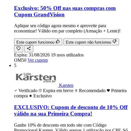
Exclusivo: 50% Off nas suas compras com
Cupom GrandVision
Aplique seu código agora mesmo e aproveite para
economizar! Válido em par completo (Armação + Lente)!
Este cupom funcionou
Este cupom não funcionou
Expira:
31/08/2026
19
usos
utilizados
OM50
Ver cupom
5
Karsten
Verificado
Expira em breve
Recomendado
Primeira
compra
Exclusivo
EXCLUSIVO: Cupom de desconto de 10% Off
válido na sua Primeira Compra!
Ganhe 10% de desconto em todo site com Código
Promocional Karsten. Válido apenas 1 utilização por CPF. Só