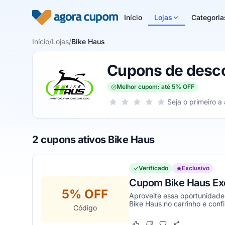
Pular para o conteúdo
Início
Lojas
Categoria
Início
/
Lojas
/
Bike Haus
Cupons de desco
Melhor cupom: até 5% OFF
Sua nota para Bike Haus, de 1 a 5 es
Seja o primeiro a 
1 estrela
2 estrelas
3 estrelas
4 estrelas
5 estrelas
2 cupons ativos Bike Haus
Verificado
Exclusivo
Cupom Bike Haus Ex
5% OFF
Aproveite essa oportunidade
Bike Haus no carrinho e confi
Código