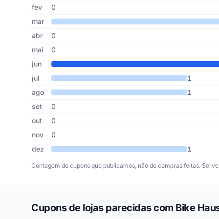
fev
0
mar
abr
0
mai
0
jun
jul
1
ago
1
set
0
out
0
nov
0
dez
1
Contagem de cupons que publicamos, não de compras feitas. Serve 
Cupons de lojas parecidas com Bike Hau