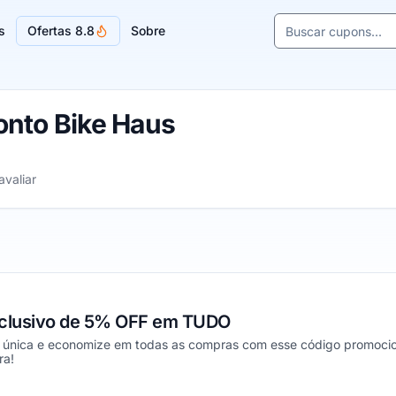
Buscar cupons e l
s
Ofertas 8.8
Sobre
Sugestões de lojas
nto Bike Haus
trelas
avaliar
clusivo de 5% OFF em TUDO
 única e economize em todas as compras com esse código promocio
ra!