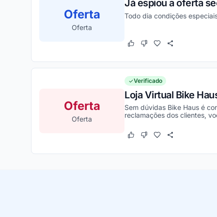
Já espiou a oferta s
Oferta
Todo dia condições especiai
Oferta
Este cupom funcionou
Este cupom não funcion
Verificado
Loja Virtual Bike Hau
Oferta
Sem dúvidas Bike Haus é con
reclamações dos clientes, voc
Oferta
Este cupom funcionou
Este cupom não funcion