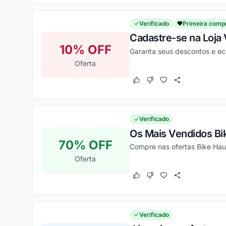
Verificado
Primeira comp
Cadastre-se na Loja 
10% OFF
Garanta seus descontos e e
Oferta
Este cupom funcionou
Este cupom não funcion
Verificado
Os Mais Vendidos B
70% OFF
Compre nas ofertas Bike Hau
Oferta
Este cupom funcionou
Este cupom não funcion
Verificado