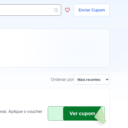
ojas
Enviar Cupom
 aparecem ao digitar 3 letras ou mais.
Ordenar por
nal. Aplique o voucher
Ver cupom
UPOM