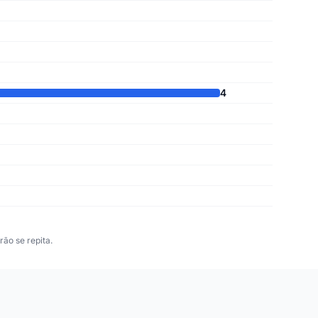
4
ão se repita.