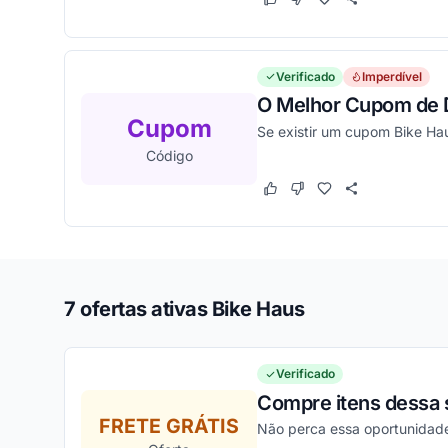
Este cupom funcionou
Este cupom não funcion
Verificado
Imperdível
O Melhor Cupom de 
Cupom
Se existir um cupom Bike Hau
Código
Este cupom funcionou
Este cupom não funcion
7 ofertas ativas Bike Haus
Verificado
Compre itens dessa 
FRETE GRÁTIS
Não perca essa oportunidade