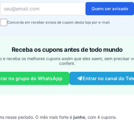
Seu e-mail
Quero ser avisado
Concordo em receber avisos de cupom desta loja por e-mail.
Receba os cupons antes de todo mundo
o e receba os melhores cupons assim que eles saem, sem precisar vo
conferir.
trar no grupo do WhatsApp
Entrar no canal do Te
s nesse período. O mês mais forte é
junho
, com 4 cupons.
imos 7 anos