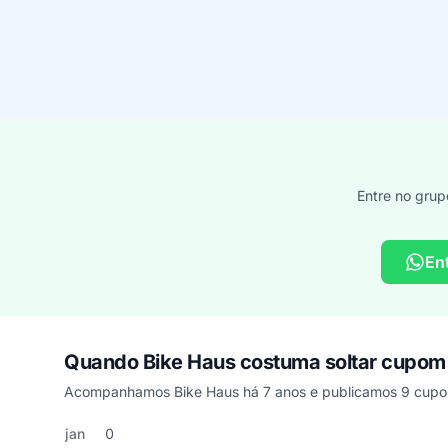
Entre no grup
En
Quando Bike Haus costuma soltar cupom
Acompanhamos Bike Haus há 7 anos e publicamos 9 cupon
Cupons de Bike Haus publicados por mês, somando os últ
Mês
Cupons publicados
Desconto médio
jan
0