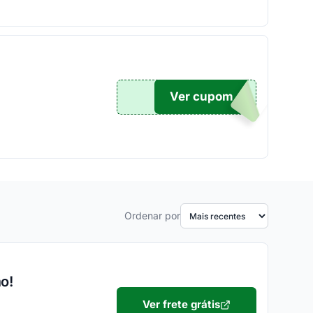
Ver cupom
TICO
Ordenar por
o!
Ver frete grátis