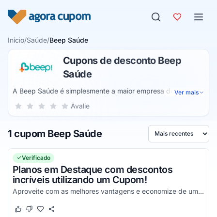
Pular para o conteúdo
Início
/
Saúde
/
Beep Saúde
Cupons de desconto Beep
Saúde
A Beep Saúde é simplesmente a maior empresa de
Ver mais
atendimento de saúde domiciliar de todo o Brasil, uma
Sua nota para Beep Saúde, de 1 a 5 estrelas
Avalie
1 estrela
2 estrelas
3 estrelas
4 estrelas
5 estrelas
empresa que possibilita uma experiência incrível a partir de
todos os seus serviços fornecidos, onde você irá desfrutar
1 cupom Beep Saúde
das melhores vantagens e de um atendimento de alta
Ordenar por
qualidade que somente a Beep Saúde é capaz de lhe
fornecer.
Verificado
Planos em Destaque com descontos
incríveis utilizando um Cupom!
Aproveite com as melhores vantagens e economize de uma forma simples em todas as compras!
Este cupom funcionou
Este cupom não funcionou