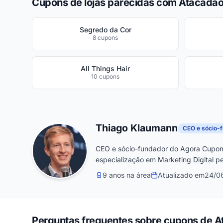
Cupons de lojas parecidas com Atacadã
Segredo da Cor
8 cupons
All Things Hair
10 cupons
Thiago Klaumann
CEO e sócio-
CEO e sócio-fundador do Agora Cupom
especialização em Marketing Digital pe
9 anos na área
Atualizado em
24/0
Perguntas frequentes sobre cupons de 