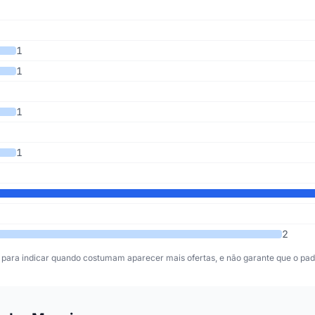
 somando os últimos 6 anos
1
1
1
1
2
para indicar quando costumam aparecer mais ofertas, e não garante que o padr