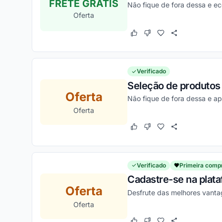
FRETE GRÁTIS
Não fique de fora dessa e e
Oferta
Este cupom funcionou
Este cupom não funcion
Verificado
Seleção de produtos
Oferta
Não fique de fora dessa e ap
Oferta
Este cupom funcionou
Este cupom não funcion
Verificado
Primeira comp
Cadastre-se na plata
Oferta
Desfrute das melhores vanta
Oferta