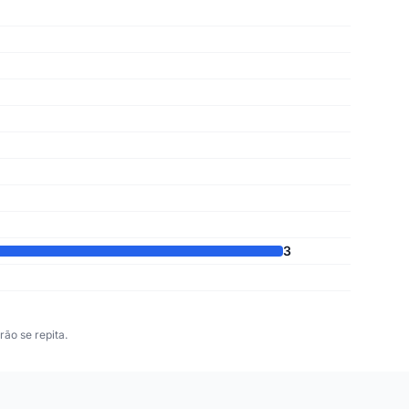
3
ão se repita.