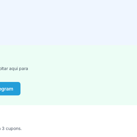
ltar aqui para
legram
m 3 cupons.