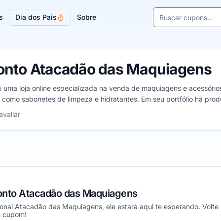
Buscar cupons e l
s
Dia dos Pais
Sobre
Sugestões de lojas
onto Atacadão das Maquiagens
uma loja online especializada na venda de maquiagens e acessórios
 como sabonetes de limpeza e hidratantes. Em seu portfólio há prod
ens, de 1 a 5 estrelas
avaliar
nto Atacadão das Maquiagens
ional Atacadão das Maquiagens, ele estará aqui te esperando. Volte
m cupom!