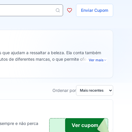
ojas
Enviar Cupom
 aparecem ao digitar 3 letras ou mais.
 que ajudam a ressaltar a beleza. Ela conta também
utos de diferentes marcas, o que permite oferecer uma
Ver mais
Ordenar por
 sempre e não perca
Ver cupom
TICO