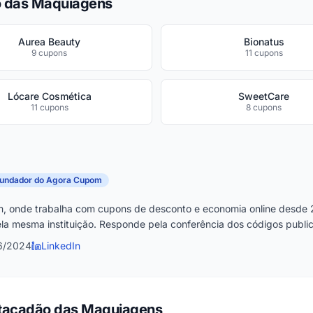
o das Maquiagens
Aurea Beauty
Bionatus
9 cupons
11 cupons
Lócare Cosmética
SweetCare
11 cupons
8 cupons
fundador do Agora Cupom
, onde trabalha com cupons de desconto e economia online desde 
la mesma instituição. Responde pela conferência dos códigos publica
6/2024
LinkedIn
Atacadão das Maquiagens