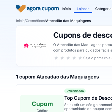
Pular para o conteúdo
Início
Lojas
Categoria
Início
/
Cosméticos
/
Atacadão das Maquiagens
Cupons de desc
O Atacadão das Maquiagens possui 
com produtos para cuidados faciais
grande quantidade de produtos.
Sua nota para Atacadão das Maquiag
Seja o primeiro a 
1 estrela
2 estrelas
3 estrelas
4 estrelas
5 estrelas
1 cupom Atacadão das Maquiagens
Verificado
Top Cupom de Desco
Cupom
Se existir um código promoc
oportunidade de poupar co
Código