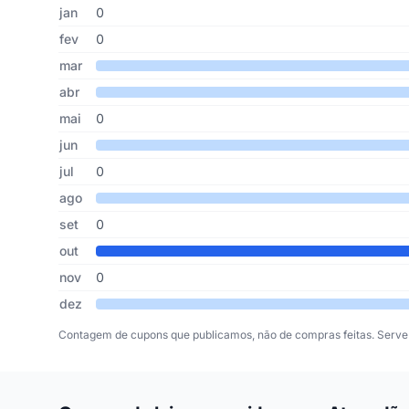
Cupons de Atacadão das Maquiagens publicados por mês,
Mês
Cupons publicados
Desconto médio
jan
0
fev
0
mar
abr
mai
0
jun
jul
0
ago
set
0
out
nov
0
dez
Contagem de cupons que publicamos, não de compras feitas. Serve 