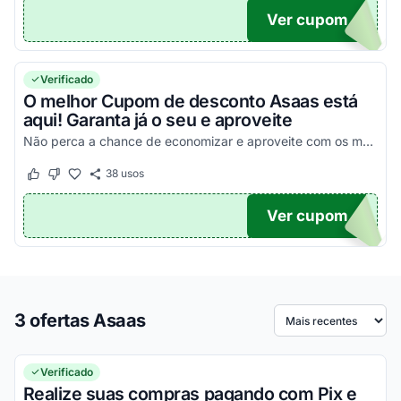
Ver cupom
TICO
Verificado
O melhor Cupom de desconto Asaas está
aqui! Garanta já o seu e aproveite
Não perca a chance de economizar e aproveite com os melhores descontos utilizando seus cupons!
38
usos
Este cupom funcionou
Este cupom não funcionou
Ver cupom
TICO
3 ofertas Asaas
Ordenar por
Verificado
Realize suas compras pagando com Pix e