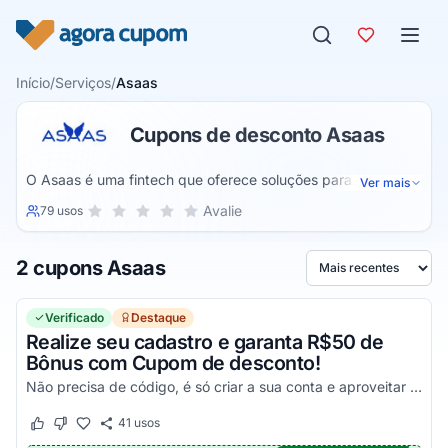
Pular para o conteúdo
Início
/
Serviços
/
Asaas
Cupons de desconto Asaas
O Asaas é uma fintech que oferece soluções para
Ver mais
automatizar as atividades burocráticas das empresas e
Sua nota para Asaas, de 1 a 5 estrelas
Avalie
79 usos
1 estrela
2 estrelas
3 estrelas
4 estrelas
5 estrelas
facilitar a gestão de toda a sua PJ, através de uma
plataforma única, desenvolvida para melhorar a sua
2 cupons Asaas
experiência nesse segmento e lhe entregar as melhores
Ordenar por
vantagens possíveis a todo momento, uma verdadeira
referencia nesse ramo quando o assunto é qualidade e
Verificado
Destaque
preço justo.
Realize seu cadastro e garanta R$50 de
Bônus com Cupom de desconto!
Não precisa de código, é só criar a sua conta e aproveitar as suas vantagens!
41
usos
Este cupom funcionou
Este cupom não funcionou