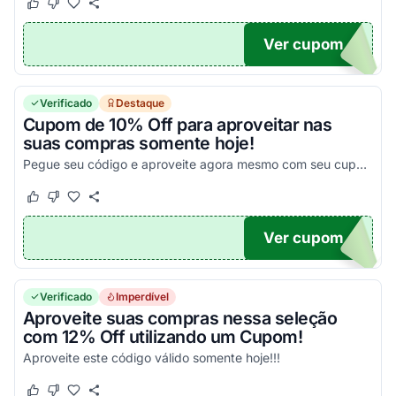
Este cupom funcionou
Este cupom não funcionou
Ver cupom
RA10
Verificado
Destaque
Cupom de 10% Off para aproveitar nas
suas compras somente hoje!
Pegue seu código e aproveite agora mesmo com seu cupom de desconto!
Este cupom funcionou
Este cupom não funcionou
Ver cupom
10
Verificado
Imperdível
Aproveite suas compras nessa seleção
com 12% Off utilizando um Cupom!
Aproveite este código válido somente hoje!!!
Este cupom funcionou
Este cupom não funcionou