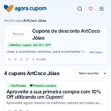
Pular para o conteúdo
Início
/
Lojas
/
ArtCoco Jóias
Cupons de desconto ArtCoco
Jóias
Melhor cupom: até 12% OFF
Joias e acessórios variados, para incrementar no seu estilo,
Ver mais
destacar sua beleza, representar seu personalidade, e por
Sua nota para ArtCoco Jóias, de 1 a 5 estrelas
Avalie
1 estrela
2 estrelas
3 estrelas
4 estrelas
5 estrelas
um baixo custo é tudo que você encontra na ArtCoco Jóias,
uma loja online que vai te proporcionar a melhor experiência
4 cupons ArtCoco Jóias
possível, para que você possa comprar todas as suas joias
Ordenar por
da melhor maneira possível!
Verificado
Primeira compra
Aproveite a sua primeira compra com 10%
Off utilizando um Cupom!
Aproveite agora mesmo os melhores valores em todas as suas compras e economize de uma forma simples.