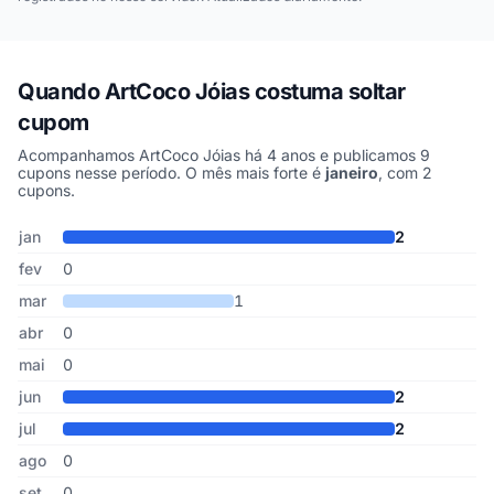
Quando ArtCoco Jóias costuma soltar
cupom
Acompanhamos ArtCoco Jóias há 4 anos e publicamos 9
cupons nesse período. O mês mais forte é
janeiro
, com 2
cupons.
Cupons de ArtCoco Jóias publicados por mês, somando os último
Mês
Cupons publicados
Desconto médio
jan
2
fev
0
mar
1
abr
0
mai
0
jun
2
jul
2
ago
0
set
0