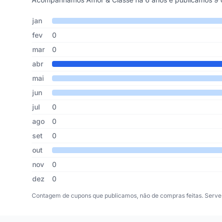
Cupons de Amor & Classe publicados por mês, somando os
Mês
Cupons publicados
Desconto médio
jan
fev
0
mar
0
abr
mai
jun
jul
0
ago
0
set
0
out
nov
0
dez
0
Contagem de cupons que publicamos, não de compras feitas. Serve 