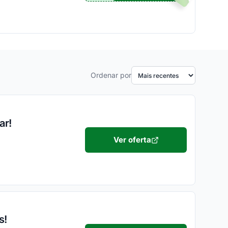
Ordenar por
ar!
Ver oferta
s!