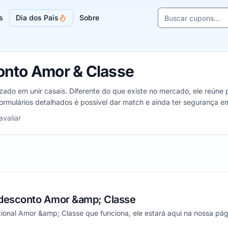
Buscar cupons e l
s
Dia dos Pais
Sobre
Sugestões de lojas
nto Amor & Classe
izado em unir casais. Diferente do que existe no mercado, ele reúne
ormulários detalhados é possível dar match e ainda ter segurança em
 5 estrelas
avaliar
desconto Amor &amp; Classe
onal Amor &amp; Classe que funciona, ele estará aqui na nossa pág