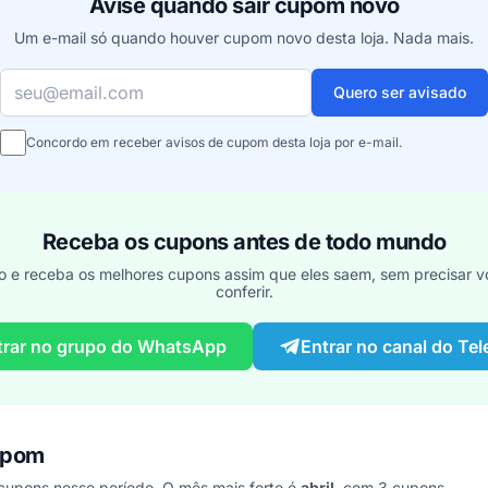
Avise quando sair cupom novo
Um e-mail só quando houver cupom novo desta loja. Nada mais.
Seu e-mail
Quero ser avisado
Concordo em receber avisos de cupom desta loja por e-mail.
Receba os cupons antes de todo mundo
o e receba os melhores cupons assim que eles saem, sem precisar vo
conferir.
trar no grupo do WhatsApp
Entrar no canal do Te
upom
upons nesse período. O mês mais forte é
abril
, com 3 cupons.