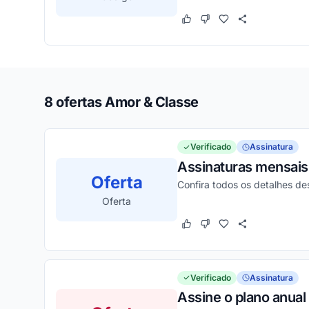
Este cupom funcionou
Este cupom não funcion
8 ofertas Amor & Classe
Verificado
Assinatura
Assinaturas mensais 
Oferta
Confira todos os detalhes d
Oferta
Este cupom funcionou
Este cupom não funcion
Verificado
Assinatura
Assine o plano anual