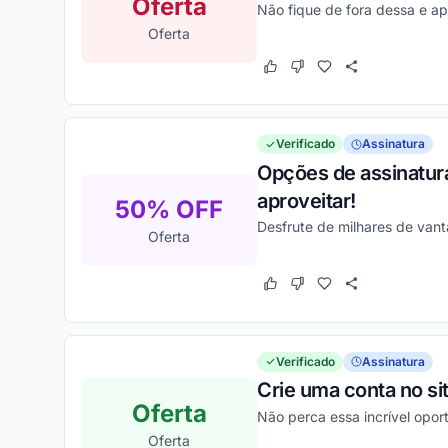
Oferta
Não fique de fora dessa e ap
Oferta
Este cupom funcionou
Este cupom não funcion
Verificado
Assinatura
Opções de assinatura
aproveitar!
50% OFF
Desfrute de milhares de van
Oferta
Este cupom funcionou
Este cupom não funcion
Verificado
Assinatura
Crie uma conta no si
Oferta
Não perca essa incrível opor
Oferta