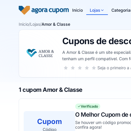
Pular para o conteúdo
Início
Lojas
Categoria
Início
/
Lojas
/
Amor & Classe
Cupons de desco
A Amor & Classe é um site especial
tenham um perfil compatível. Com f
serão exibidas.
Sua nota para Amor & Classe, de 1 a
Seja o primeiro a 
1 estrela
2 estrelas
3 estrelas
4 estrelas
5 estrelas
1 cupom Amor & Classe
Verificado
O Melhor Cupom de 
Cupom
Se houver um código promoci
confira agora!
Código