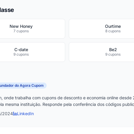
lasse
New Honey
Ourtime
7 cupons
8 cupons
C-date
Be2
9 cupons
9 cupons
fundador do Agora Cupom
, onde trabalha com cupons de desconto e economia online desde 
la mesma instituição. Responde pela conferência dos códigos publica
5/2024
LinkedIn