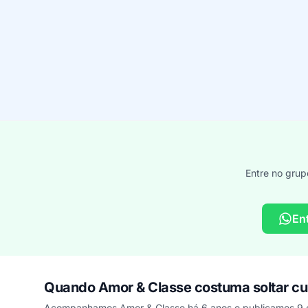
Entre no grup
En
Quando Amor & Classe costuma soltar c
Acompanhamos Amor & Classe há 6 anos e publicamos 9 c