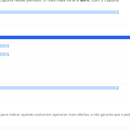
 últimos 6 anos
2
1
1
2
para indicar quando costumam aparecer mais ofertas, e não garante que o padr