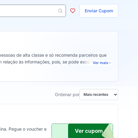
ojas
Enviar Cupom
 aparecem ao digitar 3 letras ou mais.
 pessoas de alta classe e só recomenda parceiros que
 relação às informações, pois, se pode escolher quais
Ver mais
Ordenar por
ina. Pegue o voucher e
Ver cupom
TICO