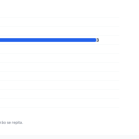
3
ão se repita.