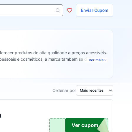
ojas
Enviar Cupom
 aparecem ao digitar 3 letras ou mais.
erecer produtos de alta qualidade a preços acessíveis.
s pessoais e cosméticos, a marca também se destaca
Ver mais
kha Paris combina inovação e acessibilidade, levando
Ordenar por
u
Ver cupom
TICO