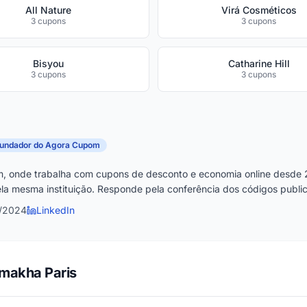
All Nature
Virá Cosméticos
3 cupons
3 cupons
Bisyou
Catharine Hill
3 cupons
3 cupons
fundador do Agora Cupom
, onde trabalha com cupons de desconto e economia online desde 
la mesma instituição. Responde pela conferência dos códigos publica
1/2024
LinkedIn
Amakha Paris