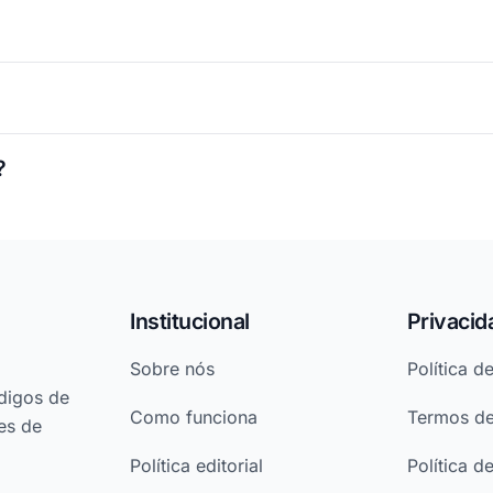
?
Institucional
Privacid
Sobre nós
Política d
digos de
Como funciona
Termos d
es de
Política editorial
Política d