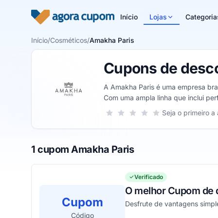
Pular para o conteúdo
Início
Lojas
Categoria
Início
/
Cosméticos
/
Amakha Paris
Cupons de desc
A Amakha Paris é uma empresa brasi
Com uma ampla linha que inclui per
por seu modelo de vendas diretas,
Sua nota para Amakha Paris, de 1 a 
Seja o primeiro a 
1 estrela
2 estrelas
3 estrelas
4 estrelas
5 estrelas
beleza e bem-estar aos seus consu
1 cupom Amakha Paris
Verificado
O melhor Cupom de d
Cupom
Desfrute de vantagens simpl
Código