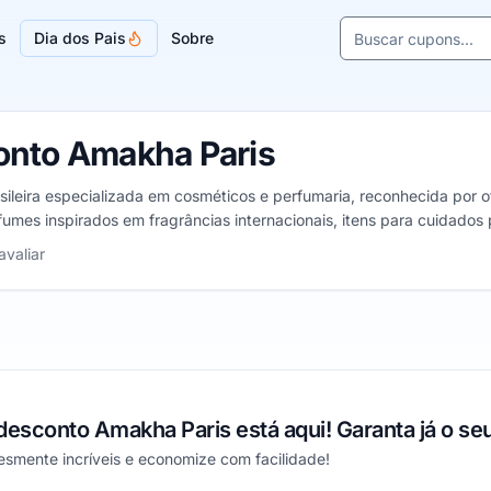
Buscar cupons e l
s
Dia dos Pais
Sobre
Sugestões de lojas
onto Amakha Paris
leira especializada em cosméticos e perfumaria, reconhecida por of
fumes inspirados em fragrâncias internacionais, itens para cuidado
 que promove o empreendedorismo. Presente em todo o Brasil, a Ama
5 estrelas
avaliar
midores.
esconto Amakha Paris está aqui! Garanta já o se
esmente incríveis e economize com facilidade!