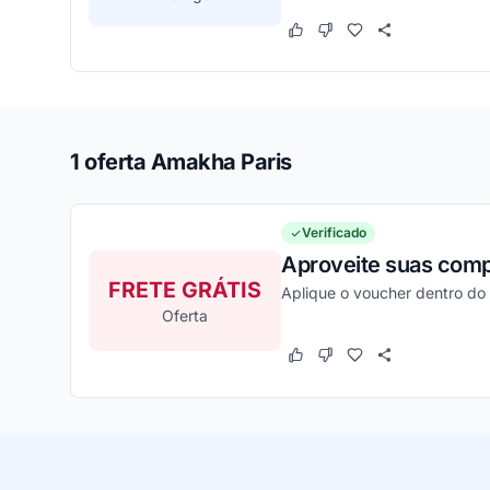
Este cupom funcionou
Este cupom não funcion
1 oferta Amakha Paris
Verificado
Aproveite suas comp
FRETE GRÁTIS
Aplique o voucher dentro do
Oferta
Este cupom funcionou
Este cupom não funcion