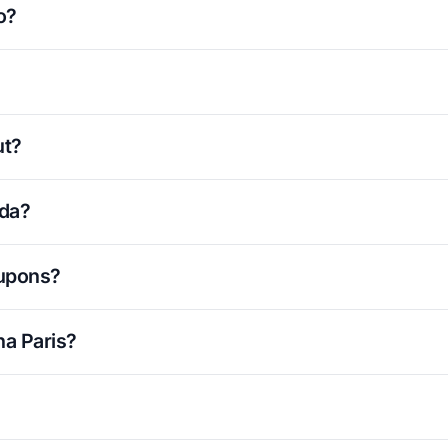
o?
ut?
ada?
cupons?
a Paris?