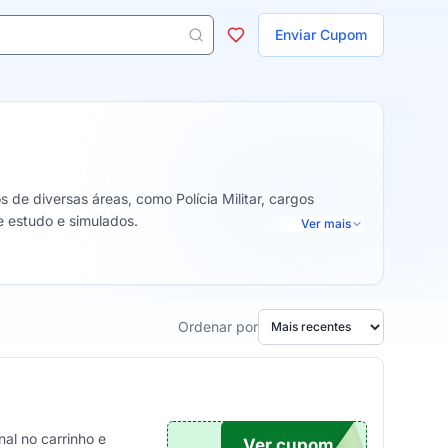
ojas
Enviar Cupom
 aparecem ao digitar 3 letras ou mais.
de diversas áreas, como Polícia Militar, cargos
de estudo e simulados.
Ver mais
Ordenar por
l no carrinho e
Ver cupom
ARCO