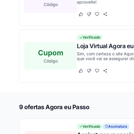
aproveite!
Código
Este cupom funcionou
Este cupom não funcion
Verificado
Loja Virtual Agora e
Cupom
Sim, com certeza o site Agor
que você vai se assegurar di
Código
Este cupom funcionou
Este cupom não funcion
9 ofertas Agora eu Passo
Verificado
Assinatura