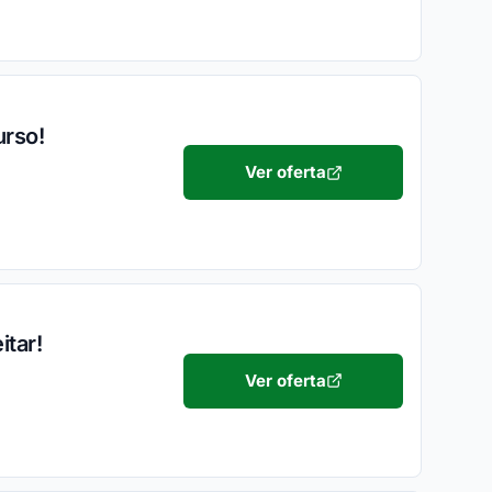
urso!
Ver oferta
itar!
!
Ver oferta