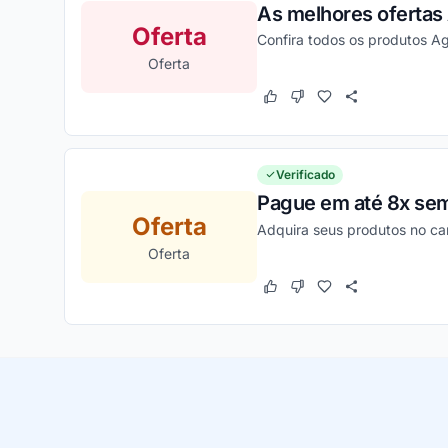
As melhores ofertas
Oferta
Confira todos os produtos A
Oferta
Este cupom funcionou
Este cupom não funcion
Verificado
Pague em até 8x sem 
Oferta
Adquira seus produtos no car
Oferta
Este cupom funcionou
Este cupom não funcion