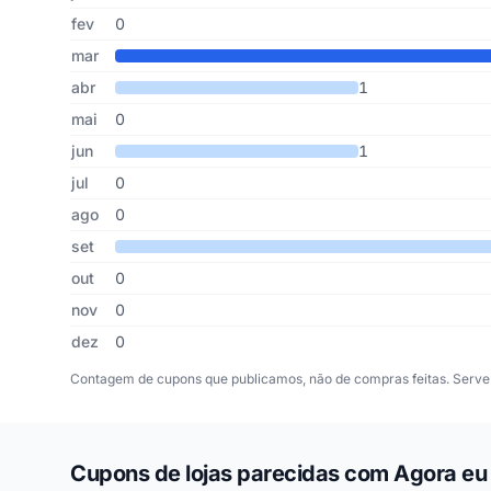
fev
0
mar
abr
1
mai
0
jun
1
jul
0
ago
0
set
out
0
nov
0
dez
0
Contagem de cupons que publicamos, não de compras feitas. Serve 
Cupons de lojas parecidas com Agora eu