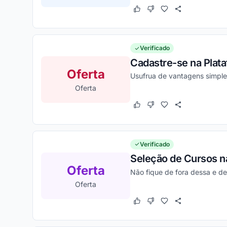
Este cupom funcionou
Este cupom não funcion
Verificado
Cadastre-se na Plat
Oferta
Usufrua de vantagens simple
Oferta
Este cupom funcionou
Este cupom não funcion
Verificado
Seleção de Cursos na
Oferta
Não fique de fora dessa e d
Oferta
Este cupom funcionou
Este cupom não funcion