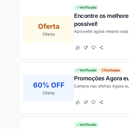
Verificado
Encontre os melhore
possível!
Oferta
Aproveite agora mesmo esta i
Oferta
Este cupom funcionou
Este cupom não funcion
Verificado
Destaque
Promoções Agora eu
60% OFF
Compre nas ofertas Agora e
Oferta
Este cupom funcionou
Este cupom não funcion
Verificado