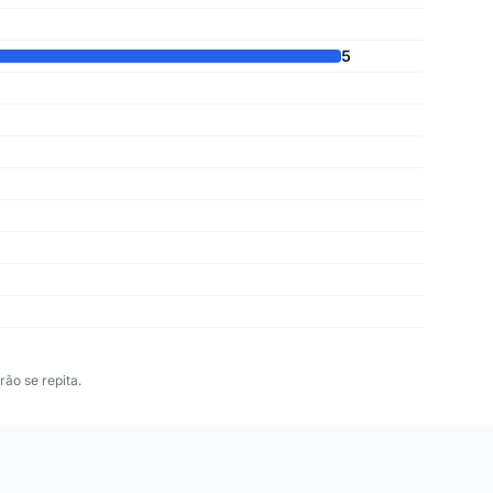
5
ão se repita.