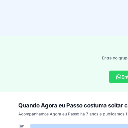
Entre no grup
En
Quando Agora eu Passo costuma soltar 
Acompanhamos Agora eu Passo há 7 anos e publicamos 11
Cupons de Agora eu Passo publicados por mês, somando o
Mês
Cupons publicados
Desconto médio
jan