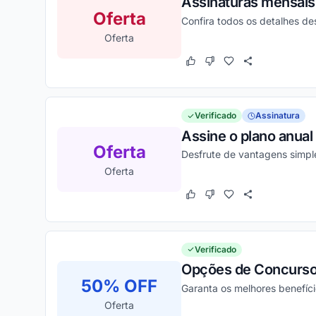
Assinaturas mensais
Oferta
Confira todos os detalhes d
Oferta
Este cupom funcionou
Este cupom não funcion
Verificado
Assinatura
Assine o plano anual
Oferta
Desfrute de vantagens simpl
Oferta
Este cupom funcionou
Este cupom não funcion
Verificado
Opções de Concursos
50% OFF
Garanta os melhores benefíc
Oferta