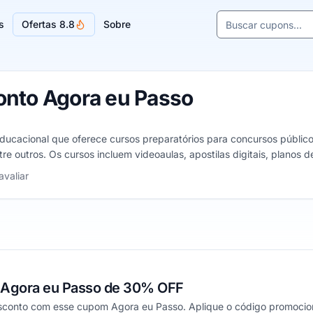
Buscar cupons e l
s
Ofertas 8.8
Sobre
Sugestões de lojas
nto Agora eu Passo
ucacional que oferece cursos preparatórios para concursos públicos 
entre outros. Os cursos incluem videoaulas, apostilas digitais, planos 
a 5 estrelas
avaliar
Agora eu Passo de 30% OFF
onto com esse cupom Agora eu Passo. Aplique o código promociona