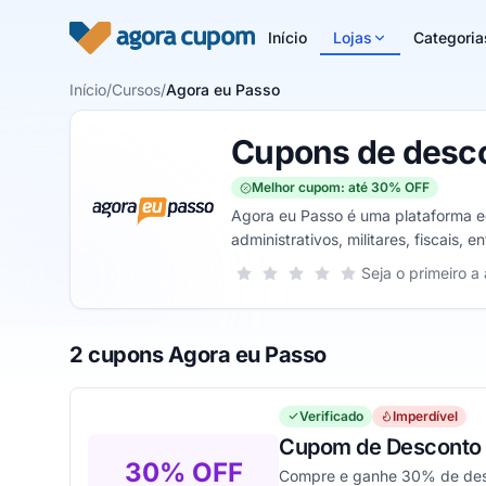
Pular para o conteúdo
Início
Lojas
Categoria
Início
/
Cursos
/
Agora eu Passo
Cupons de desco
Melhor cupom: até 30% OFF
Agora eu Passo é uma plataforma ed
administrativos, militares, fiscais, 
Sua nota para Agora eu Passo, de 1 
Seja o primeiro a 
1 estrela
2 estrelas
3 estrelas
4 estrelas
5 estrelas
2 cupons Agora eu Passo
Verificado
Imperdível
Cupom de Desconto 
30% OFF
Compre e ganhe 30% de desc