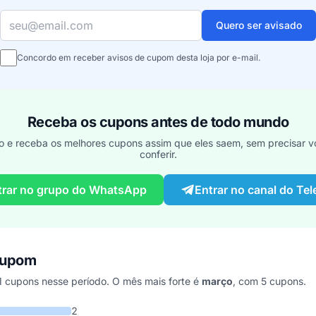
Seu e-mail
Quero ser avisado
Concordo em receber avisos de cupom desta loja por e-mail.
Receba os cupons antes de todo mundo
o e receba os melhores cupons assim que eles saem, sem precisar vo
conferir.
trar no grupo do WhatsApp
Entrar no canal do Te
cupom
 cupons nesse período. O mês mais forte é
março
, com 5 cupons.
s últimos 7 anos
2