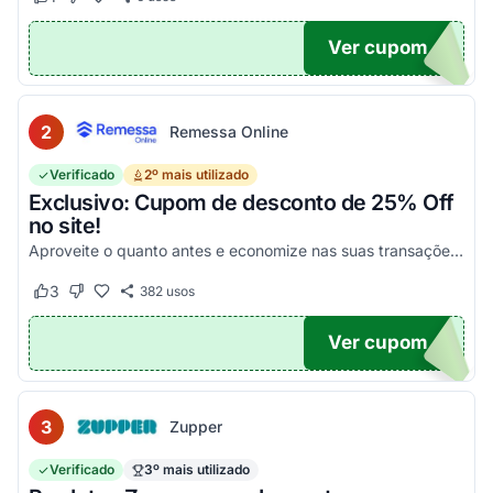
Este cupom funcionou
Este cupom não funcionou
Ver cupom
POM6
2
Remessa Online
Verificado
2º mais utilizado
Exclusivo: Cupom de desconto de 25% Off
no site!
Aproveite o quanto antes e economize nas suas transações, tanto PF quanto PJ!
3
382
usos
Este cupom funcionou
Este cupom não funcionou
Ver cupom
OM25
3
Zupper
Verificado
3º mais utilizado