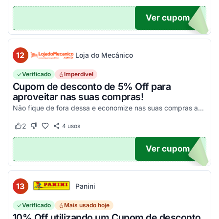
Ver cupom
10
12
Loja do Mecânico
Verificado
Imperdível
Cupom de desconto de 5% Off para
aproveitar nas suas compras!
Não fique de fora dessa e economize nas suas compras agora mesmo!
2
4
usos
Este cupom funcionou
Este cupom não funcionou
Ver cupom
DO5
13
Panini
Verificado
Mais usado hoje
10% Off utilizando um Cupom de desconto