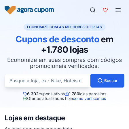
Pular para o conteúdo
ECONOMIZE COM AS MELHORES OFERTAS
Cupons de desconto
em
+1.780 lojas
Economize em suas compras com códigos
promocionais verificados.
Buscar cupons por loja
Buscar
6.302
cupons ativos
1.780
lojas parceiras
Ofertas atualizadas hoje
como verificamos
Lojas em destaque
As lojas com mais cupons hoje.