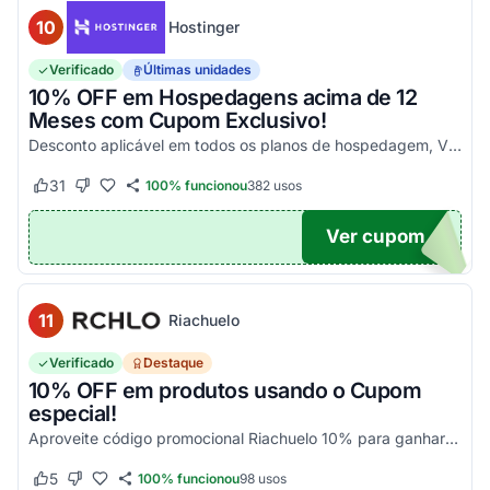
10
Hostinger
Verificado
Últimas unidades
10% OFF em Hospedagens acima de 12
Meses com Cupom Exclusivo!
Desconto aplicável em todos os planos de hospedagem, VPS e Cloud, maiores que 12 meses. Aproveite!
31
100% funcionou
382
usos
Este cupom funcionou
Este cupom não funcionou
Ver cupom
UPOM
11
Riachuelo
Verificado
Destaque
10% OFF em produtos usando o Cupom
especial!
Aproveite código promocional Riachuelo 10% para ganhar esse desconto em compras. Não cumulatios e somente para produtos vendidos e entregues pela Riachuelo, com exceção das categor...
5
100% funcionou
98
usos
Este cupom funcionou
Este cupom não funcionou