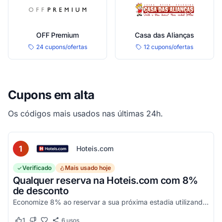
OFF Premium
Casa das Alianças
24 cupons/ofertas
12 cupons/ofertas
Cupons em alta
Os códigos mais usados nas últimas 24h.
1
Hoteis.com
Verificado
Mais usado hoje
Qualquer reserva na Hoteis.com com 8%
de desconto
Economize 8% ao reservar a sua próxima estadia utilizando este código promocional em estabelecimentos participantes da Hoteis.com.
1
6
usos