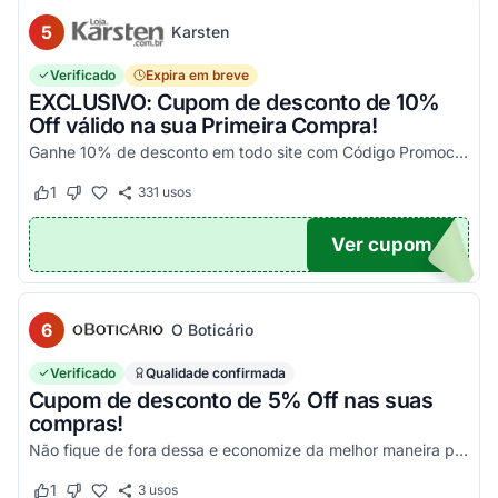
5
Karsten
Verificado
Expira em breve
EXCLUSIVO: Cupom de desconto de 10%
Off válido na sua Primeira Compra!
Ganhe 10% de desconto em todo site com Código Promocional Karsten. Válido apenas 1 utilização por CPF. Só aqui no Agora Cupom você economiza tanto!
1
331
usos
Este cupom funcionou
Este cupom não funcionou
Ver cupom
OM10
6
O Boticário
Verificado
Qualidade confirmada
Cupom de desconto de 5% Off nas suas
compras!
Não fique de fora dessa e economize da melhor maneira possível! Válido somente nessa seleção!
1
3
usos
Este cupom funcionou
Este cupom não funcionou