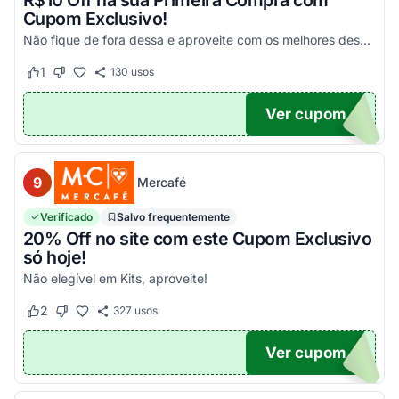
R$10 Off na sua Primeira Compra com
Cupom Exclusivo!
Não fique de fora dessa e aproveite com os melhores descontos! Válido em compras acima de R$100!
1
130
usos
Este cupom funcionou
Este cupom não funcionou
Ver cupom
UPOM
9
Mercafé
Verificado
Salvo frequentemente
20% Off no site com este Cupom Exclusivo
só hoje!
Não elegível em Kits, aproveite!
2
327
usos
Este cupom funcionou
Este cupom não funcionou
Ver cupom
OM20