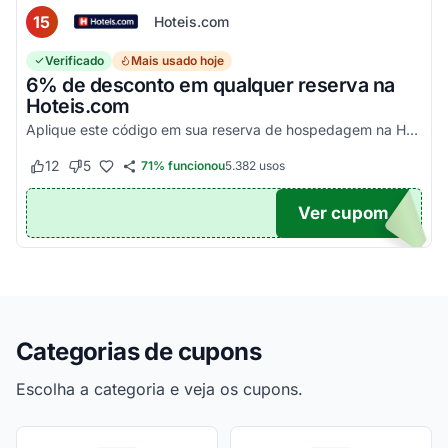
15
Hoteis.com
Verificado
Mais usado hoje
6% de desconto em qualquer reserva na
Hoteis.com
Aplique este código em sua reserva de hospedagem na Hoteis.com para obter 6% de desconto em estabelecimentos participantes da promoção.
12
5
71% funcionou
5.382
usos
Este cupom funcionou
Este cupom não funcionou
Ver cupom
POM6
Categorias de cupons
Escolha a categoria e veja os cupons.