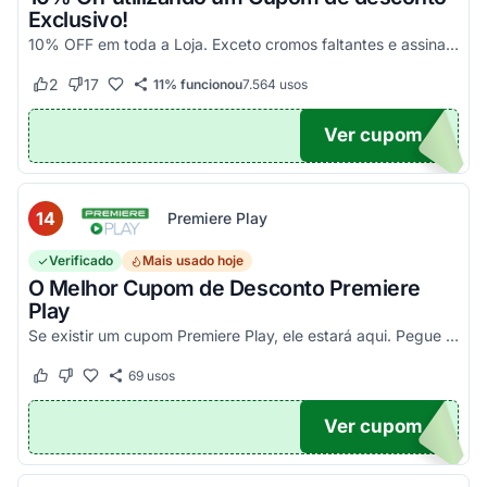
Exclusivo!
10% OFF em toda a Loja. Exceto cromos faltantes e assinaturas. Aproveite essa exclusividade!
2
17
11% funcionou
7.564
usos
Este cupom funcionou
Este cupom não funcionou
Ver cupom
UPOM
14
Premiere Play
Verificado
Mais usado hoje
O Melhor Cupom de Desconto Premiere
Play
Se existir um cupom Premiere Play, ele estará aqui. Pegue seu código promocional e confira agora!
69
usos
Este cupom funcionou
Este cupom não funcionou
Ver cupom
TICO