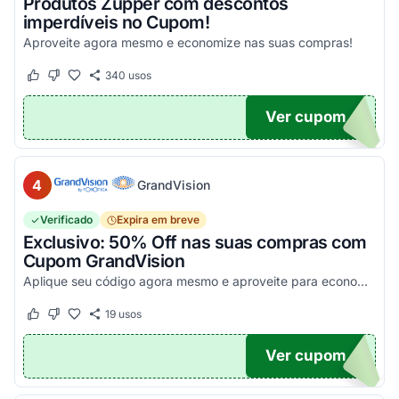
Produtos Zupper com descontos
imperdíveis no Cupom!
Aproveite agora mesmo e economize nas suas compras!
340
usos
Este cupom funcionou
Este cupom não funcionou
Ver cupom
.
4
GrandVision
Verificado
Expira em breve
Exclusivo: 50% Off nas suas compras com
Cupom GrandVision
Aplique seu código agora mesmo e aproveite para economizar! Válido em par completo (Armação + Lente)!
19
usos
Este cupom funcionou
Este cupom não funcionou
Ver cupom
OM50