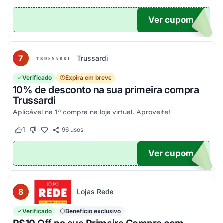
Ver cupom
EIRA
7
Trussardi
Verificado
Expira em breve
10% de desconto na sua primeira compra
Trussardi
Aplicável na 1ª compra na loja virtual. Aproveite!
1
96
usos
Este cupom funcionou
Este cupom não funcionou
Ver cupom
OM10
8
Lojas Rede
Verificado
Benefício exclusivo