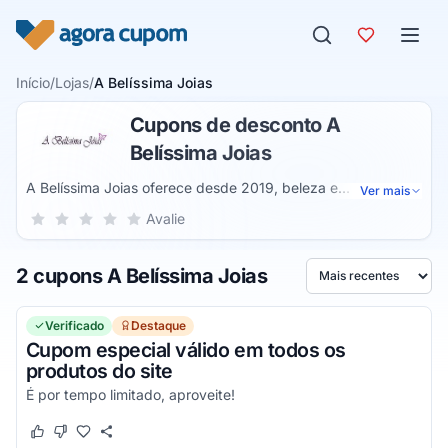
Pular para o conteúdo
Início
/
Lojas
/
A Belíssima Joias
Cupons de desconto A
Belíssima Joias
A Belíssima Joias oferece desde 2019, beleza e
Ver mais
autoconfiança com a venda de joias folheadas, produzidas
Sua nota para A Belíssima Joias, de 1 a 5 estrelas
Avalie
1 estrela
2 estrelas
3 estrelas
4 estrelas
5 estrelas
pela Rommanel, uma das mais respeitadas e conhecidas no
mercado brasileiro. Oferecem um linha ampla e
2 cupons A Belíssima Joias
diversificada, para se encaixar em qualquer modelo e estilo,
Ordenar por
sendo joias com um design e qualidade premium e que vão
te impressionar em todos os sentidos.
Verificado
Destaque
Cupom especial válido em todos os
produtos do site
É por tempo limitado, aproveite!
Este cupom funcionou
Este cupom não funcionou