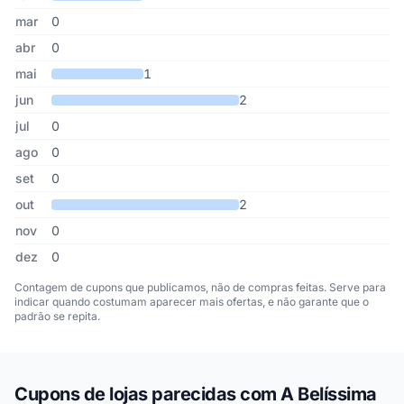
mar
0
abr
0
mai
1
jun
2
jul
0
ago
0
set
0
out
2
nov
0
dez
0
Contagem de cupons que publicamos, não de compras feitas. Serve para
indicar quando costumam aparecer mais ofertas, e não garante que o
padrão se repita.
Cupons de lojas parecidas com A Belíssima