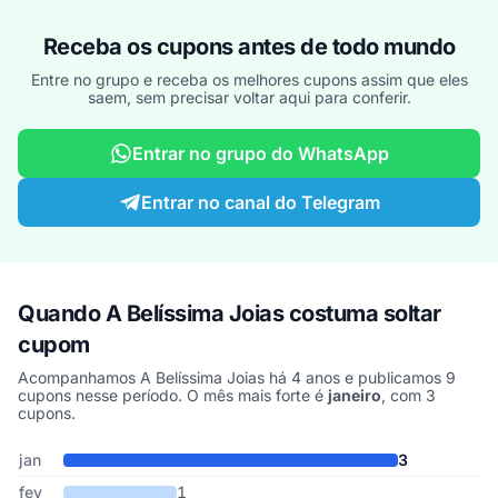
Receba os cupons antes de todo mundo
Entre no grupo e receba os melhores cupons assim que eles
saem, sem precisar voltar aqui para conferir.
Entrar no grupo do WhatsApp
Entrar no canal do Telegram
Quando A Belíssima Joias costuma soltar
cupom
Acompanhamos A Belíssima Joias há 4 anos e publicamos 9
cupons nesse período. O mês mais forte é
janeiro
, com 3
cupons.
Cupons de A Belíssima Joias publicados por mês, somando os últ
Mês
Cupons publicados
Desconto médio
jan
3
fev
1