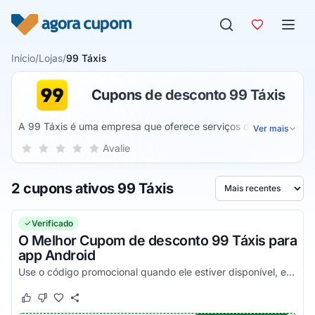
Pular para o conteúdo
Início
/
Lojas
/
99 Táxis
Cupons de desconto 99 Táxis
A 99 Táxis é uma empresa que oferece serviços de
Ver mais
transporte de passageiros por meio de aplicativo para
Sua nota para 99 Táxis, de 1 a 5 estrelas
Avalie
1 estrela
2 estrelas
3 estrelas
4 estrelas
5 estrelas
dispositivos móveis. O usuário pode contratar corridas com
motoristas de táxi ou particulares em diferentes
2 cupons ativos 99 Táxis
modalidades (99 Comfort, Táxi, TOP e POP).
Ordenar por
Verificado
O Melhor Cupom de desconto 99 Táxis para
app Android
Use o código promocional quando ele estiver disponível, e economize ainda mais na sua primeira corrida 99 Táxis. Instale o app e aproveite!
Este cupom funcionou
Este cupom não funcionou