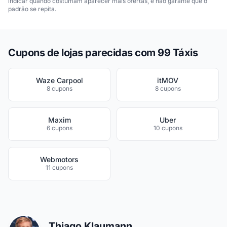
indicar quando costumam aparecer mais ofertas, e não garante que o
padrão se repita.
Cupons de lojas parecidas com 99 Táxis
Waze Carpool
itMOV
8 cupons
8 cupons
Maxim
Uber
6 cupons
10 cupons
Webmotors
11 cupons
Thiago Klaumann