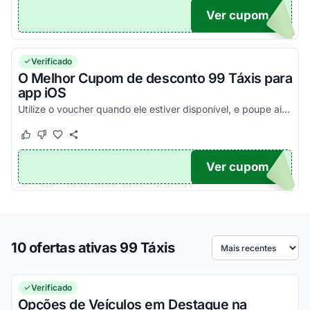
Ver cupom
TICO
Verificado
O Melhor Cupom de desconto 99 Táxis para
app iOS
Utilize o voucher quando ele estiver disponível, e poupe ainda mais na first ride 99 Táxis. Instale o app e confira!
Este cupom funcionou
Este cupom não funcionou
Ver cupom
TICO
10 ofertas ativas 99 Táxis
Ordenar por
Verificado
Opções de Veículos em Destaque na