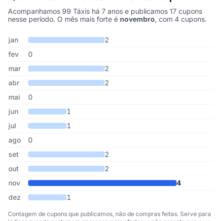
Acompanhamos 99 Táxis há 7 anos e publicamos 17 cupons
nesse período. O mês mais forte é
novembro
, com 4 cupons.
Cupons de 99 Táxis publicados por mês, somando os últimos 7 a
Mês
Cupons publicados
Desconto médio
jan
2
fev
0
mar
2
abr
2
mai
0
jun
1
jul
1
ago
0
set
2
out
2
nov
4
dez
1
Contagem de cupons que publicamos, não de compras feitas. Serve para