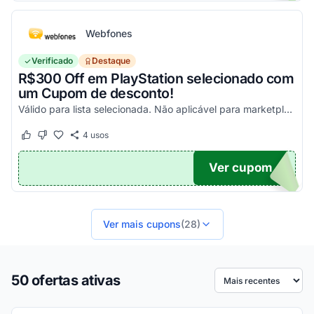
Webfones
Verificado
Destaque
R$300 Off em PlayStation selecionado com
um Cupom de desconto!
Válido para lista selecionada. Não aplicável para marketplace. Aproveite!
4
usos
Este cupom funcionou
Este cupom não funcionou
Ver cupom
FF
Ver mais cupons
(28)
50 ofertas ativas
Ordenar por