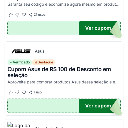
Garanta seu código e economize agora mesmo em produtos selecionados!
21
usos
Este cupom funcionou
Este cupom não funcionou
Ver cupom
100
Asus
Verificado
Destaque
Cupom Asus de R$ 100 de Desconto em
seleção
Aproveite para comprar produtos Asus dessa seleção e economize! - E1504FA-NJ1287
1
uso
Este cupom funcionou
Este cupom não funcionou
Ver cupom
100