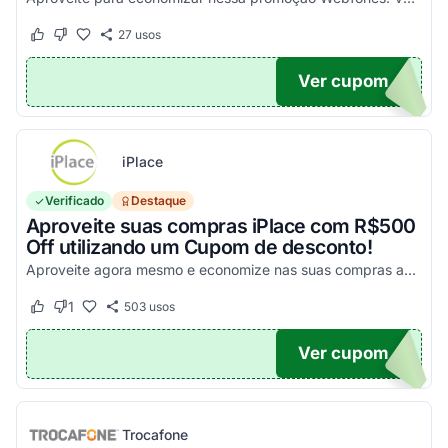
27
usos
Este cupom funcionou
Este cupom não funcionou
Ver cupom
UPOM
iPlace
Verificado
Destaque
Aproveite suas compras iPlace com R$500
Off utilizando um Cupom de desconto!
Aproveite agora mesmo e economize nas suas compras acima de R$7.199,99!
1
503
usos
Este cupom funcionou
Este cupom não funcionou
Ver cupom
500
Trocafone