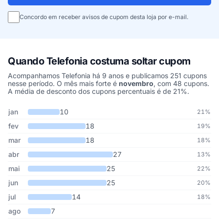
Concordo em receber avisos de cupom desta loja por e-mail.
Quando Telefonia costuma soltar cupom
Acompanhamos Telefonia há 9 anos e publicamos 251 cupons
nesse período. O mês mais forte é
novembro
, com 48 cupons.
A média de desconto dos cupons percentuais é de 21%.
Cupons de Telefonia publicados por mês, somando os últimos 9 a
Mês
Cupons publicados
Desconto médio
jan
10
21%
fev
18
19%
mar
18
18%
abr
27
13%
mai
25
22%
jun
25
20%
jul
14
18%
ago
7