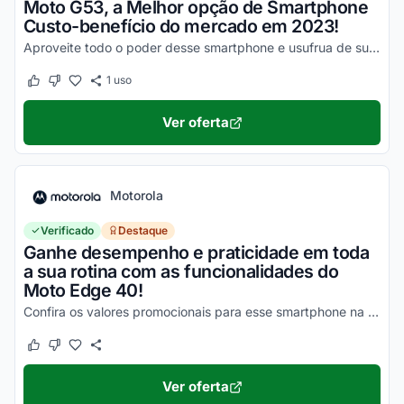
Moto G53, a Melhor opção de Smartphone
Custo-benefício do mercado em 2023!
Aproveite todo o poder desse smartphone e usufrua de suas vantagens por valores a partir de R$1500!
1
uso
Este cupom funcionou
Este cupom não funcionou
Ver oferta
Motorola
Verificado
Destaque
Ganhe desempenho e praticidade em toda
a sua rotina com as funcionalidades do
Moto Edge 40!
Confira os valores promocionais para esse smartphone na loja virtual Motorola e economize hoje mesmo!
Este cupom funcionou
Este cupom não funcionou
Ver oferta