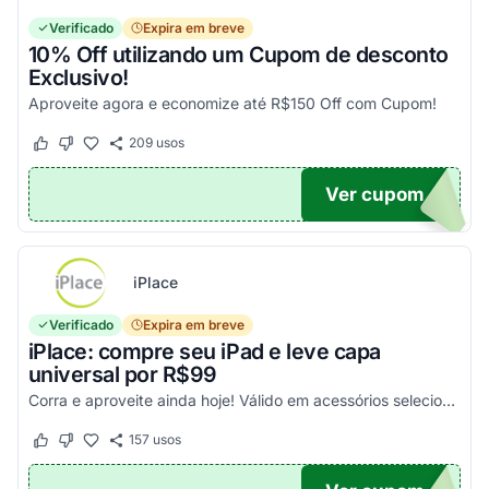
Verificado
Expira em breve
10% Off utilizando um Cupom de desconto
Exclusivo!
Aproveite agora e economize até R$150 Off com Cupom!
209
usos
Este cupom funcionou
Este cupom não funcionou
Ver cupom
OM10
iPlace
Verificado
Expira em breve
iPlace: compre seu iPad e leve capa
universal por R$99
Corra e aproveite ainda hoje! Válido em acessórios selecionados!
157
usos
Este cupom funcionou
Este cupom não funcionou