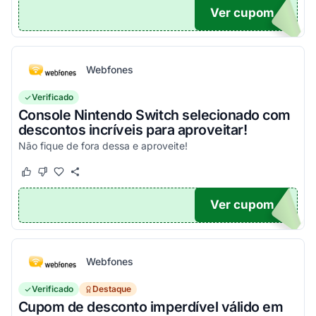
Ver cupom
ONTO
Webfones
Verificado
Console Nintendo Switch selecionado com
descontos incríveis para aproveitar!
Não fique de fora dessa e aproveite!
Este cupom funcionou
Este cupom não funcionou
Ver cupom
O100
Webfones
Verificado
Destaque
Cupom de desconto imperdível válido em