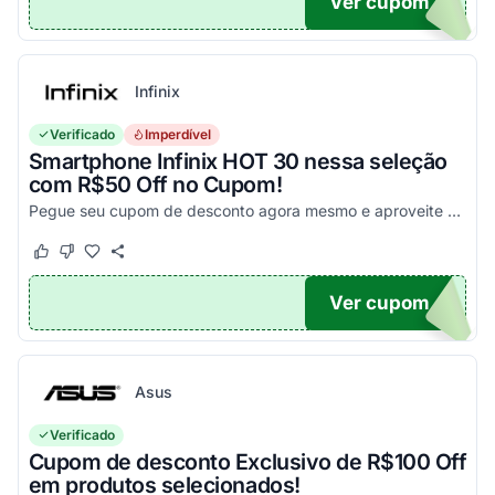
Ver cupom
PA
Infinix
Verificado
Imperdível
Smartphone Infinix HOT 30 nessa seleção
com R$50 Off no Cupom!
Pegue seu cupom de desconto agora mesmo e aproveite esta incrível oportunidade para economizar nas suas compras com este código!
Este cupom funcionou
Este cupom não funcionou
Ver cupom
X50
Asus
Verificado
Cupom de desconto Exclusivo de R$100 Off
em produtos selecionados!