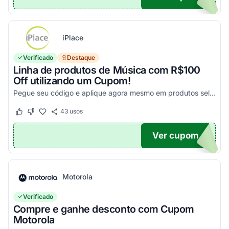
iPlace
Verificado
Destaque
Linha de produtos de Música com R$100
Off utilizando um Cupom!
Pegue seu código e aplique agora mesmo em produtos selecionados para garantir seus descontos!
43
usos
Este cupom funcionou
Este cupom não funcionou
Ver cupom
100
Motorola
Verificado
Compre e ganhe desconto com Cupom
Motorola