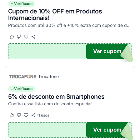
Verificado
Cupom de 10% OFF em Produtos
Internacionais!
Produtos com até 30% off e +10% extra com cupom de desconto em produtos participantes da campanha. Consulte exceções no site. Aplique o código promocional no carrinho e aproveite!
Este cupom funcionou
Este cupom não funcionou
Ver cupom
10
Trocafone
Verificado
5% de desconto em Smartphones
Confira essa lista com desconto especial!
11
usos
Este cupom funcionou
Este cupom não funcionou
Ver cupom
OFF