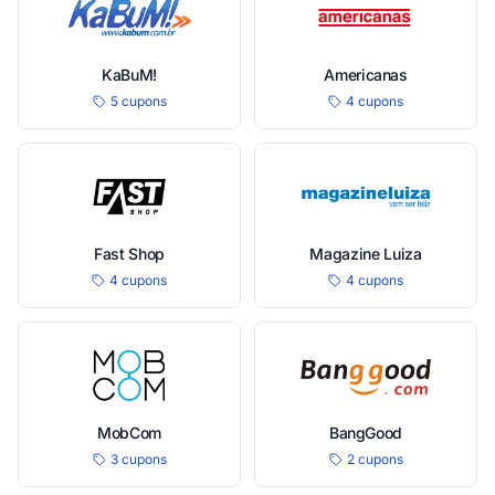
KaBuM!
Americanas
5 cupons
4 cupons
Fast Shop
Magazine Luiza
4 cupons
4 cupons
MobCom
BangGood
3 cupons
2 cupons