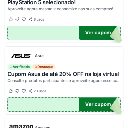
PlayStation 5 selecionado!
Aproveite agora mesmo e economize nas suas compras!
8
usos
Este cupom funcionou
Este cupom não funcionou
Ver cupom
O100
Asus
Verificado
Destaque
Cupom Asus de até 20% OFF na loja virtual
Consulte produtos participantes e aproveite agora esse código promocional!
20
usos
Este cupom funcionou
Este cupom não funcionou
Ver cupom
20
Amazon