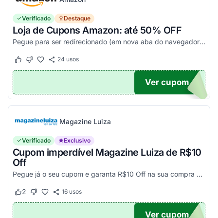
Verificado
Destaque
Loja de Cupons Amazon: até 50% OFF
Pegue para ser redirecionado (em nova aba do navegador) e acesse todos os cupons disponíveis da Amazon Brasil. Aproveite para economizar nesse link. Corra e garanta já o seu descon...
24
usos
Este cupom funcionou
Este cupom não funcionou
Ver cupom
TICO
Magazine Luiza
Verificado
Exclusivo
Cupom imperdível Magazine Luiza de R$10
Off
Pegue já o seu cupom e garanta R$10 Off na sua compra acima de R$500,00
2
16
usos
Este cupom funcionou
Este cupom não funcionou
Ver cupom
UPOM