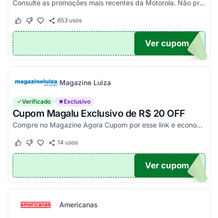
Consulte as promoções mais recentes da Motorola. Não precisa de cupom, descontos já aplicados no site.
653
usos
Este cupom funcionou
Este cupom não funcionou
Ver cupom
TICO
Magazine Luiza
Verificado
Exclusivo
Cupom Magalu Exclusivo de R$ 20 OFF
Compre no Magazine Agora Cupom por esse link e economize R$ 20 na compra de produtos acima de R$ 999 vendidos e entregues por Magazine Luiza. Economize!
14
usos
Este cupom funcionou
Este cupom não funcionou
Ver cupom
UPOM
Americanas