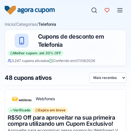
Pular para o conteúdo
Início
/
Categorias
/
Telefonia
Cupons de desconto em
Telefonia
Melhor cupom: até 30% OFF
3.247 cupons ativados
Conferido em
07/08/2026
48 cupons ativos
Ordenar por
Webfones
Verificado
Expira em breve
R$50 Off para aproveitar na sua primeira
compra utilizando um Cupom Exclusivo!
Aproveite para economizar nessa promoção Webfones! Válido em compras de valor acima de R$750!