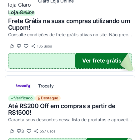
Claro Loja Online
Verificado
Frete Grátis na suas compras utilizando um
Cupom!
Consulte condições de frete grátis ativas no site. Não precisa aplicar código promocional Claro Loja!
135
usos
Este cupom funcionou
Este cupom não funcionou
Ver frete grátis
TICO
Trocafy
Verificado
Destaque
Até R$200 Off em compras a partir de
R$1500!
Garanta seus descontos nessa lista de produtos e aproveite para economizar agora mesmo! Válido para todo o site exceto em produtos com o selo "Estou Zerado"
3
557
usos
Este cupom funcionou
Este cupom não funcionou