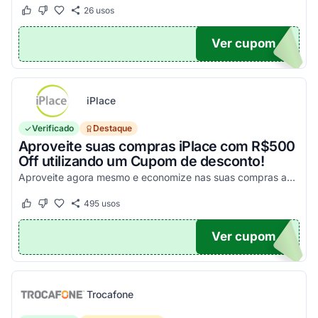
26
usos
Este cupom funcionou
Este cupom não funcionou
Ver cupom
UPOM
iPlace
Verificado
Destaque
Aproveite suas compras iPlace com R$500
Off utilizando um Cupom de desconto!
Aproveite agora mesmo e economize nas suas compras acima de R$7.199,99!
495
usos
Este cupom funcionou
Este cupom não funcionou
Ver cupom
500
Trocafone