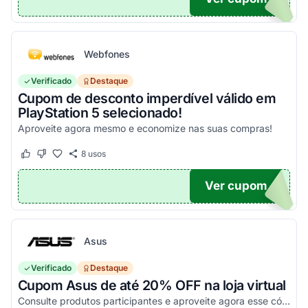
Webfones
Verificado
Destaque
Cupom de desconto imperdível válido em
PlayStation 5 selecionado!
Aproveite agora mesmo e economize nas suas compras!
8
usos
Este cupom funcionou
Este cupom não funcionou
Ver cupom
O100
Asus
Verificado
Destaque
Cupom Asus de até 20% OFF na loja virtual
Consulte produtos participantes e aproveite agora esse código promocional!