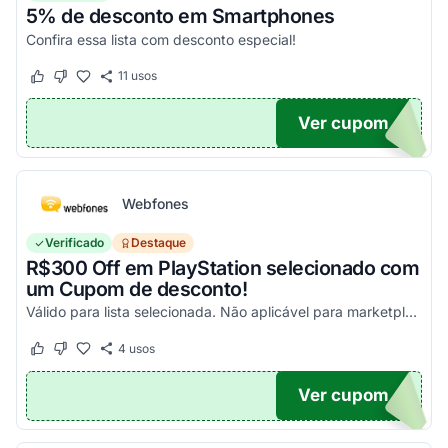
5% de desconto em Smartphones
Confira essa lista com desconto especial!
11
usos
Este cupom funcionou
Este cupom não funcionou
Ver cupom
OFF
Webfones
Verificado
Destaque
R$300 Off em PlayStation selecionado com
um Cupom de desconto!
Válido para lista selecionada. Não aplicável para marketplace. Aproveite!
4
usos
Este cupom funcionou
Este cupom não funcionou
Ver cupom
FF