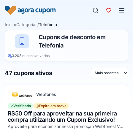
Pular para o conteúdo
Início
/
Categorias
/
Telefonia
Cupons de desconto em
Telefonia
3.203 cupons ativados
47 cupons ativos
Ordenar por
Webfones
Verificado
Expira em breve
R$50 Off para aproveitar na sua primeira
compra utilizando um Cupom Exclusivo!
Aproveite para economizar nessa promoção Webfones! Válido em compras de valor acima de R$750!