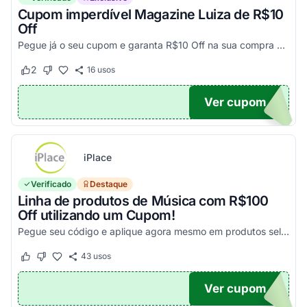
Cupom imperdível Magazine Luiza de R$10
Off
Pegue já o seu cupom e garanta R$10 Off na sua compra acima de R$500,00
2
16
usos
Este cupom funcionou
Este cupom não funcionou
Ver cupom
UPOM
iPlace
Verificado
Destaque
Linha de produtos de Música com R$100
Off utilizando um Cupom!
Pegue seu código e aplique agora mesmo em produtos selecionados para garantir seus descontos!
43
usos
Este cupom funcionou
Este cupom não funcionou
Ver cupom
100