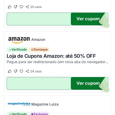
20
usos
Este cupom funcionou
Este cupom não funcionou
Ver cupom
20
Amazon
Verificado
Destaque
Loja de Cupons Amazon: até 50% OFF
Pegue para ser redirecionado (em nova aba do navegador) e acesse todos os cupons disponíveis da Amazon Brasil. Aproveite para economizar nesse link. Corra e garanta já o seu descon...
24
usos
Este cupom funcionou
Este cupom não funcionou
Ver cupom
TICO
Magazine Luiza
Verificado
Exclusivo