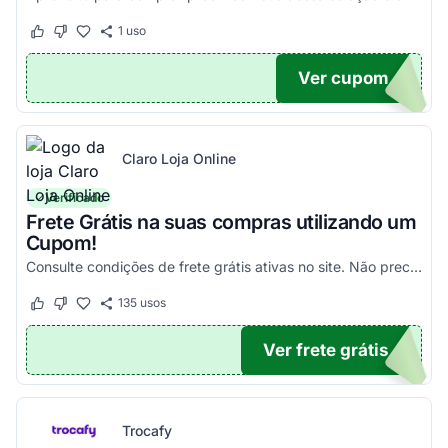
1
uso
Este cupom funcionou
Este cupom não funcionou
Ver cupom
100
Claro Loja Online
Verificado
Frete Grátis na suas compras utilizando um
Cupom!
Consulte condições de frete grátis ativas no site. Não precisa aplicar código promocional Claro Loja!
135
usos
Este cupom funcionou
Este cupom não funcionou
Ver frete grátis
TICO
Trocafy