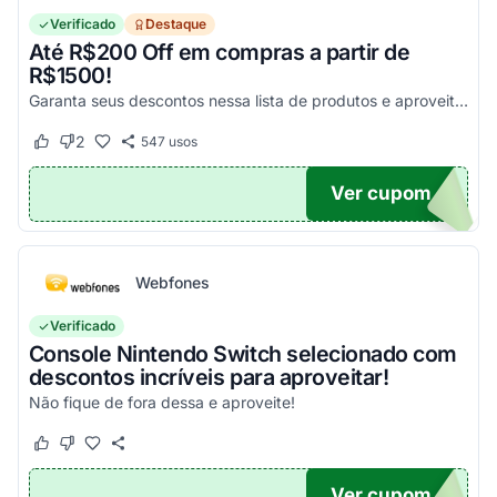
Verificado
Destaque
Até R$200 Off em compras a partir de
R$1500!
Garanta seus descontos nessa lista de produtos e aproveite para economizar agora mesmo! Válido para todo o site exceto em produtos com o selo "Estou Zerado"
2
547
usos
Este cupom funcionou
Este cupom não funcionou
Ver cupom
ONTO
Webfones
Verificado
Console Nintendo Switch selecionado com
descontos incríveis para aproveitar!
Não fique de fora dessa e aproveite!
Este cupom funcionou
Este cupom não funcionou
Ver cupom
O100