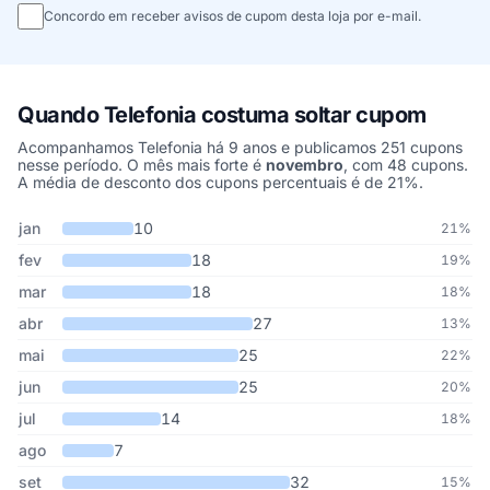
Concordo em receber avisos de cupom desta loja por e-mail.
Quando Telefonia costuma soltar cupom
Acompanhamos Telefonia há 9 anos e publicamos 251 cupons
nesse período. O mês mais forte é
novembro
, com 48 cupons.
A média de desconto dos cupons percentuais é de 21%.
Cupons de Telefonia publicados por mês, somando os últimos 9 a
Mês
Cupons publicados
Desconto médio
jan
10
21%
fev
18
19%
mar
18
18%
abr
27
13%
mai
25
22%
jun
25
20%
jul
14
18%
ago
7
set
32
15%