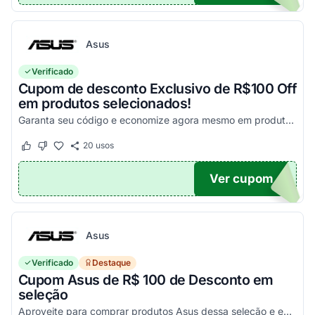
Asus
Verificado
Cupom de desconto Exclusivo de R$100 Off
em produtos selecionados!
Garanta seu código e economize agora mesmo em produtos selecionados!
20
usos
Este cupom funcionou
Este cupom não funcionou
Ver cupom
100
Asus
Verificado
Destaque
Cupom Asus de R$ 100 de Desconto em
seleção
Aproveite para comprar produtos Asus dessa seleção e economize! - E1504FA-NJ1287