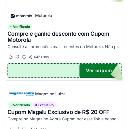
Motorola
Verificado
Compre e ganhe desconto com Cupom
Motorola
Consulte as promoções mais recentes da Motorola. Não precisa de cupom, descontos já aplicados no site.
646
usos
Este cupom funcionou
Este cupom não funcionou
Ver cupom
TICO
Magazine Luiza
Verificado
Exclusivo
Cupom Magalu Exclusivo de R$ 20 OFF
Compre no Magazine Agora Cupom por esse link e economize R$ 20 na compra de produtos acima de R$ 999 vendidos e entregues por Magazine Luiza. Economize!