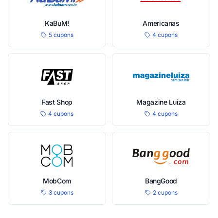
KaBuM!
Americanas
5 cupons
4 cupons
Fast Shop
Magazine Luiza
4 cupons
4 cupons
MobCom
BangGood
3 cupons
2 cupons