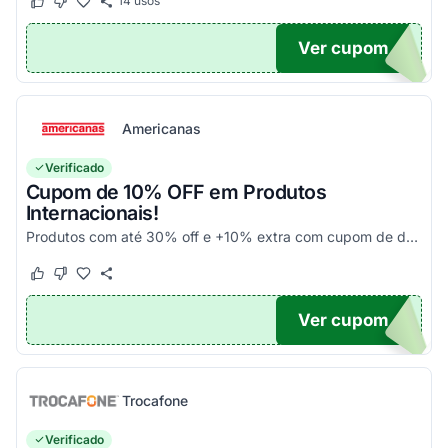
14
usos
Este cupom funcionou
Este cupom não funcionou
Ver cupom
UPOM
Americanas
Verificado
Cupom de 10% OFF em Produtos
Internacionais!
Produtos com até 30% off e +10% extra com cupom de desconto em produtos participantes da campanha. Consulte exceções no site. Aplique o código promocional no carrinho e aproveite!
Este cupom funcionou
Este cupom não funcionou
Ver cupom
10
Trocafone
Verificado