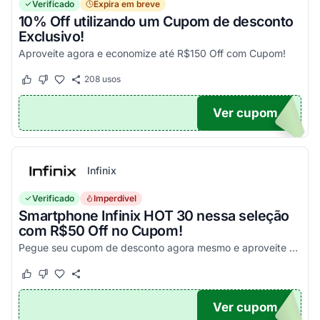
Verificado
Expira em breve
10% Off utilizando um Cupom de desconto
Exclusivo!
Aproveite agora e economize até R$150 Off com Cupom!
208
usos
Este cupom funcionou
Este cupom não funcionou
Ver cupom
OM10
Infinix
Verificado
Imperdível
Smartphone Infinix HOT 30 nessa seleção
com R$50 Off no Cupom!
Pegue seu cupom de desconto agora mesmo e aproveite esta incrível oportunidade para economizar nas suas compras com este código!
Este cupom funcionou
Este cupom não funcionou
Ver cupom
X50