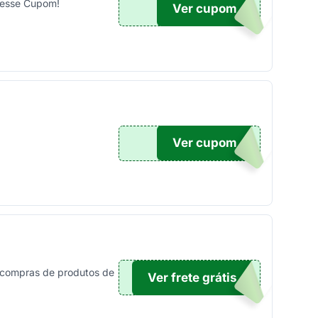
m esse Cupom!
Ver cupom
A30
Ver cupom
NELO
a compras de produtos de
Ver frete grátis
ISNB