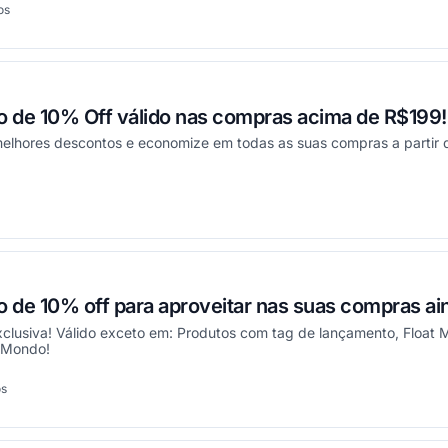
os
onou
 de 10% Off válido nas compras acima de R$199!
elhores descontos e economize em todas as suas compras a partir 
onou
de 10% off para aproveitar nas suas compras ain
clusiva! Válido exceto em: Produtos com tag de lançamento, Float M
 Mondo!
os
onou