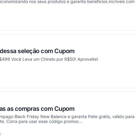
 economizando nos seus produtos e garanta benefícios incríveis co
onou
 dessa seleção com Cupom
$499 Você Leva um Chinelo por R$50! Aproveite!
onou
odas as compras com Cupom
mpago Black Friday New Balance e garanta frete grátis, válido par
ete. Corra para usar esse código promoc...
s
onou