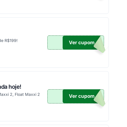
de R$199!
Ver cupom
NN10
da hoje!
axxi 2, Float Maxxi 2
Ver cupom
10