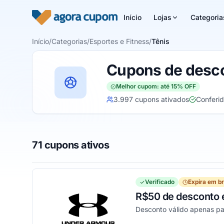
Pular para o conteúdo
Início
Lojas
Categoria
Início
/
Categorias
/
Esportes e Fitness
/
Tênis
Cupons de desco
Melhor cupom: até 15% OFF
3.997 cupons ativados
Conferi
71 cupons ativos
Verificado
Expira em b
R$50 de desconto 
Desconto válido apenas par