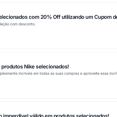
selecionados com 20% Off utilizando um Cupom d
leção com desconto.
onou
e produtos Nike selecionados!
lesmente incríveis em todas as suas compras e aproveite essa incr
onou
imperdível válido em produtos selecionados!