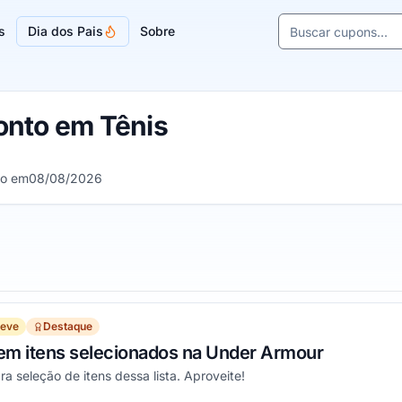
Buscar cupons e l
s
Dia dos Pais
Sobre
Sugestões de lojas
nto em Tênis
do em
08/08/2026
reve
Destaque
em itens selecionados na Under Armour
a seleção de itens dessa lista. Aproveite!