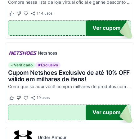
Compre nessa lista da loja virtual oficial e ganhe desconto em seleção usando o código promocional. Pegue o Voucher e aproveite agora!
144
usos
Este cupom funcionou
Este cupom não funcionou
10
Ver cupom
Netshoes
Verificado
Exclusivo
Cupom Netshoes Exclusivo de até 10% OFF
válido em milhares de itens!
Corra que só aqui você compra milhares de produtos com esse código promocional. Aproveite agora!
19
usos
Este cupom funcionou
Este cupom não funcionou
UPOM
Ver cupom
Under Armour