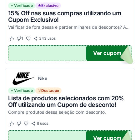
Verificado
Exclusivo
15% Off nas suas compras utilizando um
Cupom Exclusivo!
Vai ficar de fora dessa e perder milhares de descontos? Aproveite essa oportunidade incrível e aproveite com os melhores descontos!
1
343
usos
Este cupom funcionou
Este cupom não funcionou
OM15
Ver cupom
Nike
Verificado
Destaque
Lista de produtos selecionados com 20%
Off utilizando um Cupom de desconto!
Compre produtos dessa seleção com desconto.
8
usos
Este cupom funcionou
Este cupom não funcionou
A20
Ver cupom