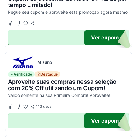
tempo Limitado!
Pegue seu cupom e aproveite esta promoção agora mesmo!
Este cupom funcionou
Este cupom não funcionou
80
Ver cupom
Mizuno
Verificado
Destaque
Aproveite suas compras nessa seleção
com 20% Off utilizando um Cupom!
Valido somente na sua Primeira Compra! Aproveite!
113
usos
Este cupom funcionou
Este cupom não funcionou
20
Ver cupom