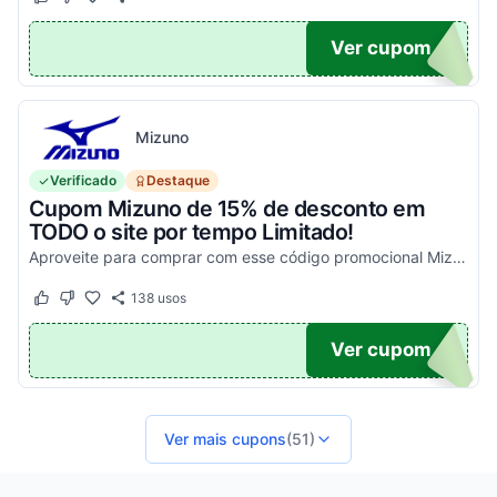
Este cupom funcionou
Este cupom não funcionou
S20
Ver cupom
Mizuno
Verificado
Destaque
Cupom Mizuno de 15% de desconto em
TODO o site por tempo Limitado!
Aproveite para comprar com esse código promocional Mizuno e garanta desconto extra de 15% em todas as compras. Aplique o voucher no carrinho e economize agora!
138
usos
Este cupom funcionou
Este cupom não funcionou
O15
Ver cupom
Ver mais cupons
(51)