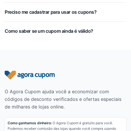
Preciso me cadastrar para usar os cupons?
Como saber se um cupom ainda é válido?
Rodapé do site
O Agora Cupom ajuda você a economizar com
códigos de desconto verificados e ofertas especiais
de milhares de lojas online.
Como ganhamos dinheiro:
O Agora Cupom é gratuito para você.
Podemos receber comissão das lojas quando você compra usando