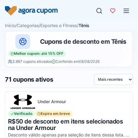
Pular para o conteúdo
Início
/
Categorias
/
Esportes e Fitness
/
Tênis
Cupons de desconto em Tênis
Melhor cupom: até 15% OFF
3.997 cupons ativados
Conferido em
08/08/2026
71 cupons ativos
Ordenar por
Under Armour
Verificado
Expira em breve
R$50 de desconto em itens selecionados
na Under Armour
Desconto válido apenas para seleção de itens dessa lista. Aproveite!