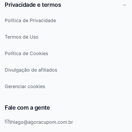
Privacidade e termos
Política de Privacidade
Termos de Uso
Política de Cookies
Divulgação de afiliados
Gerenciar cookies
Fale com a gente
thiago@agoracupom.com.br