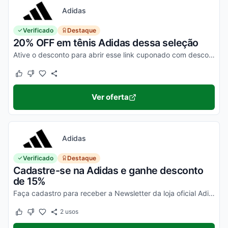
Adidas
Verificado
Destaque
20% OFF em tênis Adidas dessa seleção
Ative o desconto para abrir esse link cuponado com descontos incríveis!
Este cupom funcionou
Este cupom não funcionou
Ver oferta
Adidas
Verificado
Destaque
Cadastre-se na Adidas e ganhe desconto
de 15%
Faça cadastro para receber a Newsletter da loja oficial Adidas e ganhe desconto. Válido por tempo limitado!
2
usos
Este cupom funcionou
Este cupom não funcionou