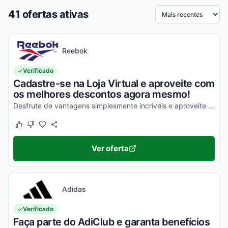
41 ofertas ativas
Ordenar por
Reebok
Verificado
Cadastre-se na Loja Virtual e aproveite com
os melhores descontos agora mesmo!
Desfrute de vantagens simplesmente incríveis e aproveite para economizar!
Este cupom funcionou
Este cupom não funcionou
Ver oferta
Adidas
Verificado
Faça parte do AdiClub e garanta benefícios