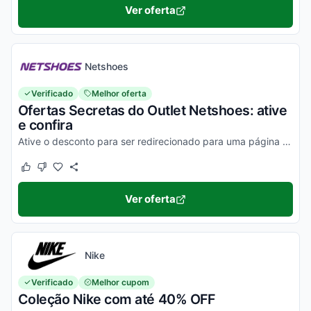
Ver oferta
Netshoes
Verificado
Melhor oferta
Ofertas Secretas do Outlet Netshoes: ative
e confira
Ative o desconto para ser redirecionado para uma página com as melhores ofertas do site. Os maiores descontos estão aqui!
Este cupom funcionou
Este cupom não funcionou
Ver oferta
Nike
Verificado
Melhor cupom
Coleção Nike com até 40% OFF