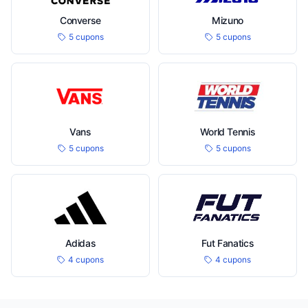
Converse
Mizuno
5 cupons
5 cupons
Vans
World Tennis
5 cupons
5 cupons
Adidas
Fut Fanatics
4 cupons
4 cupons