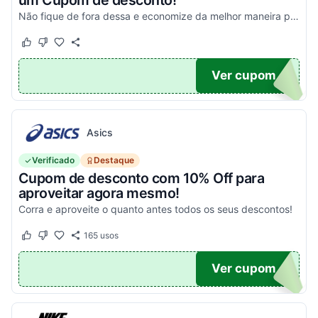
Não fique de fora dessa e economize da melhor maneira possível!
Este cupom funcionou
Este cupom não funcionou
10
Ver cupom
Asics
Verificado
Destaque
Cupom de desconto com 10% Off para
aproveitar agora mesmo!
Corra e aproveite o quanto antes todos os seus descontos!
165
usos
Este cupom funcionou
Este cupom não funcionou
10
Ver cupom