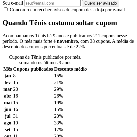
Seu e-mail
Quero ser avisado
Concordo em receber avisos de cupom desta loja por e-mail.
Quando Tênis costuma soltar cupom
Acompanhamos Tênis há 9 anos e publicamos 211 cupons nesse
período. O mês mais forte é
novembro
, com 38 cupons. A média de
desconto dos cupons percentuais é de 22%.
Cupons de Tênis publicados por mês,
somando os últimos 9 anos
Mês
Cupons publicados
Desconto médio
jan
8
15%
fev
15
21%
mar
20
29%
abr
16
26%
mai
15
19%
jun
16
15%
jul
31
20%
ago
19
33%
set
15
17%
out
11
20%