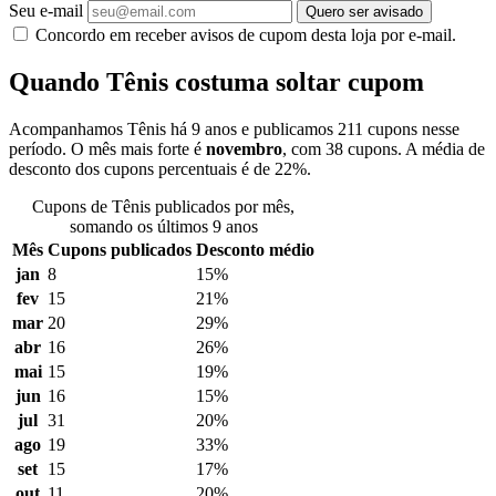
Seu e-mail
Quero ser avisado
Concordo em receber avisos de cupom desta loja por e-mail.
Quando Tênis costuma soltar cupom
Acompanhamos Tênis há 9 anos e publicamos 211 cupons nesse
período. O mês mais forte é
novembro
, com 38 cupons. A média de
desconto dos cupons percentuais é de 22%.
Cupons de Tênis publicados por mês,
somando os últimos 9 anos
Mês
Cupons publicados
Desconto médio
jan
8
15%
fev
15
21%
mar
20
29%
abr
16
26%
mai
15
19%
jun
16
15%
jul
31
20%
ago
19
33%
set
15
17%
out
11
20%