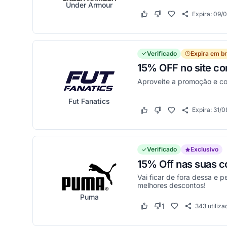
Under Armour
Expira:
09/0
Este cupom funcionou
Este cupom não funci
Verificado
Expira em b
15% OFF no site c
Aproveite a promoção e c
Fut Fanatics
Expira:
31/0
Este cupom funcionou
Este cupom não funci
Verificado
Exclusivo
15% Off nas suas c
Vai ficar de fora dessa e 
melhores descontos!
Puma
1
343
utiliza
Este cupom funcionou
Este cupom não funci