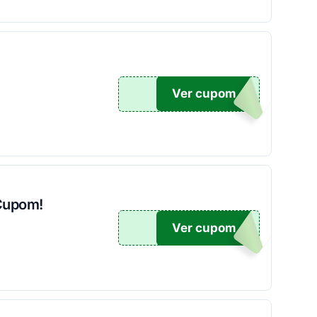
Ver cupom
80
 Cupom!
Ver cupom
20