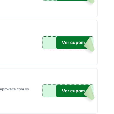
Ver cupom
T15
 aproveite com os
Ver cupom
OM15