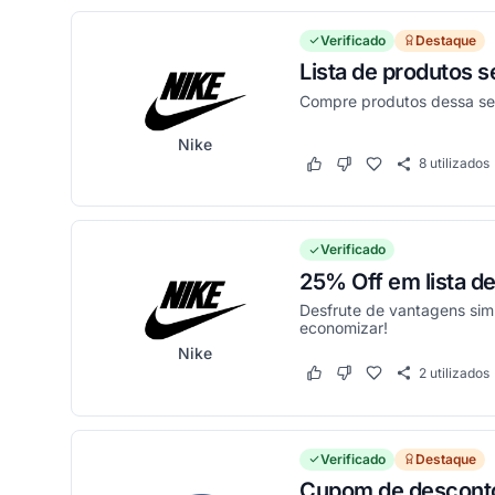
Verificado
Destaque
Lista de produtos 
Compre produtos dessa se
Nike
8
utilizados
Este cupom funcionou
Este cupom não funci
Verificado
25% Off em lista d
Desfrute de vantagens simp
economizar!
Nike
2
utilizados
Este cupom funcionou
Este cupom não funci
Verificado
Destaque
Cupom de desconto 