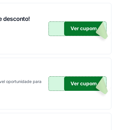
e desconto!
Ver cupom
A20
ível oportunidade para
Ver cupom
L25