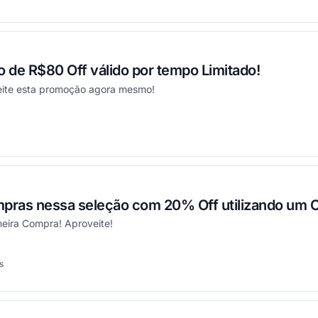
de R$80 Off válido por tempo Limitado!
ite esta promoção agora mesmo!
onou
mpras nessa seleção com 20% Off utilizando um
meira Compra! Aproveite!
s
onou