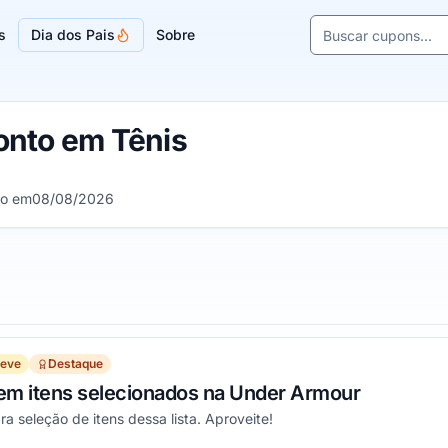
Buscar cupons e l
s
Dia dos Pais
Sobre
Sugestões de lojas
nto em Tênis
do em
08/08/2026
reve
Destaque
em itens selecionados na Under Armour
a seleção de itens dessa lista. Aproveite!