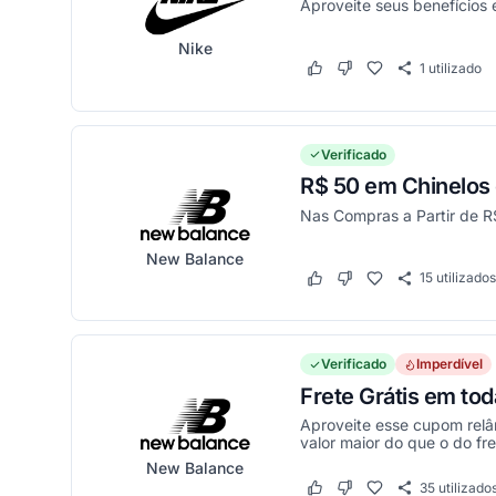
Aproveite seus benefícios
Nike
1
utilizado
Este cupom funcionou
Este cupom não funci
Verificado
R$ 50 em Chinelos
Nas Compras a Partir de R
New Balance
15
utilizados
Este cupom funcionou
Este cupom não funci
Verificado
Imperdível
Frete Grátis em t
Aproveite esse cupom relâ
valor maior do que o do fr
New Balance
35
utilizado
Este cupom funcionou
Este cupom não funci