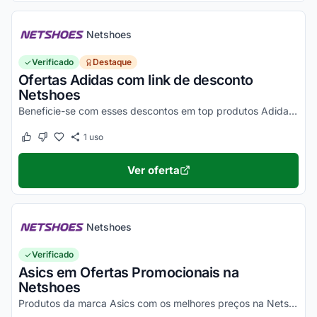
Netshoes
Verificado
Destaque
Ofertas Adidas com link de desconto
Netshoes
Beneficie-se com esses descontos em top produtos Adidas com Link Cuponado Netshoes. Ative!
1
uso
Este cupom funcionou
Este cupom não funcionou
Ver oferta
Netshoes
Verificado
Asics em Ofertas Promocionais na
Netshoes
Produtos da marca Asics com os melhores preços na Netshoes. Ative seu desconto e desfrute!