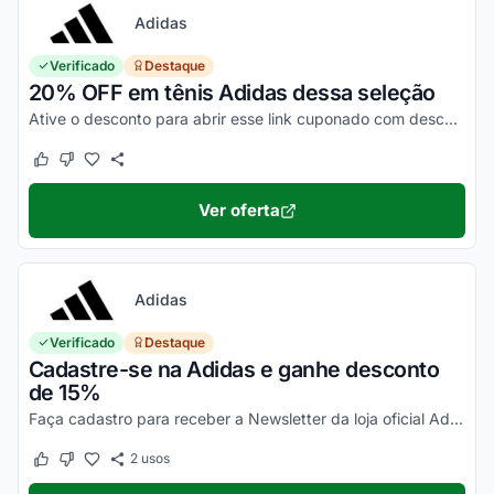
Adidas
Verificado
Destaque
20% OFF em tênis Adidas dessa seleção
Ative o desconto para abrir esse link cuponado com descontos incríveis!
Este cupom funcionou
Este cupom não funcionou
Ver oferta
Adidas
Verificado
Destaque
Cadastre-se na Adidas e ganhe desconto
de 15%
Faça cadastro para receber a Newsletter da loja oficial Adidas e ganhe desconto. Válido por tempo limitado!
2
usos
Este cupom funcionou
Este cupom não funcionou