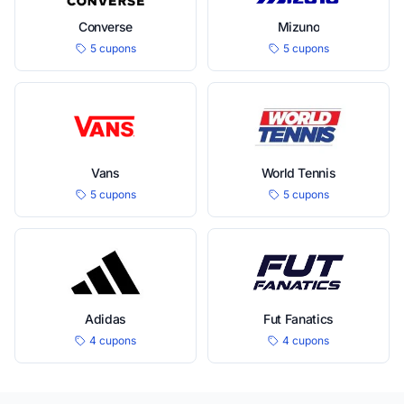
Converse
Mizuno
5 cupons
5 cupons
Vans
World Tennis
5 cupons
5 cupons
Adidas
Fut Fanatics
4 cupons
4 cupons