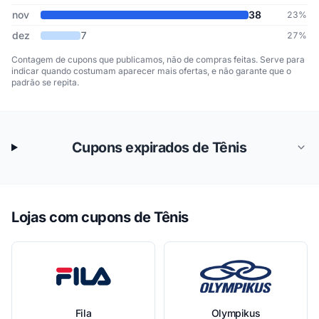
nov
38
23%
dez
7
27%
Contagem de cupons que publicamos, não de compras feitas. Serve para
indicar quando costumam aparecer mais ofertas, e não garante que o
padrão se repita.
Cupons expirados de Tênis
Lojas com cupons de Tênis
Fila
Olympikus