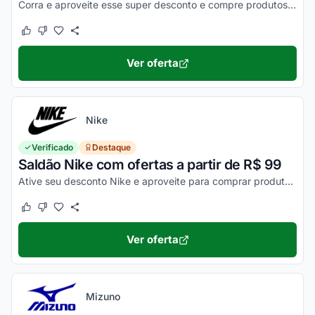
Corra e aproveite esse super desconto e compre produtos femininos, masculinos e infantis com até 40% de desconto. Confira!
Este cupom funcionou
Este cupom não funcionou
Ver oferta
Nike
Verificado
Destaque
Saldão Nike com ofertas a partir de R$ 99
Ative seu desconto Nike e aproveite para comprar produtos top de linha a partir de preços incríveis. Confira todos os descontos do Saldão Nike Loja Oficial!
Este cupom funcionou
Este cupom não funcionou
Ver oferta
Mizuno