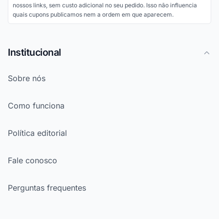
nossos links, sem custo adicional no seu pedido. Isso não influencia
quais cupons publicamos nem a ordem em que aparecem.
Institucional
Sobre nós
Como funciona
Política editorial
Fale conosco
Perguntas frequentes