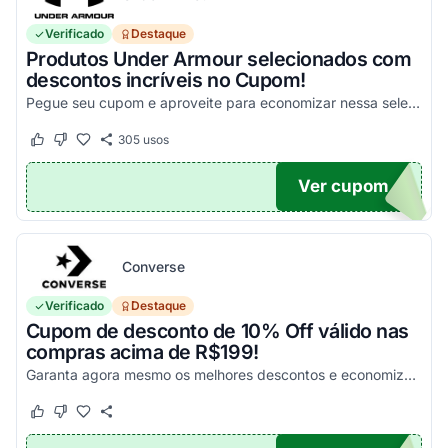
Verificado
Destaque
Produtos Under Armour selecionados com
descontos incríveis no Cupom!
Pegue seu cupom e aproveite para economizar nessa seleção de produtos!
305
usos
Este cupom funcionou
Este cupom não funcionou
Ver cupom
20
Converse
Verificado
Destaque
Cupom de desconto de 10% Off válido nas
compras acima de R$199!
Garanta agora mesmo os melhores descontos e economize em todas as suas compras a partir de R$199!
Este cupom funcionou
Este cupom não funcionou