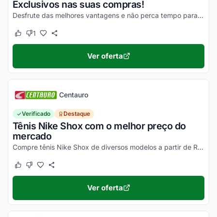
Exclusivos nas suas compras!
Desfrute das melhores vantagens e não perca tempo para economizar!
1
Este cupom funcionou
Este cupom não funcionou
Ver oferta
Centauro
Verificado
Destaque
Tênis Nike Shox com o melhor preço do
mercado
Compre tênis Nike Shox de diversos modelos a partir de R$ 479,99. Preço promocional apenas para as 100 primeiras unidades vendidas. Confira!
Este cupom funcionou
Este cupom não funcionou
Ver oferta