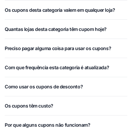
Os cupons desta categoria valem em qualquer loja?
Quantas lojas desta categoria têm cupom hoje?
Preciso pagar alguma coisa para usar os cupons?
Com que frequência esta categoria é atualizada?
Como usar os cupons de desconto?
Os cupons têm custo?
Por que alguns cupons não funcionam?