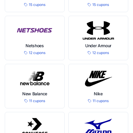
15 cupons
15 cupons
Netshoes
Under Armour
12 cupons
12 cupons
New Balance
Nike
11 cupons
11 cupons