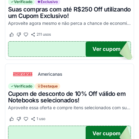
Verificado
Exclusivo
Suas compras com até R$250 Off utilizando
um Cupom Exclusivo!
Aproveite agora mesmo e não perca a chance de economizar! 2.000,00 da R$50,00 de desconto R$3.000,00 da R$100,00 de desconto R$4.000,00 da R$150,00 de desconto R$5.000,00 da R$...
211
usos
Este cupom funcionou
Este cupom não funcionou
Ver cupom
OM25
Americanas
Verificado
Destaque
Cupom de desconto de 10% Off válido em
Notebooks selecionados!
Aproveite essa oferta e compre itens selecionados com super desconto!
1
uso
Este cupom funcionou
Este cupom não funcionou
Ver cupom
10