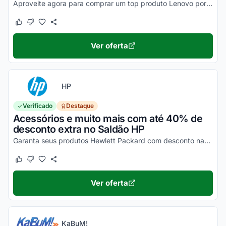
Aproveite agora para comprar um top produto Lenovo por um preço incrível. Confira agora porque as promoções já começaram!
Este cupom funcionou
Este cupom não funcionou
Ver oferta
HP
Verificado
Destaque
Acessórios e muito mais com até 40% de
desconto extra no Saldão HP
Garanta seus produtos Hewlett Packard com desconto nas promoções HP. Ative o desconto HP e aproveite!
Este cupom funcionou
Este cupom não funcionou
Ver oferta
KaBuM!