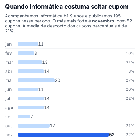
Quando Informática costuma soltar cupom
Acompanhamos Informática há 9 anos e publicamos 195
cupons nesse período. O mês mais forte é
novembro
, com 52
cupons. A média de desconto dos cupons percentuais é de
21%.
Cupons de Informática publicados por mês, somando os últimos 9
Mês
Cupons publicados
Desconto médio
jan
11
fev
9
18%
mar
13
31%
abr
14
8%
mai
20
27%
jun
11
26%
jul
14
22%
ago
14
set
7
out
17
21%
nov
52
22%