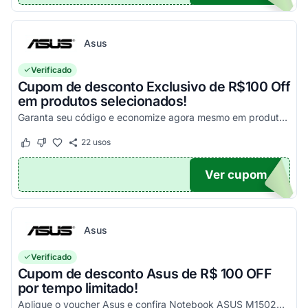
Asus
Verificado
Cupom de desconto Exclusivo de R$100 Off
em produtos selecionados!
Garanta seu código e economize agora mesmo em produtos selecionados!
22
usos
Este cupom funcionou
Este cupom não funcionou
Ver cupom
100
Asus
Verificado
Cupom de desconto Asus de R$ 100 OFF
por tempo limitado!
Aplique o voucher Asus e confira Notebook ASUS M1502YA-NJ493