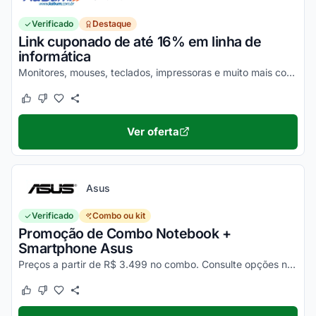
Verificado
Destaque
Link cuponado de até 16% em linha de
informática
Monitores, mouses, teclados, impressoras e muito mais com até 16% de desconto KaBuM em categoria informática. Confira as condições no site e desfrute!
Este cupom funcionou
Este cupom não funcionou
Ver oferta
Asus
Verificado
Combo ou kit
Promoção de Combo Notebook +
Smartphone Asus
Preços a partir de R$ 3.499 no combo. Consulte opções no site e aproveite!
Este cupom funcionou
Este cupom não funcionou