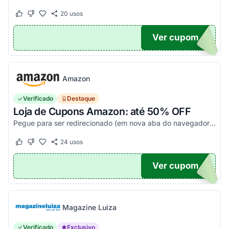
20
usos
Este cupom funcionou
Este cupom não funcionou
Ver cupom
20
Amazon
Verificado
Destaque
Loja de Cupons Amazon: até 50% OFF
Pegue para ser redirecionado (em nova aba do navegador) e acesse todos os cupons disponíveis da Amazon Brasil. Aproveite para economizar nesse link. Corra e garanta já o seu descon...
24
usos
Este cupom funcionou
Este cupom não funcionou
Ver cupom
TICO
Magazine Luiza
Verificado
Exclusivo