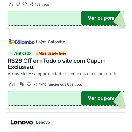
189
usos
Este cupom funcionou
Este cupom não funcionou
Ver cupom
UPOM
Lojas Colombo
Verificado
Mais usado hoje
R$26 Off em Todo o site com Cupom
Exclusivo!
Aproveite essa oportunidade e economize na compra de todos os seus produtos acima de R$ 600 exceto na linha Eletrodomésticos. Válido somente para produtos vendidos e entregue por L...
1
6
14% funcionou
2.993
usos
Este cupom funcionou
Este cupom não funcionou
Ver cupom
UPOM
Lenovo