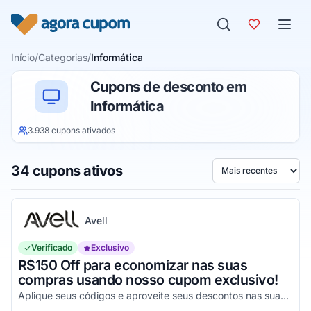
Pular para o conteúdo
Início
/
Categorias
/
Informática
Cupons de desconto em
Informática
3.938 cupons ativados
34 cupons ativos
Ordenar por
Avell
Verificado
Exclusivo
R$150 Off para economizar nas suas
compras usando nosso cupom exclusivo!
Aplique seus códigos e aproveite seus descontos nas suas compras acima de R$4000!