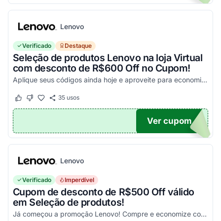
Lenovo
Verificado
Destaque
Seleção de produtos Lenovo na loja Virtual
com desconto de R$600 Off no Cupom!
Aplique seus códigos ainda hoje e aproveite para economizar em todas as suas compras online nesta lista!
35
usos
Este cupom funcionou
Este cupom não funcionou
Ver cupom
WEEK
Lenovo
Verificado
Imperdível
Cupom de desconto de R$500 Off válido
em Seleção de produtos!
Já começou a promoção Lenovo! Compre e economize com seu Cupom!