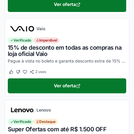
Ver oferta
Vaio
Verificado
Imperdível
15% de desconto em todas as compras na
loja oficial Vaio
Pague à vista no boleto e garanta desconto extra de 15% OFF. Consulte as condições no site e corra para aproveitar, pois é válido por tempo limitado. Desfrute da Black Friday Vaio...
2
usos
Este cupom funcionou
Este cupom não funcionou
Ver oferta
Lenovo
Verificado
Destaque
Super Ofertas com até R$ 1.500 OFF