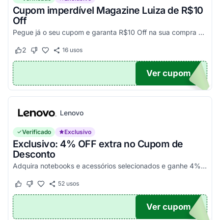
Cupom imperdível Magazine Luiza de R$10
Off
Pegue já o seu cupom e garanta R$10 Off na sua compra acima de R$500,00
2
16
usos
Este cupom funcionou
Este cupom não funcionou
Ver cupom
UPOM
Lenovo
Verificado
Exclusivo
Exclusivo: 4% OFF extra no Cupom de
Desconto
Adquira notebooks e acessórios selecionados e ganhe 4% de desconto com esse voucher Lenovo. E ganhe mais 10% pagando à vista. Código promocional aplicável por tempo limitado. Aprov...
52
usos
Este cupom funcionou
Este cupom não funcionou
Ver cupom
POM5