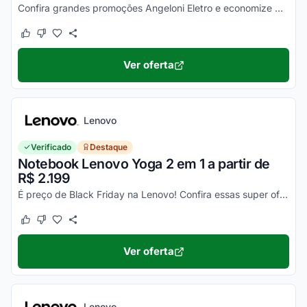
Confira grandes promoções Angeloni Eletro e economize muito. Preços promocionais já ativos no preço dos produtos, não precisa aplicar Cupom Angeloni Eletro.
Este cupom funcionou
Este cupom não funcionou
Ver oferta
Lenovo
Verificado
Destaque
Notebook Lenovo Yoga 2 em 1 a partir de
R$ 2.199
É preço de Black Friday na Lenovo! Confira essas super ofertas e economize muito em um dos notebooks mais desejados do momento!
Este cupom funcionou
Este cupom não funcionou
Ver oferta
Lenovo