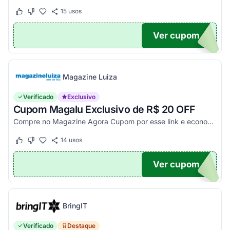
15
usos
Este cupom funcionou
Este cupom não funcionou
Ver cupom
500
Magazine Luiza
Verificado
Exclusivo
Cupom Magalu Exclusivo de R$ 20 OFF
Compre no Magazine Agora Cupom por esse link e economize R$ 20 na compra de produtos acima de R$ 999 vendidos e entregues por Magazine Luiza. Economize!
14
usos
Este cupom funcionou
Este cupom não funcionou
Ver cupom
UPOM
BringIT
Verificado
Destaque