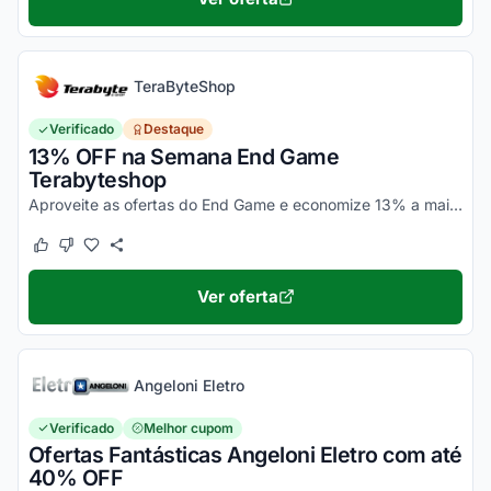
TeraByteShop
Verificado
Destaque
13% OFF na Semana End Game
Terabyteshop
Aproveite as ofertas do End Game e economize 13% a mais pagando no boleto bancário. Não precisa de Cupom Terabyteshop, desconto será aplicado automaticamente. Corra!
Este cupom funcionou
Este cupom não funcionou
Ver oferta
Angeloni Eletro
Verificado
Melhor cupom
Ofertas Fantásticas Angeloni Eletro com até
40% OFF