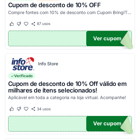
Cupom de desconto de 10% OFF
Compre fontes com 10% de desconto com Cupom BringIT. Válido a partir da 2ª unidade, apenas para CPFs. Pegue o código promocional BringIT e aproveite agora!
87
usos
Este cupom funcionou
Este cupom não funcionou
Ver cupom
10
Info Store
Verificado
Cupom de desconto de 10% Off válido em
milhares de itens selecionados!
Aplicável em toda a categoria na loja virtual. Acompanhe!
34
usos
Este cupom funcionou
Este cupom não funcionou
Ver cupom
N10