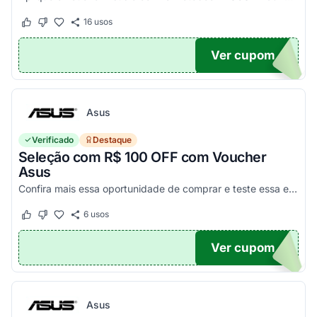
16
usos
Este cupom funcionou
Este cupom não funcionou
Ver cupom
100
Asus
Verificado
Destaque
Seleção com R$ 100 OFF com Voucher
Asus
Confira mais essa oportunidade de comprar e teste essa economia! - E1504FA-NJ1291
6
usos
Este cupom funcionou
Este cupom não funcionou
Ver cupom
100
Asus