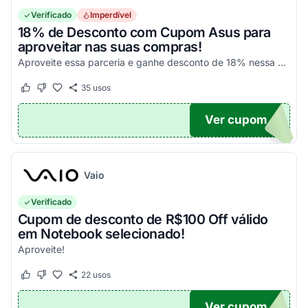
Verificado
Imperdível
18% de Desconto com Cupom Asus para
aproveitar nas suas compras!
Aproveite essa parceria e ganhe desconto de 18% nessa seleção. Corra que é por tempo limitado!
35
usos
Este cupom funcionou
Este cupom não funcionou
Ver cupom
US
Vaio
Verificado
Cupom de desconto de R$100 Off válido
em Notebook selecionado!
Aproveite!
22
usos
Este cupom funcionou
Este cupom não funcionou
Ver cupom
0OFF