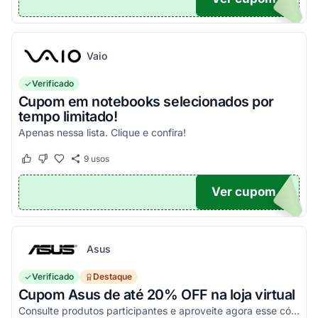
Vaio
Verificado
Cupom em notebooks selecionados por
tempo limitado!
Apenas nessa lista. Clique e confira!
9
usos
Este cupom funcionou
Este cupom não funcionou
Ver cupom
0OFF
Asus
Verificado
Destaque
Cupom Asus de até 20% OFF na loja virtual
Consulte produtos participantes e aproveite agora esse código promocional!