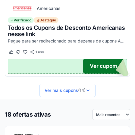
Americanas
Verificado
Destaque
Todos os Cupons de Desconto Americanas
nesse link
Pegue para ser redirecionado para dezenas de cupons Americanas! Página completa com o regulamento de todas as promoções. Economize em diversas categorias e milhares de produtos com...
1
uso
Este cupom funcionou
Este cupom não funcionou
Ver cupom
TICO
Ver mais cupons
(14)
18 ofertas ativas
Ordenar por