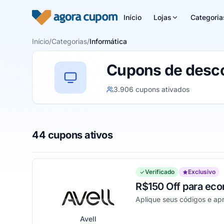
Pular para o conteúdo
Início
Lojas
Categoria
Início
/
Categorias
/
Informática
Cupons de desco
3.906 cupons ativados
44 cupons ativos
Verificado
Exclusivo
R$150 Off para ec
Aplique seus códigos e ap
Avell