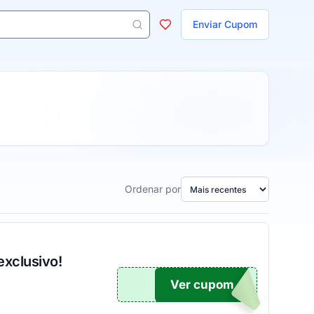
ojas
Enviar Cupom
 aparecem ao digitar 3 letras ou mais.
Ordenar por
xclusivo!
Ver cupom
UPOM