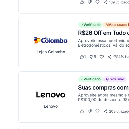
189
utilizad
Este cupom funcionou
Este cupom não funci
Verificado
Mais usado 
R$26 Off em Todo o
Aproveite essa oportunida
Eletrodomésticos. Válido s
Lojas Colombo
1
6
14% fu
Este cupom funcionou
Este cupom não func
Verificado
Exclusivo
Suas compras com a
Aproveite agora mesmo e 
R$100,00 de desconto R$4
Lenovo
208
utilizad
Este cupom funcionou
Este cupom não funci