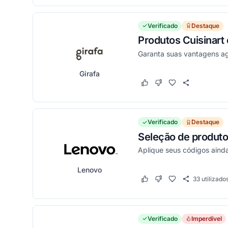
Verificado
Destaque
Produtos Cuisinar
Garanta suas vantagens a
Girafa
Este cupom funcionou
Este cupom não funci
Verificado
Destaque
Seleção de produto
Aplique seus códigos ainda
Lenovo
33
utilizado
Este cupom funcionou
Este cupom não funci
Verificado
Imperdível