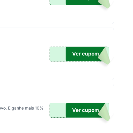
Ver cupom
UPOM
ovo. E ganhe mais 10%
Ver cupom
POM5