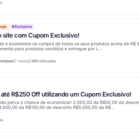
os
onou
hoje
Exclusivo
 site com Cupom Exclusivo!
de e economize na compra de todos os seus produtos acima de R$ 6
omente para produtos vendidos e entregue por L...
ncionou
(7 votos)
2.969
utilizados
ionou
té R$250 Off utilizando um Cupom Exclusivo!
não perca a chance de economizar! 2.000,00 da R$50,00 de desco
.000,00 da R$150,00 de desconto R$5.000,00 da R$...
os
onou