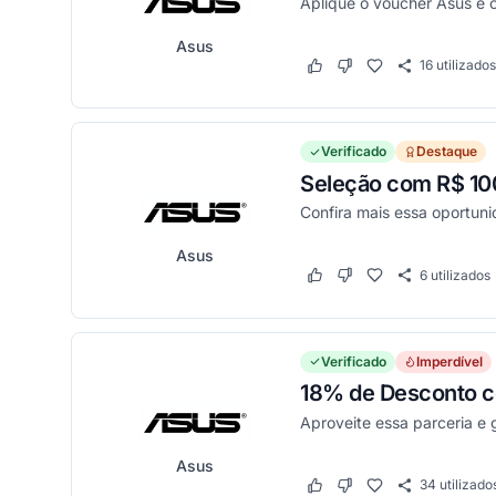
Aplique o voucher Asus 
Asus
16
utilizados
Este cupom funcionou
Este cupom não funci
Verificado
Destaque
Seleção com R$ 1
Confira mais essa oportun
Asus
6
utilizados
Este cupom funcionou
Este cupom não funci
Verificado
Imperdível
18% de Desconto c
Aproveite essa parceria e
Asus
34
utilizado
Este cupom funcionou
Este cupom não funci