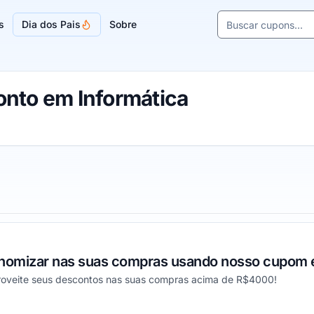
Buscar cupons e l
s
Dia dos Pais
Sobre
Sugestões de lojas
nto em Informática
onomizar nas suas compras usando nosso cupom e
roveite seus descontos nas suas compras acima de R$4000!