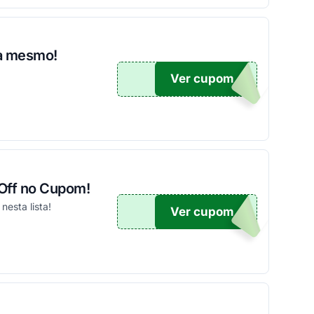
ra mesmo!
Ver cupom
A10
 Off no Cupom!
esta lista!
Ver cupom
WEEK