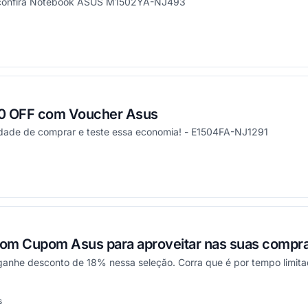
e confira Notebook ASUS M1502YA-NJ493
onou
00 OFF com Voucher Asus
idade de comprar e teste essa economia! - E1504FA-NJ1291
onou
om Cupom Asus para aproveitar nas suas compra
 ganhe desconto de 18% nessa seleção. Corra que é por tempo limita
s
onou