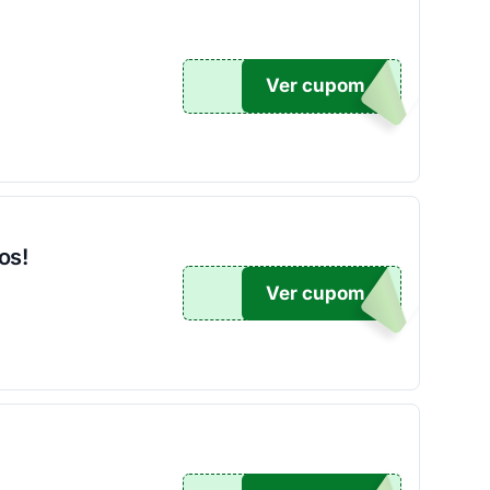
Ver cupom
10
os!
Ver cupom
100