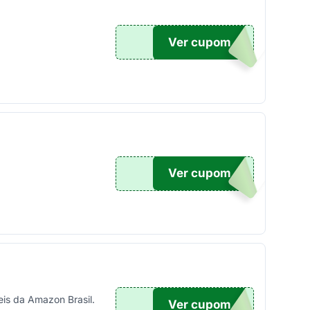
Ver cupom
20
Ver cupom
OK5
is da Amazon Brasil.
Ver cupom
TICO