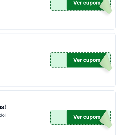
Ver cupom
100
Ver cupom
100
s!
do!
Ver cupom
US