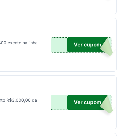
00 exceto na linha
Ver cupom
UPOM
nto R$3.000,00 da
Ver cupom
OM25