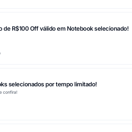
 de R$100 Off válido em Notebook selecionado!
s
onou
s selecionados por tempo limitado!
e confira!
onou