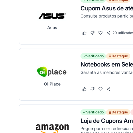
Cupom Asus de até 
Consulte produtos particip
Asus
20
utilizado
Este cupom funcionou
Este cupom não funci
Verificado
Destaque
Notebooks em Sele
Garanta as melhores vanta
Oi Place
Este cupom funcionou
Este cupom não funci
Verificado
Destaque
Loja de Cupons Am
Pegue para ser redirecion