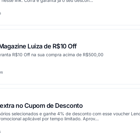
nesse link. Corra e garanta já o seu descon...
s
onou
agazine Luiza de R$10 Off
aranta R$10 Off na sua compra acima de R$500,00
os
cionou
 extra no Cupom de Desconto
sórios selecionados e ganhe 4% de desconto com esse voucher Len
omocional aplicável por tempo limitado. Aprov...
s
onou