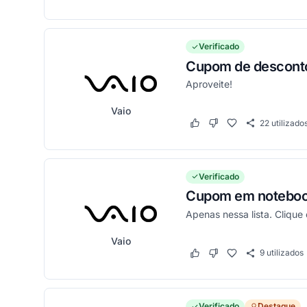
Verificado
Cupom de desconto
Aproveite!
Vaio
22
utilizado
Este cupom funcionou
Este cupom não funci
Verificado
Cupom em notebook
Apenas nessa lista. Clique 
Vaio
9
utilizados
Este cupom funcionou
Este cupom não funci
Verificado
Destaque