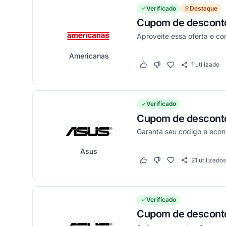
Verificado
Destaque
Cupom de desconto
Aproveite essa oferta e c
Americanas
1
utilizado
Este cupom funcionou
Este cupom não funci
Verificado
Cupom de desconto
Garanta seu código e eco
Asus
21
utilizados
Este cupom funcionou
Este cupom não funci
Verificado
Cupom de desconto