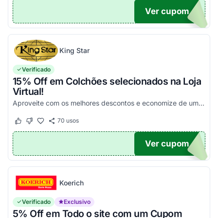
Ver cupom
10
King Star
Verificado
15% Off em Colchões selecionados na Loja
Virtual!
Aproveite com os melhores descontos e economize de uma maneira simples!
70
usos
Este cupom funcionou
Este cupom não funcionou
Ver cupom
15
Koerich
Verificado
Exclusivo
5% Off em Todo o site com um Cupom