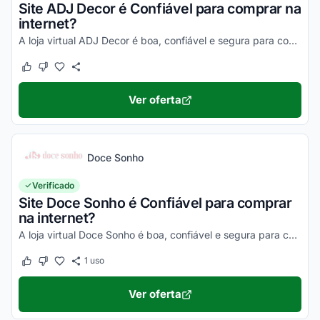
Site ADJ Decor é Confiável para comprar na
internet?
A loja virtual ADJ Decor é boa, confiável e segura para compras online. Pesquise, confira os comentários e constate!
Este cupom funcionou
Este cupom não funcionou
Ver oferta
Doce Sonho
Verificado
Site Doce Sonho é Confiável para comprar
na internet?
A loja virtual Doce Sonho é boa, confiável e segura para compras online. Pesquise, confira os comentários e constate!
1
uso
Este cupom funcionou
Este cupom não funcionou
Ver oferta