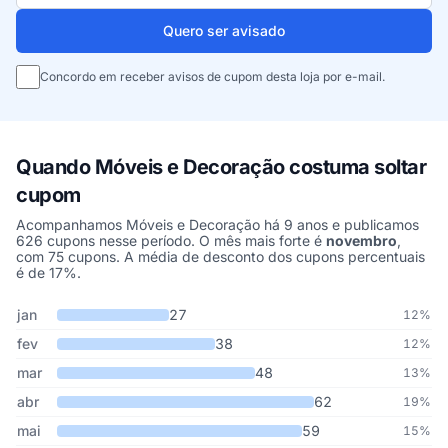
Quero ser avisado
Concordo em receber avisos de cupom desta loja por e-mail.
Quando Móveis e Decoração costuma soltar
cupom
Acompanhamos Móveis e Decoração há 9 anos e publicamos
626 cupons nesse período. O mês mais forte é
novembro
,
com 75 cupons. A média de desconto dos cupons percentuais
é de 17%.
Cupons de Móveis e Decoração publicados por mês, somando os 
Mês
Cupons publicados
Desconto médio
jan
27
12%
fev
38
12%
mar
48
13%
abr
62
19%
mai
59
15%