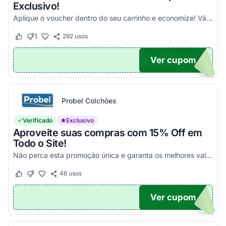
Exclusivo!
Aplique o voucher dentro do seu carrinho e economize! Válido na sua primeira compra &nbsp;
1
292
usos
Este cupom funcionou
Este cupom não funcionou
Ver cupom
UPOM
Probel Colchões
Verificado
Exclusivo
Aproveite suas compras com 15% Off em
Todo o Site!
Não perca esta promoção única e garanta os melhores valores em todas as suas compras online ainda hoje!
46
usos
Este cupom funcionou
Este cupom não funcionou
Ver cupom
15AD