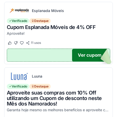
Esplanada Móveis
Verificado
Destaque
Cupom Esplanada Móveis de 4% OFF
Aproveite!
11
usos
Este cupom funcionou
Este cupom não funcionou
Ver cupom
OX
Luuna
Verificado
Destaque
Aproveite suas compras com 10% Off
utilizando um Cupom de desconto neste
Mês dos Namorados!
Garanta hoje mesmo os melhores benefícios e aproveite com vantagens incríveis em todas as suas compras online!