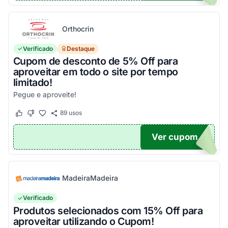
Orthocrin
Verificado
Destaque
Cupom de desconto de 5% Off para
aproveitar em todo o site por tempo
limitado!
Pegue e aproveite!
89
usos
Este cupom funcionou
Este cupom não funcionou
Ver cupom
CRIN
MadeiraMadeira
Verificado
Produtos selecionados com 15% Off para
aproveitar utilizando o Cupom!