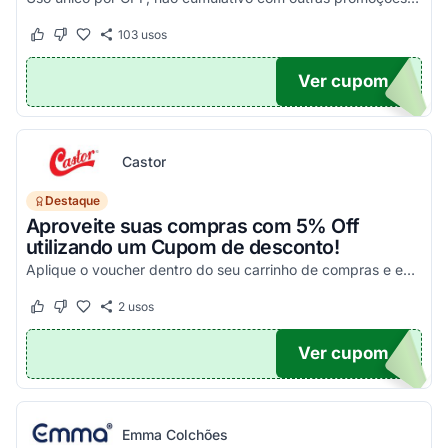
103
usos
Este cupom funcionou
Este cupom não funcionou
Ver cupom
M-15
Castor
Destaque
Aproveite suas compras com 5% Off
utilizando um Cupom de desconto!
Aplique o voucher dentro do seu carrinho de compras e economize da melhor maneira possível!
2
usos
Este cupom funcionou
Este cupom não funcionou
Ver cupom
OR
Emma Colchões