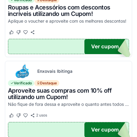
Roupas e Acessórios com descontos
incríveis utilizando um Cupom!
Aplique o voucher e aproveite com os melhores descontos!
Este cupom funcionou
Este cupom não funcionou
Ver cupom
S15
Enxovais Ibitinga
Verificado
Destaque
Aproveite suas compras com 10% off
utilizando um Cupom!
Não fique de fora dessa e aproveite o quanto antes todos os seus descontos!
2
usos
Este cupom funcionou
Este cupom não funcionou
Ver cupom
10