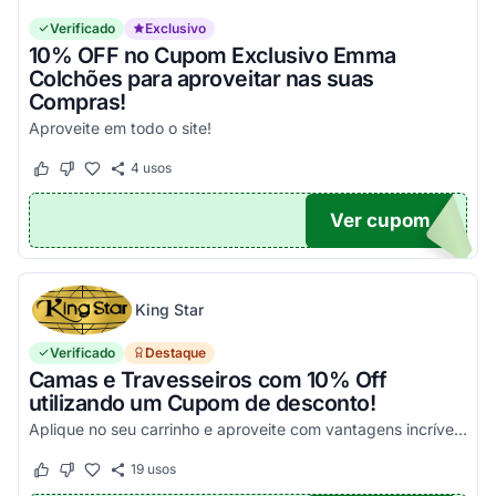
Verificado
Exclusivo
10% OFF no Cupom Exclusivo Emma
Colchões para aproveitar nas suas
Compras!
Aproveite em todo o site!
4
usos
Este cupom funcionou
Este cupom não funcionou
Ver cupom
OM10
King Star
Verificado
Destaque
Camas e Travesseiros com 10% Off
utilizando um Cupom de desconto!
Aplique no seu carrinho e aproveite com vantagens incríveis em milhares de produtos!
19
usos
Este cupom funcionou
Este cupom não funcionou