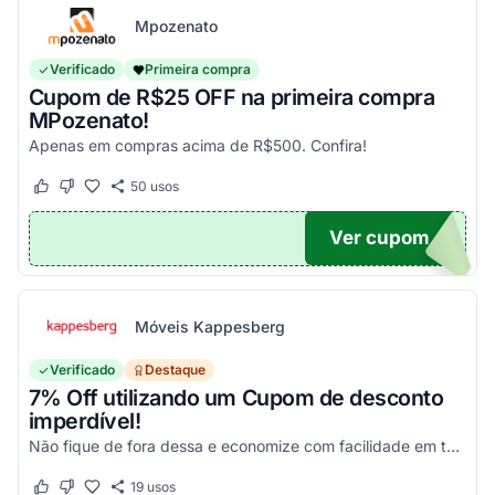
Mpozenato
Verificado
Primeira compra
Cupom de R$25 OFF na primeira compra
MPozenato!
Apenas em compras acima de R$500. Confira!
50
usos
Este cupom funcionou
Este cupom não funcionou
Ver cupom
NDO
Móveis Kappesberg
Verificado
Destaque
7% Off utilizando um Cupom de desconto
imperdível!
Não fique de fora dessa e economize com facilidade em todas as suas compras!
19
usos
Este cupom funcionou
Este cupom não funcionou