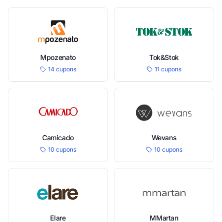
Mpozenato
Tok&Stok
14 cupons
11 cupons
Camicado
Wevans
10 cupons
10 cupons
Elare
MMartan