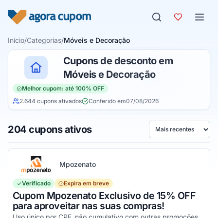
Pular para o conteúdo
Início
/
Categorias
/
Móveis e Decoração
Cupons de desconto em
Móveis e Decoração
Melhor cupom: até 100% OFF
2.644 cupons ativados
Conferido em
07/08/2026
204 cupons ativos
Ordenar por
Mpozenato
Verificado
Expira em breve
Cupom Mpozenato Exclusivo de 15% OFF
para aproveitar nas suas compras!
Uso único por CPF, não cumulativo com outras promoções. Aproveite nas suas compras acima de R$199,00!