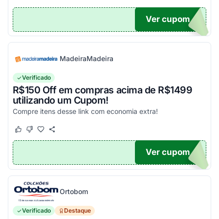
Ver cupom
K7
MadeiraMadeira
Verificado
R$150 Off em compras acima de R$1499
utilizando um Cupom!
Compre itens desse link com economia extra!
Este cupom funcionou
Este cupom não funcionou
Ver cupom
O150
Ortobom
Verificado
Destaque