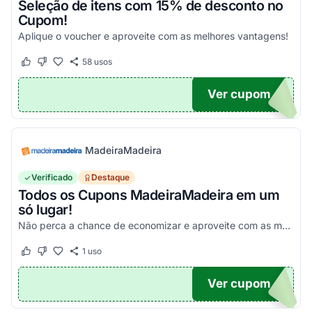
Seleção de itens com 15% de desconto no
Cupom!
Aplique o voucher e aproveite com as melhores vantagens!
58
usos
Este cupom funcionou
Este cupom não funcionou
Ver cupom
15
MadeiraMadeira
Verificado
Destaque
Todos os Cupons MadeiraMadeira em um
só lugar!
Não perca a chance de economizar e aproveite com as melhores vantagens!
1
uso
Este cupom funcionou
Este cupom não funcionou
Ver cupom
TICO