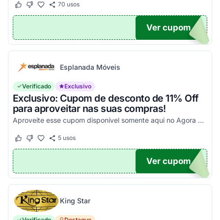
70
usos
Este cupom funcionou
Este cupom não funcionou
Ver cupom
10
Esplanada Móveis
Verificado
Exclusivo
Exclusivo: Cupom de desconto de 11% Off
para aproveitar nas suas compras!
Aproveite esse cupom disponível somente aqui no Agora Cupom e economize com facilidade nas suas compras! Válido somente em compras parceladas!
5
usos
Este cupom funcionou
Este cupom não funcionou
Ver cupom
OM11
King Star
Verificado
Destaque