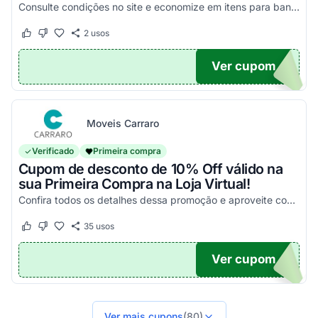
Consulte condições no site e economize em itens para banheiro selecionados!
2
usos
Este cupom funcionou
Este cupom não funcionou
Ver cupom
RO15
Moveis Carraro
Verificado
Primeira compra
Cupom de desconto de 10% Off válido na
sua Primeira Compra na Loja Virtual!
Confira todos os detalhes dessa promoção e aproveite com as melhores vantagens possíveis!
35
usos
Este cupom funcionou
Este cupom não funcionou
Ver cupom
NDO
Ver mais cupons
(80)