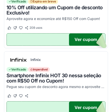
Verificado
Expira em breve
10% Off utilizando um Cupom de desconto
Exclusivo!
Aproveite agora e economize até R$150 Off com Cupom!
208
usos
Este cupom funcionou
Este cupom não funcionou
Ver cupom
OM10
Infinix
Verificado
Imperdível
Smartphone Infinix HOT 30 nessa seleção
com R$50 Off no Cupom!
Pegue seu cupom de desconto agora mesmo e aproveite esta incrível oportunidade para economizar nas suas compras com este código!
Este cupom funcionou
Este cupom não funcionou
Ver cupom
X50