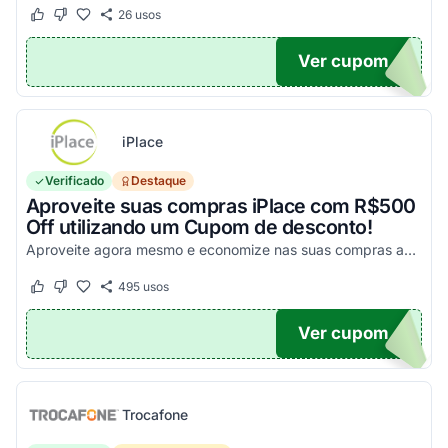
26
usos
Este cupom funcionou
Este cupom não funcionou
Ver cupom
UPOM
iPlace
Verificado
Destaque
Aproveite suas compras iPlace com R$500
Off utilizando um Cupom de desconto!
Aproveite agora mesmo e economize nas suas compras acima de R$7.199,99!
495
usos
Este cupom funcionou
Este cupom não funcionou
Ver cupom
500
Trocafone