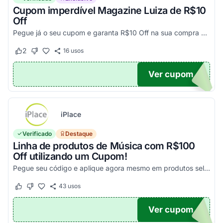
Cupom imperdível Magazine Luiza de R$10
Off
Pegue já o seu cupom e garanta R$10 Off na sua compra acima de R$500,00
2
16
usos
Este cupom funcionou
Este cupom não funcionou
Ver cupom
UPOM
iPlace
Verificado
Destaque
Linha de produtos de Música com R$100
Off utilizando um Cupom!
Pegue seu código e aplique agora mesmo em produtos selecionados para garantir seus descontos!
43
usos
Este cupom funcionou
Este cupom não funcionou
Ver cupom
100