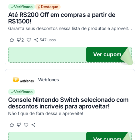
Verificado
Destaque
Até R$200 Off em compras a partir de
R$1500!
Garanta seus descontos nessa lista de produtos e aproveite para economizar agora mesmo! Válido para todo o site exceto em produtos com o selo "Estou Zerado"
2
547
usos
Este cupom funcionou
Este cupom não funcionou
Ver cupom
ONTO
Webfones
Verificado
Console Nintendo Switch selecionado com
descontos incríveis para aproveitar!
Não fique de fora dessa e aproveite!
Este cupom funcionou
Este cupom não funcionou
Ver cupom
O100