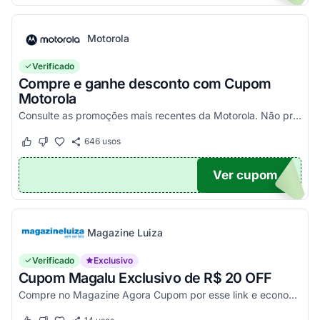
Motorola
Verificado
Compre e ganhe desconto com Cupom
Motorola
Consulte as promoções mais recentes da Motorola. Não precisa de cupom, descontos já aplicados no site.
646
usos
Este cupom funcionou
Este cupom não funcionou
Ver cupom
TICO
Magazine Luiza
Verificado
Exclusivo
Cupom Magalu Exclusivo de R$ 20 OFF
Compre no Magazine Agora Cupom por esse link e economize R$ 20 na compra de produtos acima de R$ 999 vendidos e entregues por Magazine Luiza. Economize!