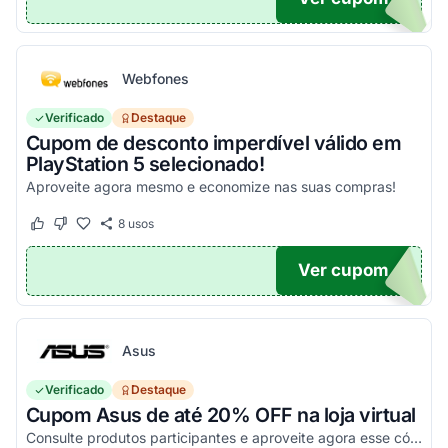
Webfones
Verificado
Destaque
Cupom de desconto imperdível válido em
PlayStation 5 selecionado!
Aproveite agora mesmo e economize nas suas compras!
8
usos
Este cupom funcionou
Este cupom não funcionou
Ver cupom
O100
Asus
Verificado
Destaque
Cupom Asus de até 20% OFF na loja virtual
Consulte produtos participantes e aproveite agora esse código promocional!