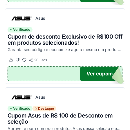
Asus
Verificado
Cupom de desconto Exclusivo de R$100 Off
em produtos selecionados!
Garanta seu código e economize agora mesmo em produtos selecionados!
20
usos
Este cupom funcionou
Este cupom não funcionou
Ver cupom
100
Asus
Verificado
Destaque
Cupom Asus de R$ 100 de Desconto em
seleção
Aproveite para comprar produtos Asus dessa seleção e economize! - E1504FA-NJ1287