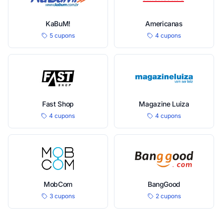
KaBuM!
Americanas
5 cupons
4 cupons
Fast Shop
Magazine Luiza
4 cupons
4 cupons
MobCom
BangGood
3 cupons
2 cupons