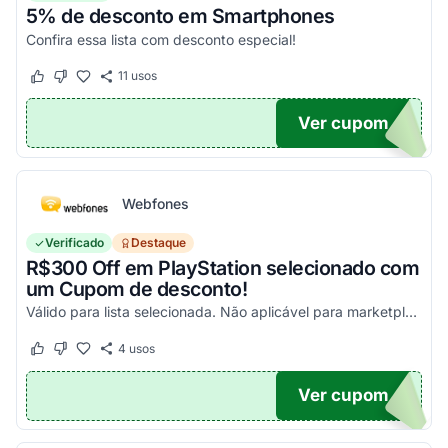
5% de desconto em Smartphones
Confira essa lista com desconto especial!
11
usos
Este cupom funcionou
Este cupom não funcionou
Ver cupom
OFF
Webfones
Verificado
Destaque
R$300 Off em PlayStation selecionado com
um Cupom de desconto!
Válido para lista selecionada. Não aplicável para marketplace. Aproveite!
4
usos
Este cupom funcionou
Este cupom não funcionou
Ver cupom
FF