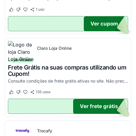
1
uso
Este cupom funcionou
Este cupom não funcionou
Ver cupom
100
Claro Loja Online
Verificado
Frete Grátis na suas compras utilizando um
Cupom!
Consulte condições de frete grátis ativas no site. Não precisa aplicar código promocional Claro Loja!
135
usos
Este cupom funcionou
Este cupom não funcionou
Ver frete grátis
TICO
Trocafy