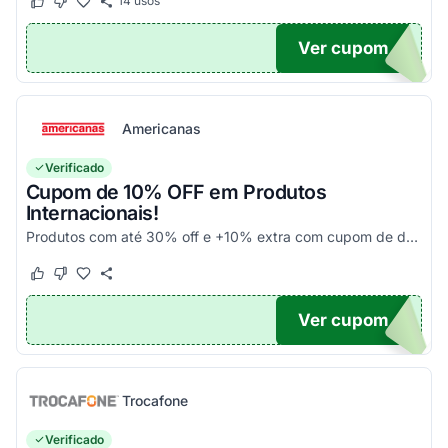
14
usos
Este cupom funcionou
Este cupom não funcionou
Ver cupom
UPOM
Americanas
Verificado
Cupom de 10% OFF em Produtos
Internacionais!
Produtos com até 30% off e +10% extra com cupom de desconto em produtos participantes da campanha. Consulte exceções no site. Aplique o código promocional no carrinho e aproveite!
Este cupom funcionou
Este cupom não funcionou
Ver cupom
10
Trocafone
Verificado