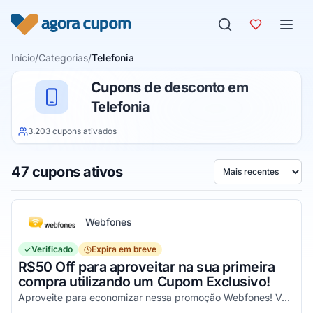
Pular para o conteúdo
Início
/
Categorias
/
Telefonia
Cupons de desconto em
Telefonia
3.203 cupons ativados
47 cupons ativos
Ordenar por
Webfones
Verificado
Expira em breve
R$50 Off para aproveitar na sua primeira
compra utilizando um Cupom Exclusivo!
Aproveite para economizar nessa promoção Webfones! Válido em compras de valor acima de R$750!