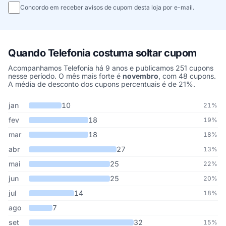
Concordo em receber avisos de cupom desta loja por e-mail.
Quando Telefonia costuma soltar cupom
Acompanhamos Telefonia há 9 anos e publicamos 251 cupons
nesse período. O mês mais forte é
novembro
, com 48 cupons.
A média de desconto dos cupons percentuais é de 21%.
Cupons de Telefonia publicados por mês, somando os últimos 9 a
Mês
Cupons publicados
Desconto médio
jan
10
21%
fev
18
19%
mar
18
18%
abr
27
13%
mai
25
22%
jun
25
20%
jul
14
18%
ago
7
set
32
15%