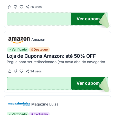
20
usos
Este cupom funcionou
Este cupom não funcionou
Ver cupom
20
Amazon
Verificado
Destaque
Loja de Cupons Amazon: até 50% OFF
Pegue para ser redirecionado (em nova aba do navegador) e acesse todos os cupons disponíveis da Amazon Brasil. Aproveite para economizar nesse link. Corra e garanta já o seu descon...
24
usos
Este cupom funcionou
Este cupom não funcionou
Ver cupom
TICO
Magazine Luiza
Verificado
Exclusivo