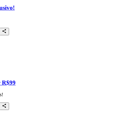
usivo!
r R$99
s!