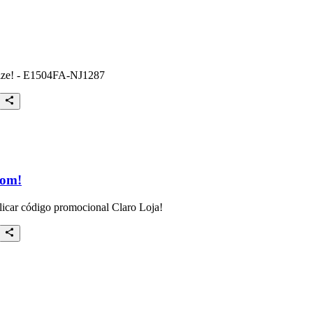
mize! - E1504FA-NJ1287
pom!
aplicar código promocional Claro Loja!