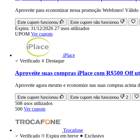
Aproveite para economizar nessa promoção Webfones! Válido
Este cupom funcionou
Este cupom não funcionou
Expira:
31/12/2026
27
usos
utilizados
UPOM
Ver cupom
iPlace
Verificado
Destaque
Aproveite suas compras iPlace com R$500 Off u
Aproveite agora mesmo e economize nas suas compras acima 
Este cupom funcionou
Este cupom não funcionou
2
508
usos
utilizados
500
Ver cupom
Trocafone
Verificado
Expira em breve
Exclusivo