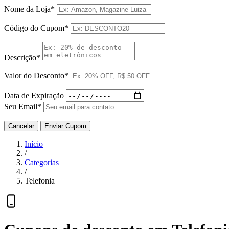
Nome da Loja*
Código do Cupom*
Descrição*
Valor do Desconto*
Data de Expiração
Seu Email*
Cancelar
Enviar Cupom
Início
/
Categorias
/
Telefonia