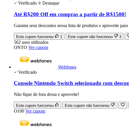
Verificado
Destaque
Até R$200 Off em compras a partir de R$1500!
Garanta seus descontos nessa lista de produtos e aproveite pa
Este cupom funcionou
1
Este cupom não funcionou
3
562
usos
utilizados
ONTO
Ver cupom
Webfones
Verificado
Console Nintendo Switch selecionado com descont
Não fique de fora dessa e aproveite!
Este cupom funcionou
Este cupom não funcionou
O100
Ver cupom