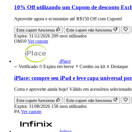
10% Off utilizando um Cupom de desconto Excl
Aproveite agora e economize até R$150 Off com Cupom!
Este cupom funcionou
Este cupom não funcionou
Expira:
31/12/2026
209
usos
utilizados
OM10
Ver cupom
iPlace
Verificado
Expira em breve
Combo ou kit
Destaque
iPlace: compre seu iPad e leve capa universal po
Corra e aproveite ainda hoje! Válido em acessórios selecionado
Este cupom funcionou
Este cupom não funcionou
Expira:
31/08/2026
158
usos
utilizados
PA
Ver cupom
Infinix