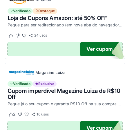
Verificado
Destaque
Loja de Cupons Amazon: até 50% OFF
Pegue para ser redirecionado (em nova aba do navegador) e acesse todos os cupons disponíveis da Amazon Brasil. Aproveite para economizar nesse link. Corra e garanta já o seu descon...
24
usos
Este cupom funcionou
Este cupom não funcionou
TICO
Ver cupom
Magazine Luiza
Verificado
Exclusivo
Cupom imperdível Magazine Luiza de R$10
Off
Pegue já o seu cupom e garanta R$10 Off na sua compra acima de R$500,00
2
16
usos
Este cupom funcionou
Este cupom não funcionou
UPOM
Ver cupom