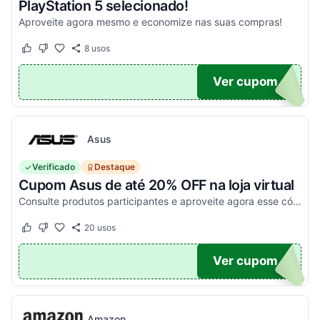
PlayStation 5 selecionado!
Aproveite agora mesmo e economize nas suas compras!
8
usos
Este cupom funcionou
Este cupom não funcionou
O100
Ver cupom
Asus
Verificado
Destaque
Cupom Asus de até 20% OFF na loja virtual
Consulte produtos participantes e aproveite agora esse código promocional!
20
usos
Este cupom funcionou
Este cupom não funcionou
20
Ver cupom
Amazon