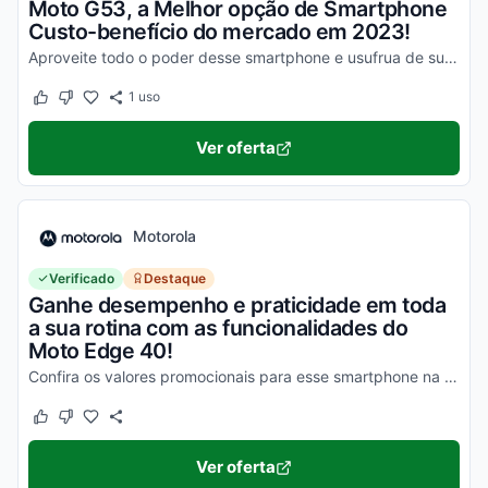
Moto G53, a Melhor opção de Smartphone
Custo-benefício do mercado em 2023!
Aproveite todo o poder desse smartphone e usufrua de suas vantagens por valores a partir de R$1500!
1
uso
Este cupom funcionou
Este cupom não funcionou
Ver oferta
Motorola
Verificado
Destaque
Ganhe desempenho e praticidade em toda
a sua rotina com as funcionalidades do
Moto Edge 40!
Confira os valores promocionais para esse smartphone na loja virtual Motorola e economize hoje mesmo!
Este cupom funcionou
Este cupom não funcionou
Ver oferta