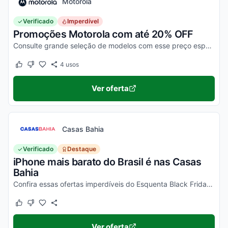
Motorola
Verificado
Imperdível
Promoções Motorola com até 20% OFF
Consulte grande seleção de modelos com esse preço especial. Aproveite para comprar e economizar nas ofertas selecionadas!
4
usos
Este cupom funcionou
Este cupom não funcionou
Ver oferta
Casas Bahia
Verificado
Destaque
iPhone mais barato do Brasil é nas Casas
Bahia
Confira essas ofertas imperdíveis do Esquenta Black Friday Casas Bahia!
Este cupom funcionou
Este cupom não funcionou
Ver oferta