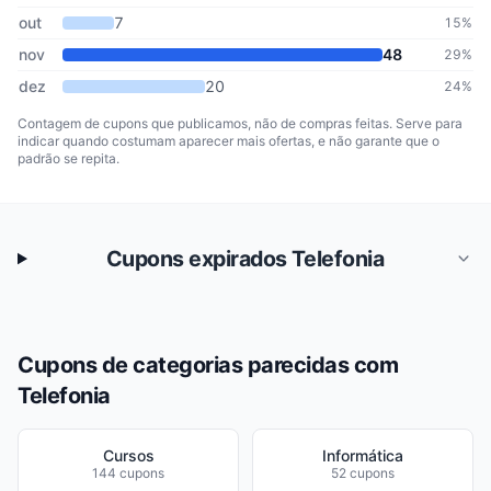
out
7
15%
nov
48
29%
dez
20
24%
Contagem de cupons que publicamos, não de compras feitas. Serve para
indicar quando costumam aparecer mais ofertas, e não garante que o
padrão se repita.
Cupons expirados Telefonia
Cupons de categorias parecidas com
Telefonia
Cursos
Informática
144 cupons
52 cupons