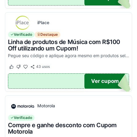
iPlace
Verificado
Destaque
Linha de produtos de Música com R$100
Off utilizando um Cupom!
Pegue seu código e aplique agora mesmo em produtos selecionados para garantir seus descontos!
43
usos
Este cupom funcionou
Este cupom não funcionou
100
Ver cupom
Motorola
Verificado
Compre e ganhe desconto com Cupom
Motorola