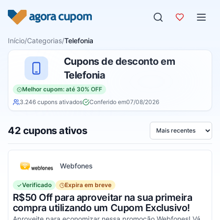
Pular para o conteúdo
Início
/
Categorias
/
Telefonia
Cupons de desconto em
Telefonia
Melhor cupom: até 30% OFF
3.246 cupons ativados
Conferido em
07/08/2026
42 cupons ativos
Ordenar por
Webfones
Verificado
Expira em breve
R$50 Off para aproveitar na sua primeira
compra utilizando um Cupom Exclusivo!
Aproveite para economizar nessa promoção Webfones! Válido em compras de valor acima de R$750!