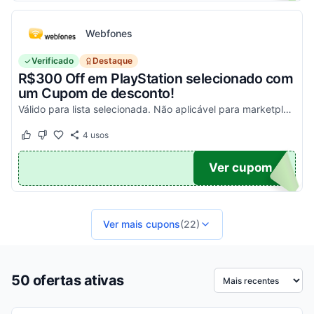
Webfones
Verificado
Destaque
R$300 Off em PlayStation selecionado com
um Cupom de desconto!
Válido para lista selecionada. Não aplicável para marketplace. Aproveite!
4
usos
Este cupom funcionou
Este cupom não funcionou
FF
Ver cupom
Ver mais cupons
(22)
50 ofertas ativas
Ordenar por