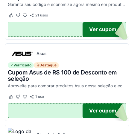
Garanta seu código e economize agora mesmo em produtos selecionados!
21
usos
Este cupom funcionou
Este cupom não funcionou
100
Ver cupom
Asus
Verificado
Destaque
Cupom Asus de R$ 100 de Desconto em
seleção
Aproveite para comprar produtos Asus dessa seleção e economize! - E1504FA-NJ1287
1
uso
Este cupom funcionou
Este cupom não funcionou
100
Ver cupom