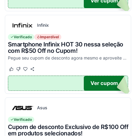
PA
Ver cupom
Infinix
Verificado
Imperdível
Smartphone Infinix HOT 30 nessa seleção
com R$50 Off no Cupom!
Pegue seu cupom de desconto agora mesmo e aproveite esta incrível oportunidade para economizar nas suas compras com este código!
Este cupom funcionou
Este cupom não funcionou
X50
Ver cupom
Asus
Verificado
Cupom de desconto Exclusivo de R$100 Off
em produtos selecionados!