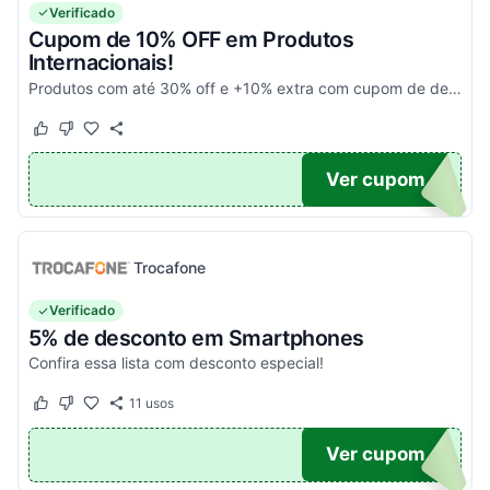
Verificado
Cupom de 10% OFF em Produtos
Internacionais!
Produtos com até 30% off e +10% extra com cupom de desconto em produtos participantes da campanha. Consulte exceções no site. Aplique o código promocional no carrinho e aproveite!
Este cupom funcionou
Este cupom não funcionou
10
Ver cupom
Trocafone
Verificado
5% de desconto em Smartphones
Confira essa lista com desconto especial!
11
usos
Este cupom funcionou
Este cupom não funcionou
OFF
Ver cupom