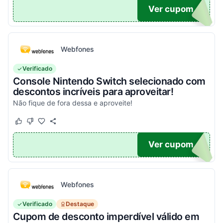
ONTO
Ver cupom
Webfones
Verificado
Console Nintendo Switch selecionado com
descontos incríveis para aproveitar!
Não fique de fora dessa e aproveite!
Este cupom funcionou
Este cupom não funcionou
O100
Ver cupom
Webfones
Verificado
Destaque
Cupom de desconto imperdível válido em