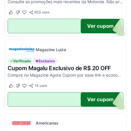
Consulte as promoções mais recentes da Motorola. Não precisa de cupom, descontos já aplicados no site.
653
usos
Este cupom funcionou
Este cupom não funcionou
TICO
Ver cupom
Magazine Luiza
Verificado
Exclusivo
Cupom Magalu Exclusivo de R$ 20 OFF
Compre no Magazine Agora Cupom por esse link e economize R$ 20 na compra de produtos acima de R$ 999 vendidos e entregues por Magazine Luiza. Economize!
14
usos
Este cupom funcionou
Este cupom não funcionou
UPOM
Ver cupom
Americanas