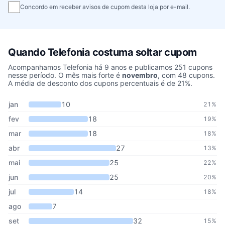
Concordo em receber avisos de cupom desta loja por e-mail.
Quando Telefonia costuma soltar cupom
Acompanhamos Telefonia há 9 anos e publicamos 251 cupons
nesse período. O mês mais forte é
novembro
, com 48 cupons.
A média de desconto dos cupons percentuais é de 21%.
Cupons de Telefonia publicados por mês, somando os últimos 9 a
Mês
Cupons publicados
Desconto médio
jan
10
21%
fev
18
19%
mar
18
18%
abr
27
13%
mai
25
22%
jun
25
20%
jul
14
18%
ago
7
set
32
15%