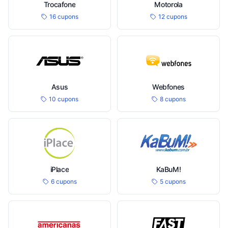
Trocafone
Motorola
16 cupons
12 cupons
Asus
Webfones
10 cupons
8 cupons
iPlace
KaBuM!
6 cupons
5 cupons