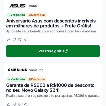
Asus
Verificado
Destaque
Aniversário Asus com descontos incríveis
em milhares de produtos + Frete Grátis!
Aproveite seus benefícios e economize com facilidade nas suas compras!
Este cupom funcionou
Este cupom não funcionou
Ver frete grátis
Samsung
Verificado
Destaque
Garanta de R$600 a R$1000 de desconto
no seu Novo Galaxy S24!
Realize seu pré-registro no site por apenas R$399 e garanta esse desconto imperdível na sua compra!
Este cupom funcionou
Este cupom não funcionou