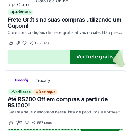
Claro Loja Online
Verificado
Frete Grátis na suas compras utilizando um
Cupom!
Consulte condições de frete grátis ativas no site. Não precisa aplicar código promocional Claro Loja!
135
usos
Este cupom funcionou
Este cupom não funcionou
TICO
Ver frete grátis
Trocafy
Verificado
Destaque
Até R$200 Off em compras a partir de
R$1500!
Garanta seus descontos nessa lista de produtos e aproveite para economizar agora mesmo! Válido para todo o site exceto em produtos com o selo "Estou Zerado"
3
557
usos
Este cupom funcionou
Este cupom não funcionou