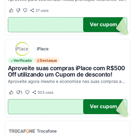
27
usos
Este cupom funcionou
Este cupom não funcionou
UPOM
Ver cupom
iPlace
Verificado
Destaque
Aproveite suas compras iPlace com R$500
Off utilizando um Cupom de desconto!
Aproveite agora mesmo e economize nas suas compras acima de R$7.199,99!
1
503
usos
Este cupom funcionou
Este cupom não funcionou
500
Ver cupom
Trocafone