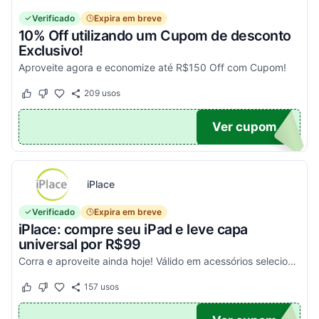
Verificado
Expira em breve
10% Off utilizando um Cupom de desconto
Exclusivo!
Aproveite agora e economize até R$150 Off com Cupom!
209
usos
Este cupom funcionou
Este cupom não funcionou
OM10
Ver cupom
iPlace
Verificado
Expira em breve
iPlace: compre seu iPad e leve capa
universal por R$99
Corra e aproveite ainda hoje! Válido em acessórios selecionados!
157
usos
Este cupom funcionou
Este cupom não funcionou