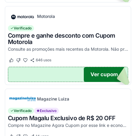
Motorola
Verificado
Compre e ganhe desconto com Cupom
Motorola
Consulte as promoções mais recentes da Motorola. Não precisa de cupom, descontos já aplicados no site.
646
usos
Este cupom funcionou
Este cupom não funcionou
Ver cupom
TICO
Magazine Luiza
Verificado
Exclusivo
Cupom Magalu Exclusivo de R$ 20 OFF
Compre no Magazine Agora Cupom por esse link e economize R$ 20 na compra de produtos acima de R$ 999 vendidos e entregues por Magazine Luiza. Economize!