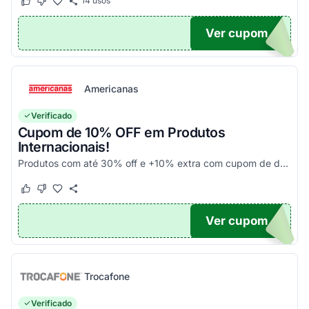
14
usos
Este cupom funcionou
Este cupom não funcionou
Ver cupom
UPOM
Americanas
Verificado
Cupom de 10% OFF em Produtos
Internacionais!
Produtos com até 30% off e +10% extra com cupom de desconto em produtos participantes da campanha. Consulte exceções no site. Aplique o código promocional no carrinho e aproveite!
Este cupom funcionou
Este cupom não funcionou
Ver cupom
10
Trocafone
Verificado