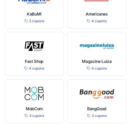
KaBuM!
Americanas
5 cupons
4 cupons
Fast Shop
Magazine Luiza
4 cupons
4 cupons
MobCom
BangGood
3 cupons
2 cupons