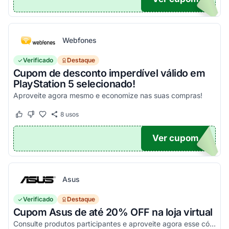
Webfones
Verificado
Destaque
Cupom de desconto imperdível válido em
PlayStation 5 selecionado!
Aproveite agora mesmo e economize nas suas compras!
8
usos
Este cupom funcionou
Este cupom não funcionou
Ver cupom
O100
Asus
Verificado
Destaque
Cupom Asus de até 20% OFF na loja virtual
Consulte produtos participantes e aproveite agora esse código promocional!