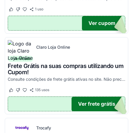
1
uso
Este cupom funcionou
Este cupom não funcionou
Ver cupom
100
Claro Loja Online
Verificado
Frete Grátis na suas compras utilizando um
Cupom!
Consulte condições de frete grátis ativas no site. Não precisa aplicar código promocional Claro Loja!
135
usos
Este cupom funcionou
Este cupom não funcionou
Ver frete grátis
TICO
Trocafy