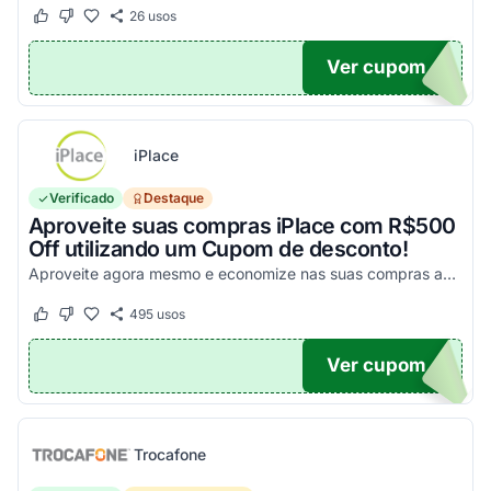
26
usos
Este cupom funcionou
Este cupom não funcionou
Ver cupom
UPOM
iPlace
Verificado
Destaque
Aproveite suas compras iPlace com R$500
Off utilizando um Cupom de desconto!
Aproveite agora mesmo e economize nas suas compras acima de R$7.199,99!
495
usos
Este cupom funcionou
Este cupom não funcionou
Ver cupom
500
Trocafone