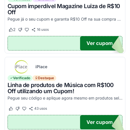
Cupom imperdível Magazine Luiza de R$10
Off
Pegue já o seu cupom e garanta R$10 Off na sua compra acima de R$500,00
2
16
usos
Este cupom funcionou
Este cupom não funcionou
Ver cupom
UPOM
iPlace
Verificado
Destaque
Linha de produtos de Música com R$100
Off utilizando um Cupom!
Pegue seu código e aplique agora mesmo em produtos selecionados para garantir seus descontos!
43
usos
Este cupom funcionou
Este cupom não funcionou
Ver cupom
100