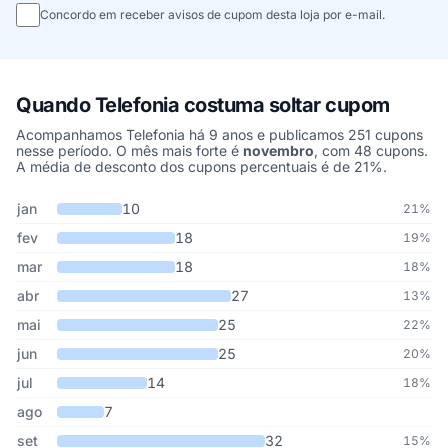
Concordo em receber avisos de cupom desta loja por e-mail.
Quando Telefonia costuma soltar cupom
Acompanhamos Telefonia há 9 anos e publicamos 251 cupons
nesse período. O mês mais forte é
novembro
, com 48 cupons.
A média de desconto dos cupons percentuais é de 21%.
Cupons de Telefonia publicados por mês, somando os últimos 9 a
Mês
Cupons publicados
Desconto médio
jan
10
21%
fev
18
19%
mar
18
18%
abr
27
13%
mai
25
22%
jun
25
20%
jul
14
18%
ago
7
set
32
15%