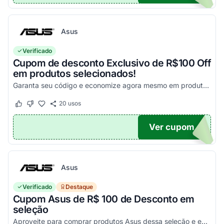
Asus
Verificado
Cupom de desconto Exclusivo de R$100 Off
em produtos selecionados!
Garanta seu código e economize agora mesmo em produtos selecionados!
20
usos
Este cupom funcionou
Este cupom não funcionou
Ver cupom
100
Asus
Verificado
Destaque
Cupom Asus de R$ 100 de Desconto em
seleção
Aproveite para comprar produtos Asus dessa seleção e economize! - E1504FA-NJ1287