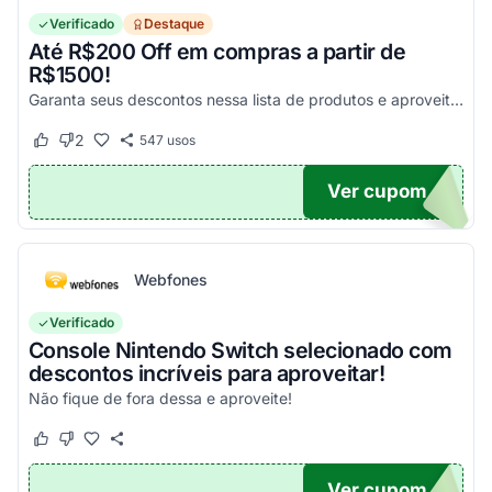
Verificado
Destaque
Até R$200 Off em compras a partir de
R$1500!
Garanta seus descontos nessa lista de produtos e aproveite para economizar agora mesmo! Válido para todo o site exceto em produtos com o selo "Estou Zerado"
2
547
usos
Este cupom funcionou
Este cupom não funcionou
Ver cupom
ONTO
Webfones
Verificado
Console Nintendo Switch selecionado com
descontos incríveis para aproveitar!
Não fique de fora dessa e aproveite!
Este cupom funcionou
Este cupom não funcionou
Ver cupom
O100