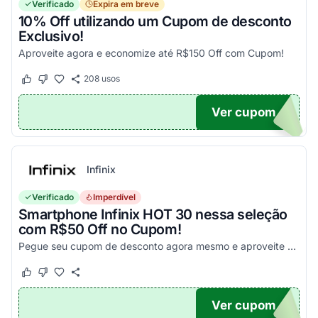
Verificado
Expira em breve
10% Off utilizando um Cupom de desconto
Exclusivo!
Aproveite agora e economize até R$150 Off com Cupom!
208
usos
Este cupom funcionou
Este cupom não funcionou
Ver cupom
OM10
Infinix
Verificado
Imperdível
Smartphone Infinix HOT 30 nessa seleção
com R$50 Off no Cupom!
Pegue seu cupom de desconto agora mesmo e aproveite esta incrível oportunidade para economizar nas suas compras com este código!
Este cupom funcionou
Este cupom não funcionou
Ver cupom
X50