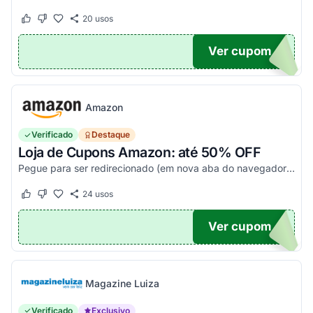
20
usos
Este cupom funcionou
Este cupom não funcionou
Ver cupom
20
Amazon
Verificado
Destaque
Loja de Cupons Amazon: até 50% OFF
Pegue para ser redirecionado (em nova aba do navegador) e acesse todos os cupons disponíveis da Amazon Brasil. Aproveite para economizar nesse link. Corra e garanta já o seu descon...
24
usos
Este cupom funcionou
Este cupom não funcionou
Ver cupom
TICO
Magazine Luiza
Verificado
Exclusivo