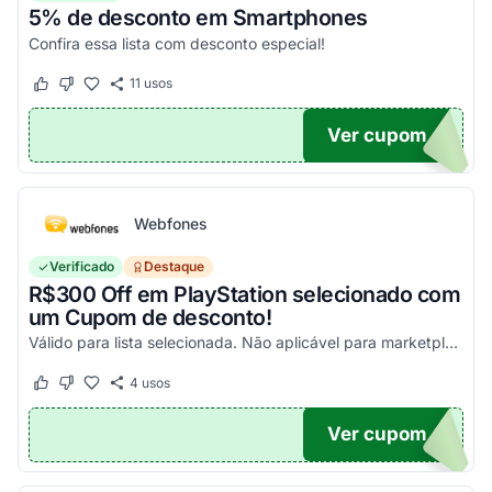
5% de desconto em Smartphones
Confira essa lista com desconto especial!
11
usos
Este cupom funcionou
Este cupom não funcionou
Ver cupom
OFF
Webfones
Verificado
Destaque
R$300 Off em PlayStation selecionado com
um Cupom de desconto!
Válido para lista selecionada. Não aplicável para marketplace. Aproveite!
4
usos
Este cupom funcionou
Este cupom não funcionou
Ver cupom
FF