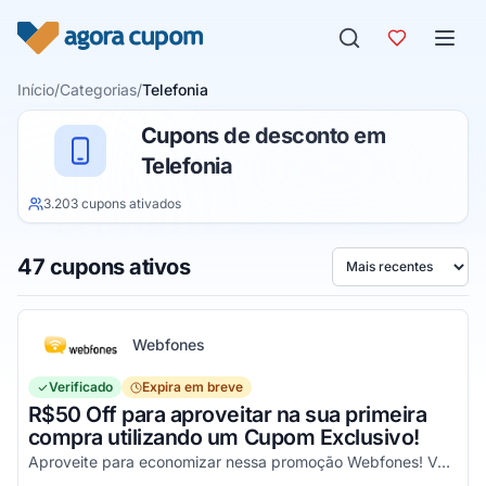
Pular para o conteúdo
Início
/
Categorias
/
Telefonia
Cupons de desconto em
Telefonia
3.203 cupons ativados
47 cupons ativos
Ordenar por
Webfones
Verificado
Expira em breve
R$50 Off para aproveitar na sua primeira
compra utilizando um Cupom Exclusivo!
Aproveite para economizar nessa promoção Webfones! Válido em compras de valor acima de R$750!