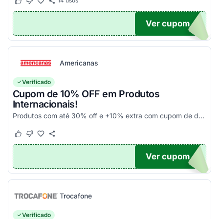
14
usos
Este cupom funcionou
Este cupom não funcionou
Ver cupom
UPOM
Americanas
Verificado
Cupom de 10% OFF em Produtos
Internacionais!
Produtos com até 30% off e +10% extra com cupom de desconto em produtos participantes da campanha. Consulte exceções no site. Aplique o código promocional no carrinho e aproveite!
Este cupom funcionou
Este cupom não funcionou
Ver cupom
10
Trocafone
Verificado