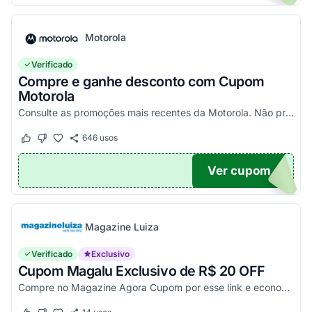
Motorola
Verificado
Compre e ganhe desconto com Cupom
Motorola
Consulte as promoções mais recentes da Motorola. Não precisa de cupom, descontos já aplicados no site.
646
usos
Este cupom funcionou
Este cupom não funcionou
Ver cupom
TICO
Magazine Luiza
Verificado
Exclusivo
Cupom Magalu Exclusivo de R$ 20 OFF
Compre no Magazine Agora Cupom por esse link e economize R$ 20 na compra de produtos acima de R$ 999 vendidos e entregues por Magazine Luiza. Economize!