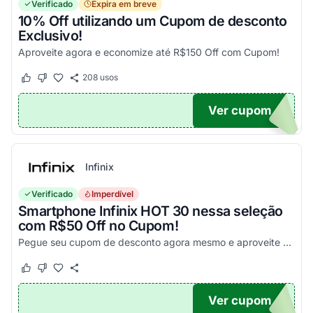
Verificado
Expira em breve
10% Off utilizando um Cupom de desconto
Exclusivo!
Aproveite agora e economize até R$150 Off com Cupom!
208
usos
Este cupom funcionou
Este cupom não funcionou
Ver cupom
OM10
Infinix
Verificado
Imperdível
Smartphone Infinix HOT 30 nessa seleção
com R$50 Off no Cupom!
Pegue seu cupom de desconto agora mesmo e aproveite esta incrível oportunidade para economizar nas suas compras com este código!
Este cupom funcionou
Este cupom não funcionou
Ver cupom
X50