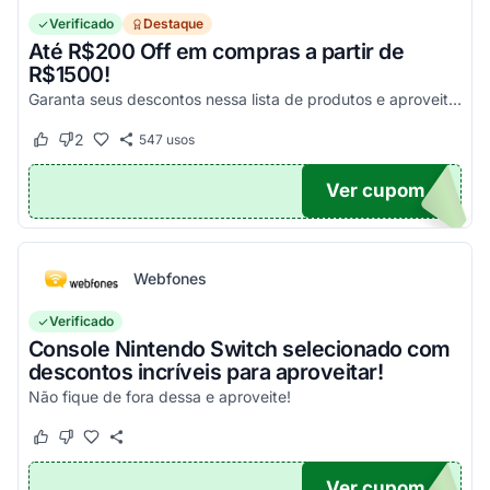
Verificado
Destaque
Até R$200 Off em compras a partir de
R$1500!
Garanta seus descontos nessa lista de produtos e aproveite para economizar agora mesmo! Válido para todo o site exceto em produtos com o selo "Estou Zerado"
2
547
usos
Este cupom funcionou
Este cupom não funcionou
Ver cupom
ONTO
Webfones
Verificado
Console Nintendo Switch selecionado com
descontos incríveis para aproveitar!
Não fique de fora dessa e aproveite!
Este cupom funcionou
Este cupom não funcionou
Ver cupom
O100