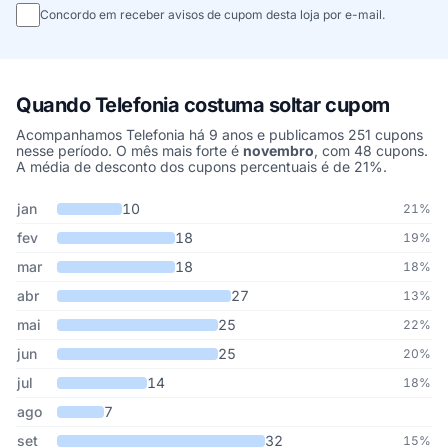
Concordo em receber avisos de cupom desta loja por e-mail.
Quando Telefonia costuma soltar cupom
Acompanhamos Telefonia há 9 anos e publicamos 251 cupons
nesse período. O mês mais forte é
novembro
, com 48 cupons.
A média de desconto dos cupons percentuais é de 21%.
Cupons de Telefonia publicados por mês, somando os últimos 9 a
Mês
Cupons publicados
Desconto médio
jan
10
21%
fev
18
19%
mar
18
18%
abr
27
13%
mai
25
22%
jun
25
20%
jul
14
18%
ago
7
set
32
15%