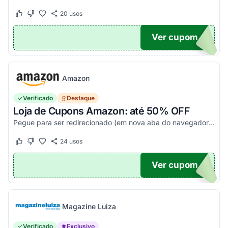
20
usos
Este cupom funcionou
Este cupom não funcionou
Ver cupom
20
Amazon
Verificado
Destaque
Loja de Cupons Amazon: até 50% OFF
Pegue para ser redirecionado (em nova aba do navegador) e acesse todos os cupons disponíveis da Amazon Brasil. Aproveite para economizar nesse link. Corra e garanta já o seu descon...
24
usos
Este cupom funcionou
Este cupom não funcionou
Ver cupom
TICO
Magazine Luiza
Verificado
Exclusivo