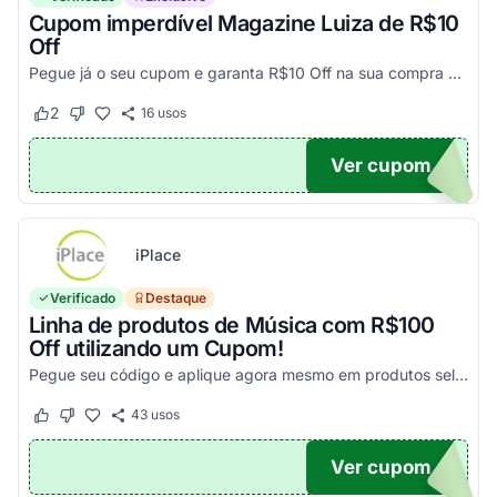
Cupom imperdível Magazine Luiza de R$10
Off
Pegue já o seu cupom e garanta R$10 Off na sua compra acima de R$500,00
2
16
usos
Este cupom funcionou
Este cupom não funcionou
Ver cupom
UPOM
iPlace
Verificado
Destaque
Linha de produtos de Música com R$100
Off utilizando um Cupom!
Pegue seu código e aplique agora mesmo em produtos selecionados para garantir seus descontos!
43
usos
Este cupom funcionou
Este cupom não funcionou
Ver cupom
100