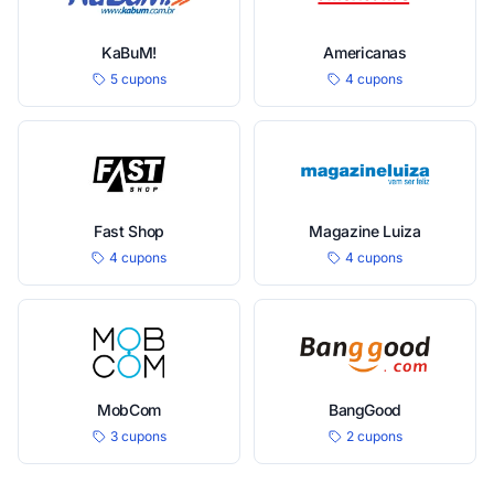
KaBuM!
Americanas
5 cupons
4 cupons
Fast Shop
Magazine Luiza
4 cupons
4 cupons
MobCom
BangGood
3 cupons
2 cupons