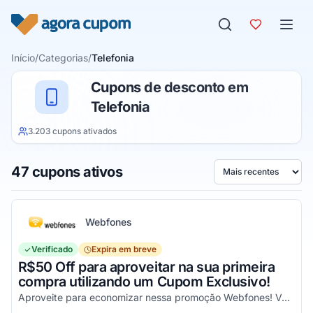
Pular para o conteúdo
Início
/
Categorias
/
Telefonia
Cupons de desconto em
Telefonia
3.203 cupons ativados
47 cupons ativos
Ordenar por
Webfones
Verificado
Expira em breve
R$50 Off para aproveitar na sua primeira
compra utilizando um Cupom Exclusivo!
Aproveite para economizar nessa promoção Webfones! Válido em compras de valor acima de R$750!