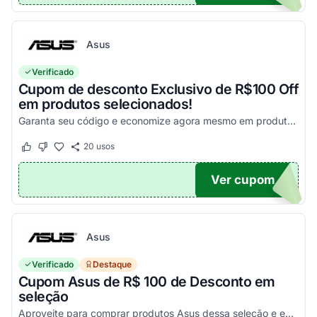
Asus
Verificado
Cupom de desconto Exclusivo de R$100 Off
em produtos selecionados!
Garanta seu código e economize agora mesmo em produtos selecionados!
20
usos
Este cupom funcionou
Este cupom não funcionou
Ver cupom
100
Asus
Verificado
Destaque
Cupom Asus de R$ 100 de Desconto em
seleção
Aproveite para comprar produtos Asus dessa seleção e economize! - E1504FA-NJ1287