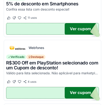
5% de desconto em Smartphones
Confira essa lista com desconto especial!
11
usos
Este cupom funcionou
Este cupom não funcionou
Ver cupom
OFF
Webfones
Verificado
Destaque
R$300 Off em PlayStation selecionado com
um Cupom de desconto!
Válido para lista selecionada. Não aplicável para marketplace. Aproveite!
4
usos
Este cupom funcionou
Este cupom não funcionou
Ver cupom
FF