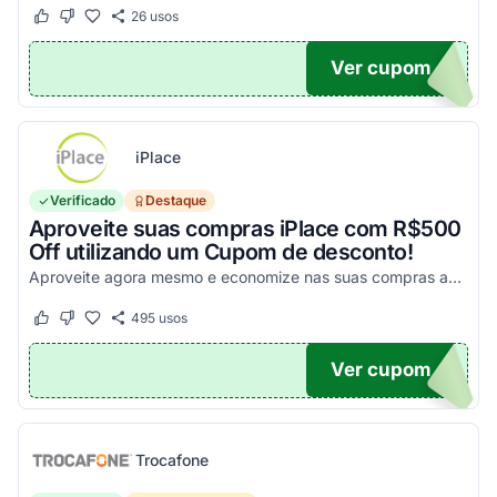
26
usos
Este cupom funcionou
Este cupom não funcionou
Ver cupom
UPOM
iPlace
Verificado
Destaque
Aproveite suas compras iPlace com R$500
Off utilizando um Cupom de desconto!
Aproveite agora mesmo e economize nas suas compras acima de R$7.199,99!
495
usos
Este cupom funcionou
Este cupom não funcionou
Ver cupom
500
Trocafone