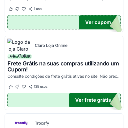
1
uso
Este cupom funcionou
Este cupom não funcionou
Ver cupom
100
Claro Loja Online
Verificado
Frete Grátis na suas compras utilizando um
Cupom!
Consulte condições de frete grátis ativas no site. Não precisa aplicar código promocional Claro Loja!
135
usos
Este cupom funcionou
Este cupom não funcionou
Ver frete grátis
TICO
Trocafy