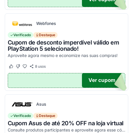
Webfones
Verificado
Destaque
Cupom de desconto imperdível válido em
PlayStation 5 selecionado!
Aproveite agora mesmo e economize nas suas compras!
8
usos
Este cupom funcionou
Este cupom não funcionou
Ver cupom
O100
Asus
Verificado
Destaque
Cupom Asus de até 20% OFF na loja virtual
Consulte produtos participantes e aproveite agora esse código promocional!