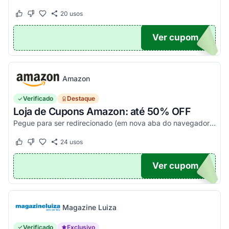
20
usos
Este cupom funcionou
Este cupom não funcionou
Ver cupom
20
Amazon
Verificado
Destaque
Loja de Cupons Amazon: até 50% OFF
Pegue para ser redirecionado (em nova aba do navegador) e acesse todos os cupons disponíveis da Amazon Brasil. Aproveite para economizar nesse link. Corra e garanta já o seu descon...
24
usos
Este cupom funcionou
Este cupom não funcionou
Ver cupom
TICO
Magazine Luiza
Verificado
Exclusivo