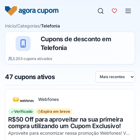
Pular para o conteúdo
Início
/
Categorias
/
Telefonia
Cupons de desconto em
Telefonia
3.203 cupons ativados
47 cupons ativos
Ordenar por
Webfones
Verificado
Expira em breve
R$50 Off para aproveitar na sua primeira
compra utilizando um Cupom Exclusivo!
Aproveite para economizar nessa promoção Webfones! Válido em compras de valor acima de R$750!