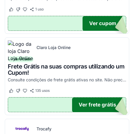
1
uso
Este cupom funcionou
Este cupom não funcionou
Ver cupom
100
Claro Loja Online
Verificado
Frete Grátis na suas compras utilizando um
Cupom!
Consulte condições de frete grátis ativas no site. Não precisa aplicar código promocional Claro Loja!
135
usos
Este cupom funcionou
Este cupom não funcionou
Ver frete grátis
TICO
Trocafy