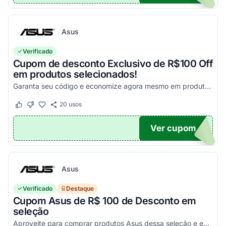
Asus
Verificado
Cupom de desconto Exclusivo de R$100 Off
em produtos selecionados!
Garanta seu código e economize agora mesmo em produtos selecionados!
20
usos
Este cupom funcionou
Este cupom não funcionou
Ver cupom
100
Asus
Verificado
Destaque
Cupom Asus de R$ 100 de Desconto em
seleção
Aproveite para comprar produtos Asus dessa seleção e economize! - E1504FA-NJ1287