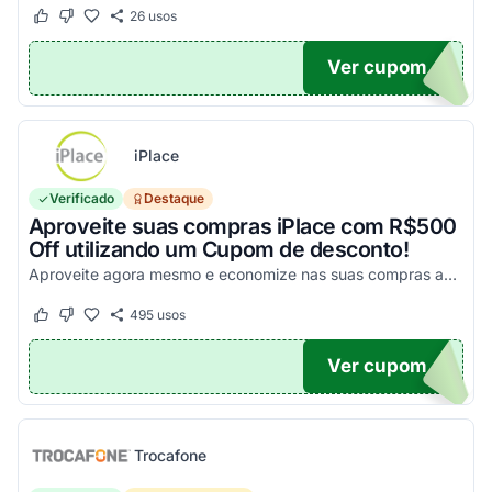
26
usos
Este cupom funcionou
Este cupom não funcionou
Ver cupom
UPOM
iPlace
Verificado
Destaque
Aproveite suas compras iPlace com R$500
Off utilizando um Cupom de desconto!
Aproveite agora mesmo e economize nas suas compras acima de R$7.199,99!
495
usos
Este cupom funcionou
Este cupom não funcionou
Ver cupom
500
Trocafone