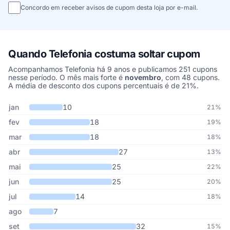
Concordo em receber avisos de cupom desta loja por e-mail.
Quando Telefonia costuma soltar cupom
Acompanhamos Telefonia há 9 anos e publicamos 251 cupons
nesse período. O mês mais forte é
novembro
, com 48 cupons.
A média de desconto dos cupons percentuais é de 21%.
Cupons de Telefonia publicados por mês, somando os últimos 9 a
Mês
Cupons publicados
Desconto médio
jan
10
21%
fev
18
19%
mar
18
18%
abr
27
13%
mai
25
22%
jun
25
20%
jul
14
18%
ago
7
set
32
15%