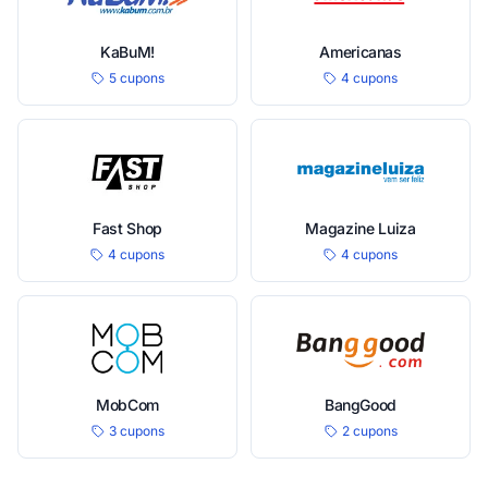
KaBuM!
Americanas
5 cupons
4 cupons
Fast Shop
Magazine Luiza
4 cupons
4 cupons
MobCom
BangGood
3 cupons
2 cupons