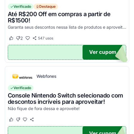
Verificado
Destaque
Até R$200 Off em compras a partir de
R$1500!
Garanta seus descontos nessa lista de produtos e aproveite para economizar agora mesmo! Válido para todo o site exceto em produtos com o selo "Estou Zerado"
2
547
usos
Este cupom funcionou
Este cupom não funcionou
Ver cupom
ONTO
Webfones
Verificado
Console Nintendo Switch selecionado com
descontos incríveis para aproveitar!
Não fique de fora dessa e aproveite!
Este cupom funcionou
Este cupom não funcionou
Ver cupom
O100