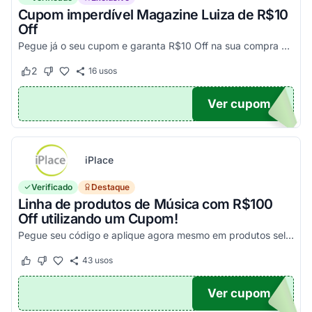
Cupom imperdível Magazine Luiza de R$10
Off
Pegue já o seu cupom e garanta R$10 Off na sua compra acima de R$500,00
2
16
usos
Este cupom funcionou
Este cupom não funcionou
Ver cupom
UPOM
iPlace
Verificado
Destaque
Linha de produtos de Música com R$100
Off utilizando um Cupom!
Pegue seu código e aplique agora mesmo em produtos selecionados para garantir seus descontos!
43
usos
Este cupom funcionou
Este cupom não funcionou
Ver cupom
100