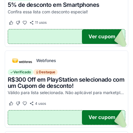
5% de desconto em Smartphones
Confira essa lista com desconto especial!
11
usos
Este cupom funcionou
Este cupom não funcionou
Ver cupom
OFF
Webfones
Verificado
Destaque
R$300 Off em PlayStation selecionado com
um Cupom de desconto!
Válido para lista selecionada. Não aplicável para marketplace. Aproveite!
4
usos
Este cupom funcionou
Este cupom não funcionou
Ver cupom
FF