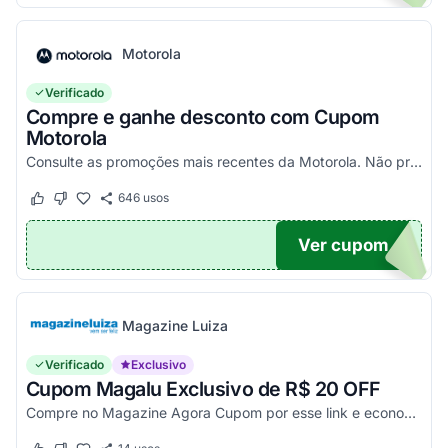
Motorola
Verificado
Compre e ganhe desconto com Cupom
Motorola
Consulte as promoções mais recentes da Motorola. Não precisa de cupom, descontos já aplicados no site.
646
usos
Este cupom funcionou
Este cupom não funcionou
Ver cupom
TICO
Magazine Luiza
Verificado
Exclusivo
Cupom Magalu Exclusivo de R$ 20 OFF
Compre no Magazine Agora Cupom por esse link e economize R$ 20 na compra de produtos acima de R$ 999 vendidos e entregues por Magazine Luiza. Economize!