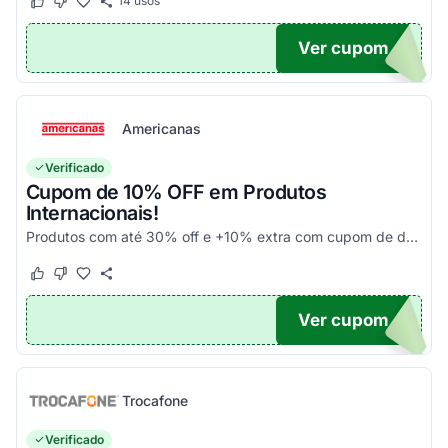
14
usos
Este cupom funcionou
Este cupom não funcionou
Ver cupom
UPOM
Americanas
Verificado
Cupom de 10% OFF em Produtos
Internacionais!
Produtos com até 30% off e +10% extra com cupom de desconto em produtos participantes da campanha. Consulte exceções no site. Aplique o código promocional no carrinho e aproveite!
Este cupom funcionou
Este cupom não funcionou
Ver cupom
10
Trocafone
Verificado