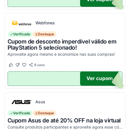
Webfones
Verificado
Destaque
Cupom de desconto imperdível válido em
PlayStation 5 selecionado!
Aproveite agora mesmo e economize nas suas compras!
8
usos
Este cupom funcionou
Este cupom não funcionou
Ver cupom
O100
Asus
Verificado
Destaque
Cupom Asus de até 20% OFF na loja virtual
Consulte produtos participantes e aproveite agora esse código promocional!