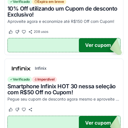
Verificado
Expira em breve
10% Off utilizando um Cupom de desconto
Exclusivo!
Aproveite agora e economize até R$150 Off com Cupom!
208
usos
Este cupom funcionou
Este cupom não funcionou
Ver cupom
OM10
Infinix
Verificado
Imperdível
Smartphone Infinix HOT 30 nessa seleção
com R$50 Off no Cupom!
Pegue seu cupom de desconto agora mesmo e aproveite esta incrível oportunidade para economizar nas suas compras com este código!
Este cupom funcionou
Este cupom não funcionou
Ver cupom
X50