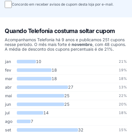
Concordo em receber avisos de cupom desta loja por e-mail.
Quando Telefonia costuma soltar cupom
Acompanhamos Telefonia há 9 anos e publicamos 251 cupons
nesse período. O mês mais forte é
novembro
, com 48 cupons.
A média de desconto dos cupons percentuais é de 21%.
Cupons de Telefonia publicados por mês, somando os últimos 9 a
Mês
Cupons publicados
Desconto médio
jan
10
21%
fev
18
19%
mar
18
18%
abr
27
13%
mai
25
22%
jun
25
20%
jul
14
18%
ago
7
set
32
15%