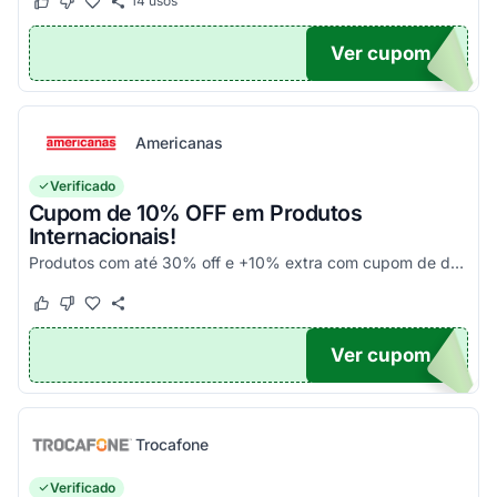
14
usos
Este cupom funcionou
Este cupom não funcionou
Ver cupom
UPOM
Americanas
Verificado
Cupom de 10% OFF em Produtos
Internacionais!
Produtos com até 30% off e +10% extra com cupom de desconto em produtos participantes da campanha. Consulte exceções no site. Aplique o código promocional no carrinho e aproveite!
Este cupom funcionou
Este cupom não funcionou
Ver cupom
10
Trocafone
Verificado