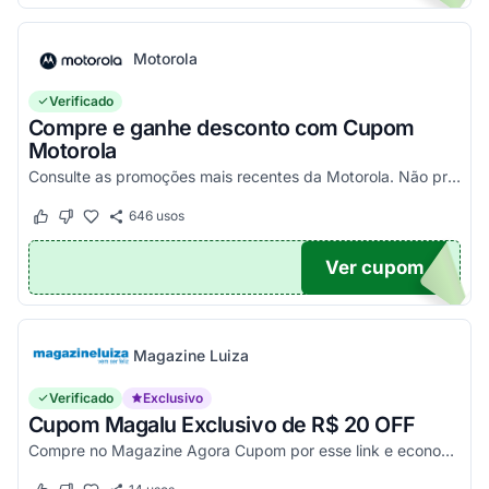
Motorola
Verificado
Compre e ganhe desconto com Cupom
Motorola
Consulte as promoções mais recentes da Motorola. Não precisa de cupom, descontos já aplicados no site.
646
usos
Este cupom funcionou
Este cupom não funcionou
Ver cupom
TICO
Magazine Luiza
Verificado
Exclusivo
Cupom Magalu Exclusivo de R$ 20 OFF
Compre no Magazine Agora Cupom por esse link e economize R$ 20 na compra de produtos acima de R$ 999 vendidos e entregues por Magazine Luiza. Economize!