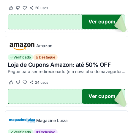
20
usos
Este cupom funcionou
Este cupom não funcionou
Ver cupom
20
Amazon
Verificado
Destaque
Loja de Cupons Amazon: até 50% OFF
Pegue para ser redirecionado (em nova aba do navegador) e acesse todos os cupons disponíveis da Amazon Brasil. Aproveite para economizar nesse link. Corra e garanta já o seu descon...
24
usos
Este cupom funcionou
Este cupom não funcionou
Ver cupom
TICO
Magazine Luiza
Verificado
Exclusivo