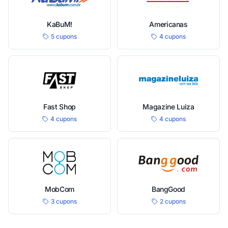
KaBuM!
Americanas
5 cupons
4 cupons
Fast Shop
Magazine Luiza
4 cupons
4 cupons
MobCom
BangGood
3 cupons
2 cupons