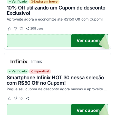
Verificado
Expira em breve
10% Off utilizando um Cupom de desconto
Exclusivo!
Aproveite agora e economize até R$150 Off com Cupom!
208
usos
Este cupom funcionou
Este cupom não funcionou
Ver cupom
OM10
Infinix
Verificado
Imperdível
Smartphone Infinix HOT 30 nessa seleção
com R$50 Off no Cupom!
Pegue seu cupom de desconto agora mesmo e aproveite esta incrível oportunidade para economizar nas suas compras com este código!
Este cupom funcionou
Este cupom não funcionou
Ver cupom
X50