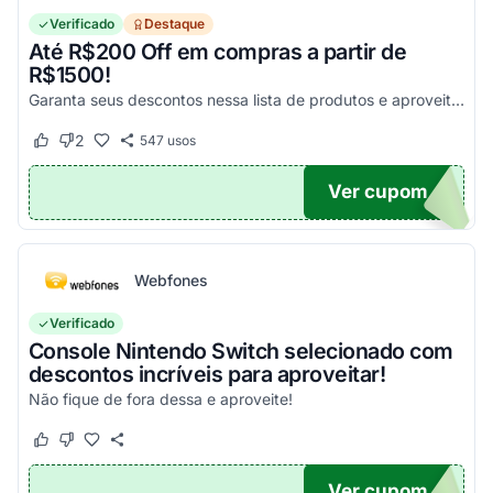
Verificado
Destaque
Até R$200 Off em compras a partir de
R$1500!
Garanta seus descontos nessa lista de produtos e aproveite para economizar agora mesmo! Válido para todo o site exceto em produtos com o selo "Estou Zerado"
2
547
usos
Este cupom funcionou
Este cupom não funcionou
Ver cupom
ONTO
Webfones
Verificado
Console Nintendo Switch selecionado com
descontos incríveis para aproveitar!
Não fique de fora dessa e aproveite!
Este cupom funcionou
Este cupom não funcionou
Ver cupom
O100