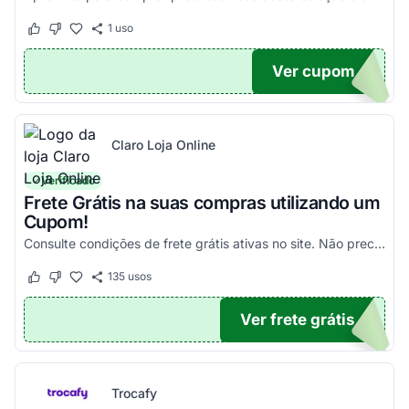
1
uso
Este cupom funcionou
Este cupom não funcionou
Ver cupom
100
Claro Loja Online
Verificado
Frete Grátis na suas compras utilizando um
Cupom!
Consulte condições de frete grátis ativas no site. Não precisa aplicar código promocional Claro Loja!
135
usos
Este cupom funcionou
Este cupom não funcionou
Ver frete grátis
TICO
Trocafy