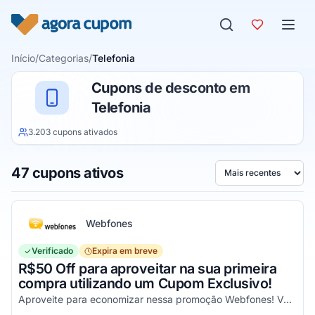
Pular para o conteúdo
Início
/
Categorias
/
Telefonia
Cupons de desconto em
Telefonia
3.203 cupons ativados
47 cupons ativos
Ordenar por
Webfones
Verificado
Expira em breve
R$50 Off para aproveitar na sua primeira
compra utilizando um Cupom Exclusivo!
Aproveite para economizar nessa promoção Webfones! Válido em compras de valor acima de R$750!