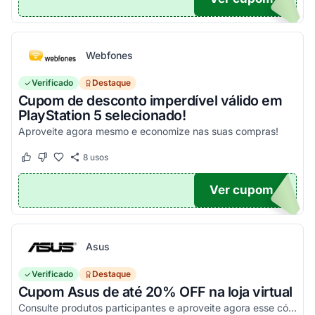
Webfones
Verificado
Destaque
Cupom de desconto imperdível válido em
PlayStation 5 selecionado!
Aproveite agora mesmo e economize nas suas compras!
8
usos
Este cupom funcionou
Este cupom não funcionou
Ver cupom
O100
Asus
Verificado
Destaque
Cupom Asus de até 20% OFF na loja virtual
Consulte produtos participantes e aproveite agora esse código promocional!