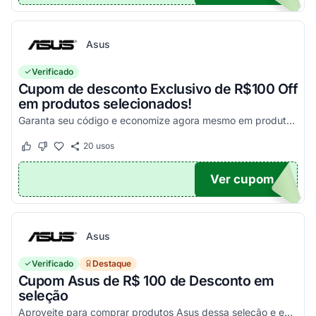
Asus
Verificado
Cupom de desconto Exclusivo de R$100 Off
em produtos selecionados!
Garanta seu código e economize agora mesmo em produtos selecionados!
20
usos
Este cupom funcionou
Este cupom não funcionou
Ver cupom
100
Asus
Verificado
Destaque
Cupom Asus de R$ 100 de Desconto em
seleção
Aproveite para comprar produtos Asus dessa seleção e economize! - E1504FA-NJ1287