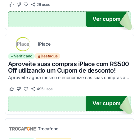
26
usos
Este cupom funcionou
Este cupom não funcionou
Ver cupom
UPOM
iPlace
Verificado
Destaque
Aproveite suas compras iPlace com R$500
Off utilizando um Cupom de desconto!
Aproveite agora mesmo e economize nas suas compras acima de R$7.199,99!
495
usos
Este cupom funcionou
Este cupom não funcionou
Ver cupom
500
Trocafone