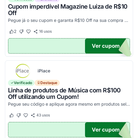
Cupom imperdível Magazine Luiza de R$10
Off
Pegue já o seu cupom e garanta R$10 Off na sua compra acima de R$500,00
2
16
usos
Este cupom funcionou
Este cupom não funcionou
Ver cupom
UPOM
iPlace
Verificado
Destaque
Linha de produtos de Música com R$100
Off utilizando um Cupom!
Pegue seu código e aplique agora mesmo em produtos selecionados para garantir seus descontos!
43
usos
Este cupom funcionou
Este cupom não funcionou
Ver cupom
100