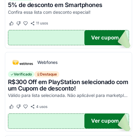
5% de desconto em Smartphones
Confira essa lista com desconto especial!
11
usos
Este cupom funcionou
Este cupom não funcionou
Ver cupom
OFF
Webfones
Verificado
Destaque
R$300 Off em PlayStation selecionado com
um Cupom de desconto!
Válido para lista selecionada. Não aplicável para marketplace. Aproveite!
4
usos
Este cupom funcionou
Este cupom não funcionou
Ver cupom
FF