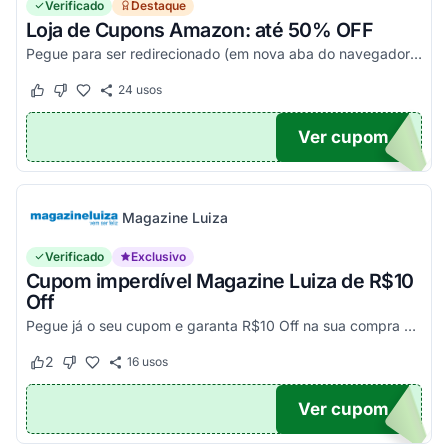
Verificado
Destaque
Loja de Cupons Amazon: até 50% OFF
Pegue para ser redirecionado (em nova aba do navegador) e acesse todos os cupons disponíveis da Amazon Brasil. Aproveite para economizar nesse link. Corra e garanta já o seu descon...
24
usos
Este cupom funcionou
Este cupom não funcionou
Ver cupom
TICO
Magazine Luiza
Verificado
Exclusivo
Cupom imperdível Magazine Luiza de R$10
Off
Pegue já o seu cupom e garanta R$10 Off na sua compra acima de R$500,00
2
16
usos
Este cupom funcionou
Este cupom não funcionou
Ver cupom
UPOM