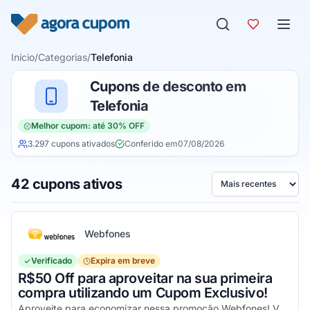
Pular para o conteúdo
Início
/
Categorias
/
Telefonia
Cupons de desconto em
Telefonia
Melhor cupom: até 30% OFF
3.297 cupons ativados
Conferido em
07/08/2026
42 cupons ativos
Ordenar por
Webfones
Verificado
Expira em breve
R$50 Off para aproveitar na sua primeira
compra utilizando um Cupom Exclusivo!
Aproveite para economizar nessa promoção Webfones! Válido em compras de valor acima de R$750!