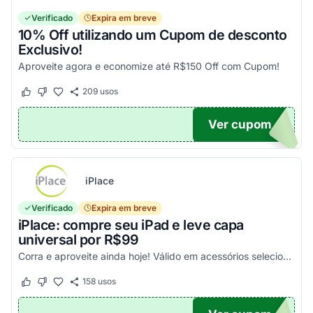
Verificado
Expira em breve
10% Off utilizando um Cupom de desconto
Exclusivo!
Aproveite agora e economize até R$150 Off com Cupom!
209
usos
Este cupom funcionou
Este cupom não funcionou
Ver cupom
OM10
iPlace
Verificado
Expira em breve
iPlace: compre seu iPad e leve capa
universal por R$99
Corra e aproveite ainda hoje! Válido em acessórios selecionados!
158
usos
Este cupom funcionou
Este cupom não funcionou