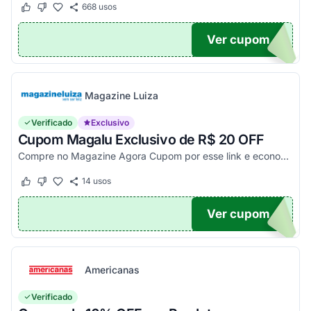
668
usos
Este cupom funcionou
Este cupom não funcionou
Ver cupom
TICO
Magazine Luiza
Verificado
Exclusivo
Cupom Magalu Exclusivo de R$ 20 OFF
Compre no Magazine Agora Cupom por esse link e economize R$ 20 na compra de produtos acima de R$ 999 vendidos e entregues por Magazine Luiza. Economize!
14
usos
Este cupom funcionou
Este cupom não funcionou
Ver cupom
UPOM
Americanas
Verificado