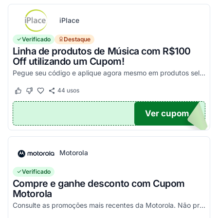
iPlace
Verificado
Destaque
Linha de produtos de Música com R$100
Off utilizando um Cupom!
Pegue seu código e aplique agora mesmo em produtos selecionados para garantir seus descontos!
44
usos
Este cupom funcionou
Este cupom não funcionou
Ver cupom
100
Motorola
Verificado
Compre e ganhe desconto com Cupom
Motorola
Consulte as promoções mais recentes da Motorola. Não precisa de cupom, descontos já aplicados no site.