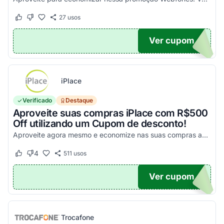
27
usos
Este cupom funcionou
Este cupom não funcionou
Ver cupom
UPOM
iPlace
Verificado
Destaque
Aproveite suas compras iPlace com R$500
Off utilizando um Cupom de desconto!
Aproveite agora mesmo e economize nas suas compras acima de R$7.199,99!
4
511
usos
Este cupom funcionou
Este cupom não funcionou
Ver cupom
500
Trocafone