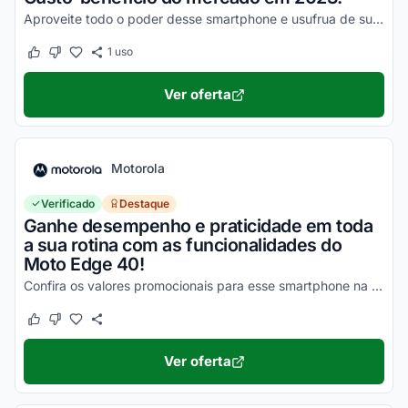
Aproveite todo o poder desse smartphone e usufrua de suas vantagens por valores a partir de R$1500!
1
uso
Este cupom funcionou
Este cupom não funcionou
Ver oferta
Motorola
Verificado
Destaque
Ganhe desempenho e praticidade em toda
a sua rotina com as funcionalidades do
Moto Edge 40!
Confira os valores promocionais para esse smartphone na loja virtual Motorola e economize hoje mesmo!
Este cupom funcionou
Este cupom não funcionou
Ver oferta