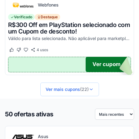
Webfones
Verificado
Destaque
R$300 Off em PlayStation selecionado com
um Cupom de desconto!
Válido para lista selecionada. Não aplicável para marketplace. Aproveite!
4
usos
Este cupom funcionou
Este cupom não funcionou
Ver cupom
FF
Ver mais cupons
(22)
50 ofertas ativas
Ordenar por
Asus