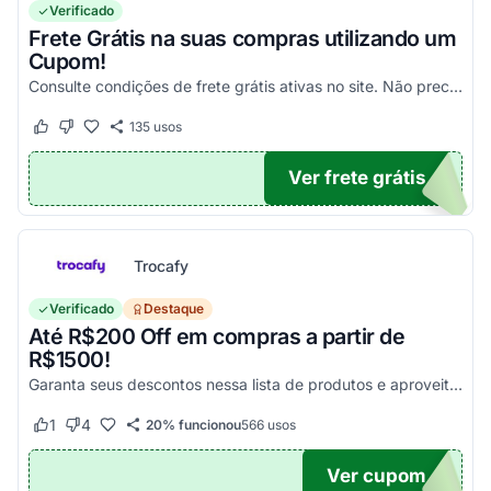
Verificado
Frete Grátis na suas compras utilizando um
Cupom!
Consulte condições de frete grátis ativas no site. Não precisa aplicar código promocional Claro Loja!
135
usos
Este cupom funcionou
Este cupom não funcionou
Ver frete grátis
TICO
Trocafy
Verificado
Destaque
Até R$200 Off em compras a partir de
R$1500!
Garanta seus descontos nessa lista de produtos e aproveite para economizar agora mesmo! Válido para todo o site exceto em produtos com o selo "Estou Zerado"
1
4
20% funcionou
566
usos
Este cupom funcionou
Este cupom não funcionou
Ver cupom
ONTO