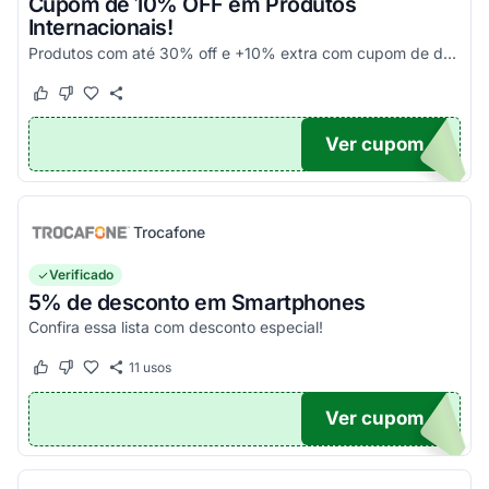
Cupom de 10% OFF em Produtos
Internacionais!
Produtos com até 30% off e +10% extra com cupom de desconto em produtos participantes da campanha. Consulte exceções no site. Aplique o código promocional no carrinho e aproveite!
Este cupom funcionou
Este cupom não funcionou
Ver cupom
10
Trocafone
Verificado
5% de desconto em Smartphones
Confira essa lista com desconto especial!
11
usos
Este cupom funcionou
Este cupom não funcionou
Ver cupom
OFF