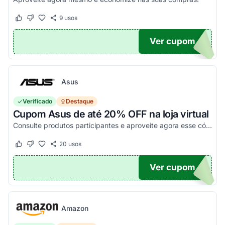
9
usos
Este cupom funcionou
Este cupom não funcionou
Ver cupom
O100
Asus
Verificado
Destaque
Cupom Asus de até 20% OFF na loja virtual
Consulte produtos participantes e aproveite agora esse código promocional!
20
usos
Este cupom funcionou
Este cupom não funcionou
Ver cupom
20
Amazon