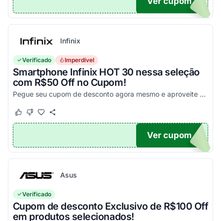
Ver cupom
PA
Infinix
Verificado
Imperdível
Smartphone Infinix HOT 30 nessa seleção
com R$50 Off no Cupom!
Pegue seu cupom de desconto agora mesmo e aproveite esta incrível oportunidade para economizar nas suas compras com este código!
Este cupom funcionou
Este cupom não funcionou
Ver cupom
X50
Asus
Verificado
Cupom de desconto Exclusivo de R$100 Off
em produtos selecionados!