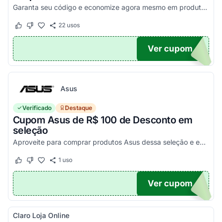
Garanta seu código e economize agora mesmo em produtos selecionados!
22
usos
Este cupom funcionou
Este cupom não funcionou
Ver cupom
100
Asus
Verificado
Destaque
Cupom Asus de R$ 100 de Desconto em
seleção
Aproveite para comprar produtos Asus dessa seleção e economize! - E1504FA-NJ1287
1
uso
Este cupom funcionou
Este cupom não funcionou
Ver cupom
100
Claro Loja Online