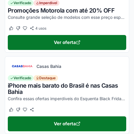
Verificado
Imperdível
Promoções Motorola com até 20% OFF
Consulte grande seleção de modelos com esse preço especial. Aproveite para comprar e economizar nas ofertas selecionadas!
4
usos
Este cupom funcionou
Este cupom não funcionou
Ver oferta
Casas Bahia
Verificado
Destaque
iPhone mais barato do Brasil é nas Casas
Bahia
Confira essas ofertas imperdíveis do Esquenta Black Friday Casas Bahia!
Este cupom funcionou
Este cupom não funcionou
Ver oferta