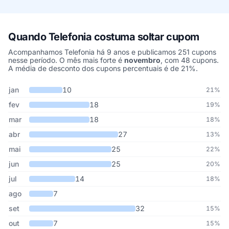
Quando Telefonia costuma soltar cupom
Acompanhamos Telefonia há 9 anos e publicamos 251 cupons
nesse período. O mês mais forte é
novembro
, com 48 cupons.
A média de desconto dos cupons percentuais é de 21%.
Cupons de Telefonia publicados por mês, somando os últimos 9 a
Mês
Cupons publicados
Desconto médio
jan
10
21%
fev
18
19%
mar
18
18%
abr
27
13%
mai
25
22%
jun
25
20%
jul
14
18%
ago
7
set
32
15%
out
7
15%